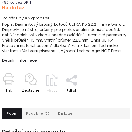
483 Kč bez DPH
Na dotaz
Položka byla vyprodána…
Popis: Diamantový brusný kotouč ULTRA 115 22,2 mm ve tvaru L
Dnipro-M je nástroj určený pro profesionální i domácí použití.
Nabízí spolehlivý výkon a snadné ovládání. Technické parametry:
Vnější průměr 115 mm, Vnitřní průměr 22,2 mm, Linka ULTRA,
Pracovní materiál beton / dlažba / žula / kámen, Technické
vlastnosti Ve tvaru písmene L, Výrobní technologie HOT Press
Detailní informace
Tisk
Zeptat se
Hlídat
Sdílet
Popis
Podobné (3)
Diskuze
Detailní popis produktu