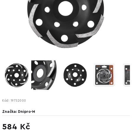
Kód:
19752000
Značka:
Dnipro-M
584 Kč