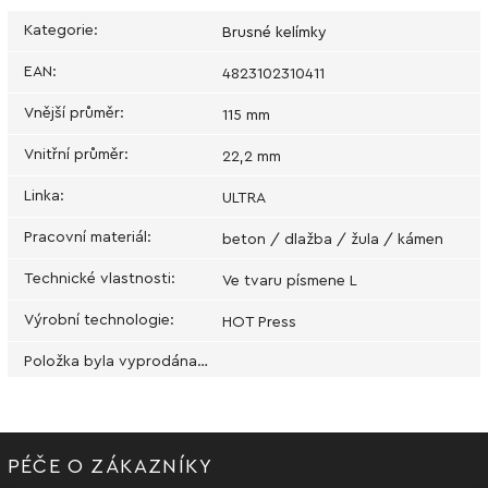
Kategorie
:
Brusné kelímky
EAN
:
4823102310411
Vnější průměr
:
115 mm
Vnitřní průměr
:
22,2 mm
Linka
:
ULTRA
Pracovní materiál
:
beton / dlažba / žula / kámen
Technické vlastnosti
:
Ve tvaru písmene L
Výrobní technologie
:
HOT Press
Položka byla vyprodána…
PÉČE O ZÁKAZNÍKY