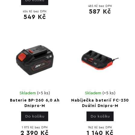
Do košíku
485 Kč bez DPH
587 Kč
454 Kč bez DPH
549 Kč
Skladem
(
>5 ks
)
Skladem
(
>5 ks
)
Baterie BP-260 6,0 Ah
Nabíječka baterií FC-230
Dnipro-M
Duální Dnipro-M
Do košíku
Do košíku
1 975 Kč bez DPH
942 Kč bez DPH
2 390 Kč
1 140 Kč