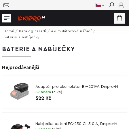
Hledat
Domů
/
Katalog nářadí
/
Akumulátorové nářadí
/
Baterie a nabíječky
BATERIE A NABÍJEČKY
Nejprodávanější
Adaptér pro akumulátor BA-201W, Dnipro-M
Skladem
(
3 ks
)
522 Kč
Nabíječka baterií FC-230 CL 3,0 A, Dnipro-M