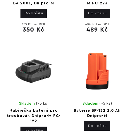
BA-200L, Dnipro-M
M FC-223
Do košíku
Do košíku
289 Kč bez DPH
404 Kč bez DPH
350 Kč
489 Kč
Skladem
(
>5 ks
)
Skladem
(
>5 ks
)
Nabíječka baterií pro
Baterie BP-122 2,0 Ah
šroubovák Dnipro-M FC-
Dnipro-M
122
Do košíku