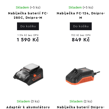
Skladem
(
>5 ks
)
Skladem
(
>5 ks
)
Nabíječka baterií FC-
Nabíječka FC-124, Dnipro-
280C, Dnipro-M
M
Do košíku
Do košíku
1 314 Kč bez DPH
702 Kč bez DPH
1 590 Kč
849 Kč
Skladem
(
3 ks
)
Skladem
(
2 ks
)
Adaptér k akumulátoru
Nabíječka baterií Dnipro-