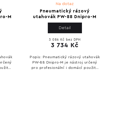
Na dotaz
ý
Pneumatický rázový
pro-M
utahovák PW-88 Dnipro-M
Detail
3 086 Kč bez DPH
3 734 Kč
ahovák
Popis: Pneumatický rázový utahovák
určený
PW-88 Dnipro-M je nástroj určený
užití.
pro profesionální i domácí použití.
nadné
Nabízí spolehlivý výkon a snadné
try:...
ovládání. Technické parametry:
Pracovní...