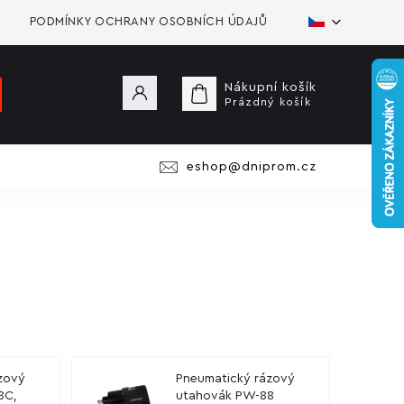
PODMÍNKY OCHRANY OSOBNÍCH ÚDAJŮ
Nákupní košík
Prázdný košík
eshop@dniprom.cz
zový
Pneumatický rázový
8C,
utahovák PW-88