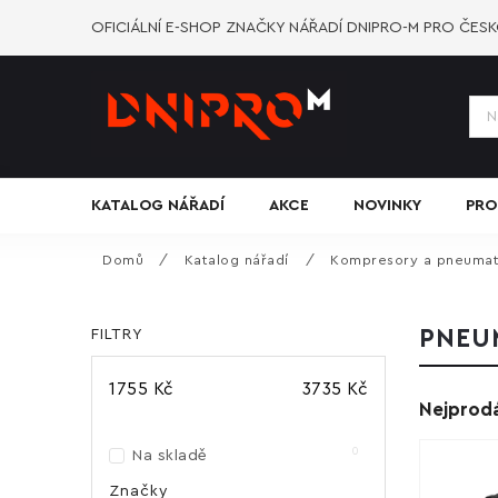
OFICIÁLNÍ E-SHOP ZNAČKY NÁŘADÍ DNIPRO-M PRO ČES
KATALOG NÁŘADÍ
AKCE
NOVINKY
PRO
Domů
/
Katalog nářadí
/
Kompresory a pneumat
FILTRY
PNEU
1755
Kč
3735
Kč
Nejprodá
0
Na skladě
Značky