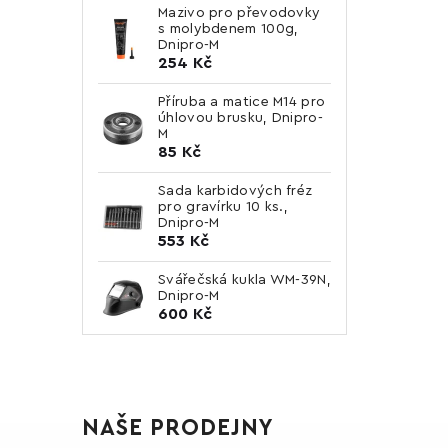
Mazivo pro převodovky
s molybdenem 100g,
Dnipro-M
254 Kč
Příruba a matice M14 pro
úhlovou brusku, Dnipro-
M
85 Kč
Sada karbidových fréz
pro gravírku 10 ks.,
Dnipro-M
553 Kč
Svářečská kukla WM-39N,
Dnipro-M
600 Kč
NAŠE PRODEJNY