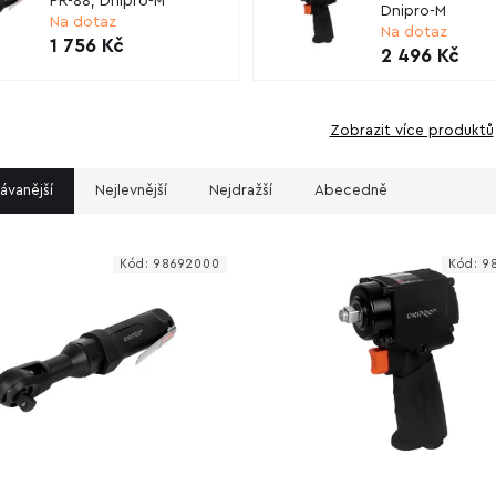
PR-88, Dnipro-M
Dnipro-M
Na dotaz
Na dotaz
1 756 Kč
2 496 Kč
Zobrazit více produktů
ávanější
Nejlevnější
Nejdražší
Abecedně
Kód:
98692000
Kód:
9