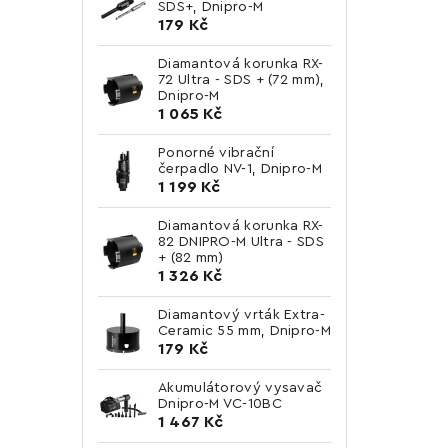
SDS+, Dnipro-M
179 Kč
Diamantová korunka RX-
72 Ultra - SDS + (72 mm),
Dnipro-M
1 065 Kč
Ponorné vibrační
čerpadlo NV-1, Dnipro-M
1 199 Kč
Diamantová korunka RX-
82 DNIPRO-M Ultra - SDS
+ (82 mm)
1 326 Kč
Diamantový vrták Extra-
Ceramic 55 mm, Dnipro-M
179 Kč
Akumulátorový vysavač
Dnipro-M VC-10BC
1 467 Kč