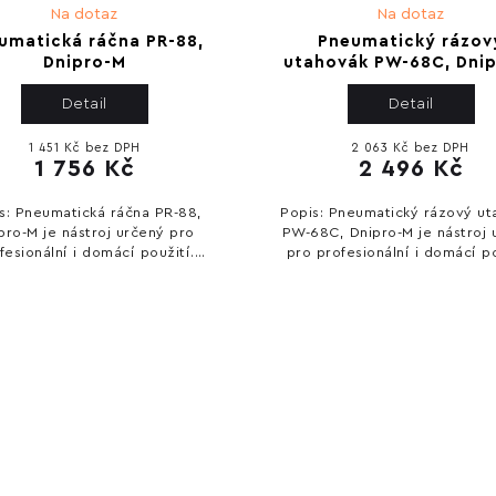
Na dotaz
Na dotaz
umatická ráčna PR-88,
Pneumatický rázov
Dnipro-M
utahovák PW-68C, Dni
Detail
Detail
1 451 Kč bez DPH
2 063 Kč bez DPH
1 756 Kč
2 496 Kč
s: Pneumatická ráčna PR-88,
Popis: Pneumatický rázový ut
pro-M je nástroj určený pro
PW-68C, Dnipro-M je nástroj 
fesionální i domácí použití.
pro profesionální i domácí po
zí spolehlivý výkon a snadné
Nabízí spolehlivý výkon a s
parametry: Typ
ovládání. Technické parame
Západka,...