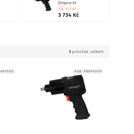
Dnipro-M
Na dotaz
3 734 Kč
3
položek celkem
8691000
Kód:
98690000