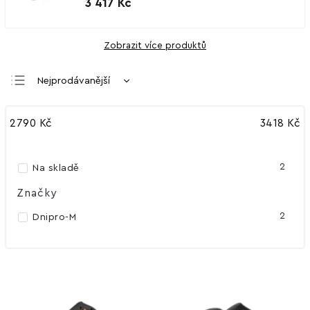
3 417 Kč
Zobrazit více produktů
Nejprodávanější
Nejlevnější
2790
Kč
3418
Kč
Nejdražší
Abecedně
2
Na skladě
Značky
2
Dnipro-M