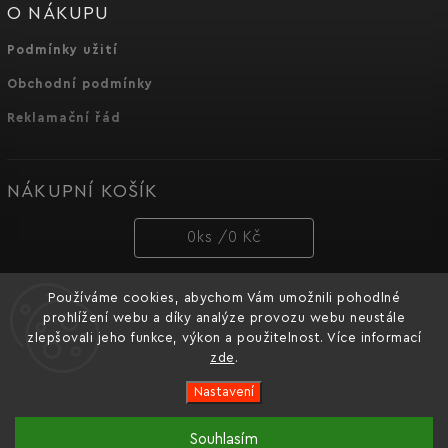
O NÁKUPU
Podmínky užití
Obchodní podmínky
Reklamační řád
NÁKUPNÍ KOŠÍK
0
ks /
0 Kč
Používáme cookies, abychom Vám umožnili pohodlné
PŘIJÍMÁME ONLINE PLATBY
prohlížení webu a díky analýze provozu webu neustále
zlepšovali jeho funkce, výkon a použitelnost. Více informací
zde
.
Nastavení
Copyright 2026
Dnipro-M cz
. Všechna práva vyhrazena.
Souhlasím