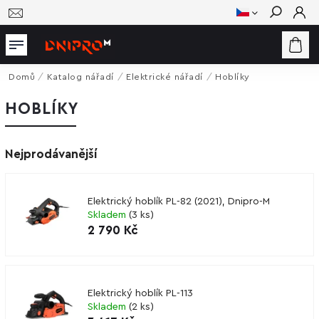
Hledat
Domů
/
Katalog nářadí
/
Elektrické nářadí
/
Hoblíky
HOBLÍKY
Nejprodávanější
Elektrický hoblík PL-82 (2021), Dnipro-M
Skladem
(
3 ks
)
2 790 Kč
Elektrický hoblík PL-113
Skladem
(
2 ks
)