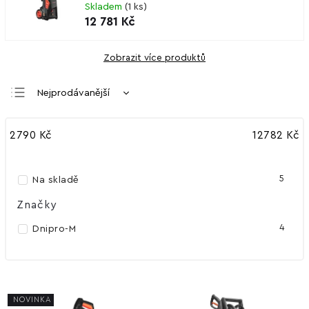
Skladem
(
1 ks
)
12 781 Kč
Zobrazit více produktů
Nejprodávanější
Nejlevnější
2790
Kč
12782
Kč
Nejdražší
Abecedně
5
Na skladě
Značky
4
Dnipro-M
NOVINKA