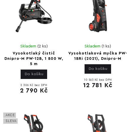
Skladem
(
2 ks
)
Skladem
(
1 ks
)
Vysokotlaký čistič
Vysokotlaková myčka PW-
Dnipro-M PW-12B, 1 800 W,
18Ri (2021), Dnipro-M
5 m
Do košíku
Do košíku
10 563 Kč bez DPH
12 781 Kč
2 306 Kč bez DPH
2 790 Kč
AKCE
SLEVA