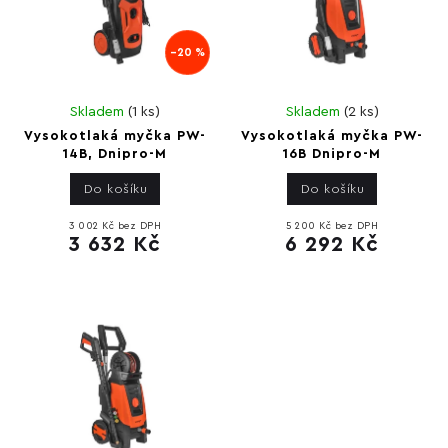
–20 %
Skladem
(
1 ks
)
Skladem
(
2 ks
)
Vysokotlaká myčka PW-
Vysokotlaká myčka PW-
14B, Dnipro-M
16B Dnipro-M
Do košíku
Do košíku
3 002 Kč bez DPH
5 200 Kč bez DPH
3 632 Kč
6 292 Kč