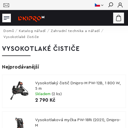
Hledat
Domů
/
Katalog nářadí
/
Zahradní technika a nářadí
/
Vysokotlaké čističe
VYSOKOTLAKÉ ČISTIČE
Nejprodávanější
Vysokotlaký čistič Dnipro-M PW-12B, 1 800 W,
5 m
Skladem
(
2 ks
)
2 790 Kč
Vysokotlaková myčka PW-18Ri (2021), Dnipro-
M