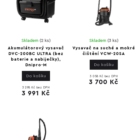
Skladem
(
2 ks
)
Skladem
(
3 ks
)
Akumulátorový vysavač
Vysavač na suché a mokré
DVC-200BC ULTRA (bez
čištění VCW-20SA
baterie a nabiječky),
Do košíku
Dnipro-M
Do košíku
3 058 Kč bez DPH
3 700 Kč
3 298 Kč bez DPH
3 991 Kč