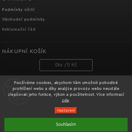
Podmínky užití
Obchodní podmínky
Reklamační řád
NÁKUPNÍ KOŠÍK
0
ks /
0 Kč
Používáme cookies, abychom Vám umožnili pohodlné
PŘIJÍMÁME ONLINE PLATBY
prohlížení webu a díky analýze provozu webu neustále
zlepšovali jeho funkce, výkon a použitelnost. Více informací
zde
.
Nastavení
Copyright 2026
Dnipro-M cz
. Všechna práva vyhrazena.
Souhlasím
Oficiální e-shop značky nářadí Dnipro-M pro Česko a
Vytvořil
Shoptet
| Design
Shoptak.cz.
Slovensko.