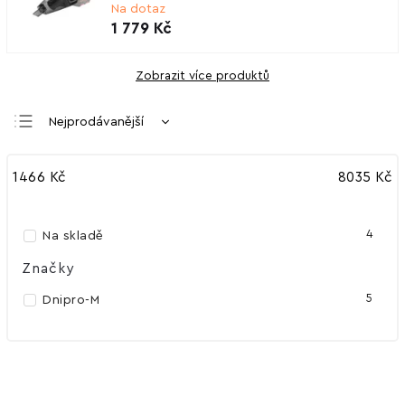
Na dotaz
1 779 Kč
Zobrazit více produktů
Nejprodávanější
Nejlevnější
1466
Kč
8035
Kč
Nejdražší
Abecedně
4
Na skladě
Značky
5
Dnipro-M