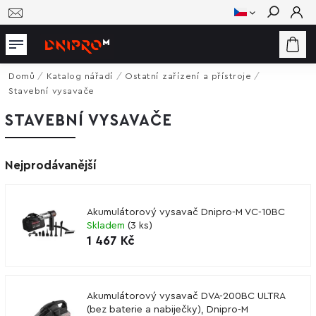
Hledat
Domů
/
Katalog nářadí
/
Ostatní zařízení a přístroje
/
Stavební vysavače
STAVEBNÍ VYSAVAČE
Nejprodávanější
Akumulátorový vysavač Dnipro-M VC-10BC
Skladem
(
3 ks
)
1 467 Kč
Akumulátorový vysavač DVA-200BC ULTRA
(bez baterie a nabiječky), Dnipro-M