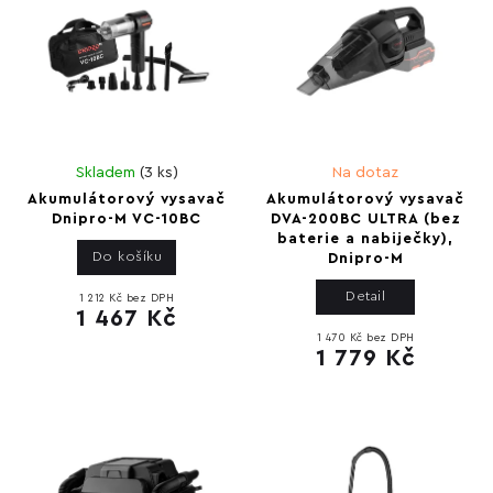
Skladem
(
3 ks
)
Na dotaz
Akumulátorový vysavač
Akumulátorový vysavač
Dnipro-M VC-10BC
DVA-200BC ULTRA (bez
baterie a nabiječky),
Do košíku
Dnipro-M
Detail
1 212 Kč bez DPH
1 467 Kč
1 470 Kč bez DPH
1 779 Kč