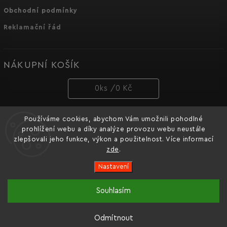
Obchodní podmínky
Reklamační řád
NÁKUPNÍ KOŠÍK
0
ks /
0 Kč
Používáme cookies, abychom Vám umožnili pohodlné
PŘIJÍMÁME ONLINE PLATBY
prohlížení webu a díky analýze provozu webu neustále
zlepšovali jeho funkce, výkon a použitelnost. Více informací
zde
.
Nastavení
Copyright 2026
Dnipro-M cz
. Všechna práva vyhrazena.
Souhlasím
Oficiální e-shop značky nářadí Dnipro-M pro Česko a
Vytvořil
Shoptet
| Design
Shoptak.cz.
Slovensko.
Odmítnout