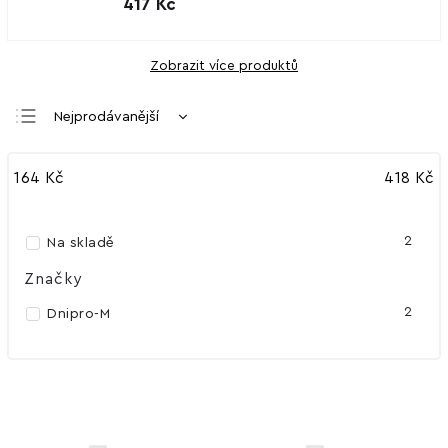
417 Kč
Zobrazit více produktů
Nejprodávanější
Nejlevnější
164
Kč
418
Kč
Nejdražší
Abecedně
2
Na skladě
Značky
2
Dnipro-M