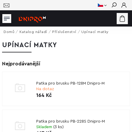
Hledat
Domů
/
Katalog nářadí
/
Příslušenství
/
Upínací matky
UPÍNACÍ MATKY
Nejprodávanější
Patka pro brusku PB-128M Dnipro-M
Na dotaz
164 Kč
Patka pro brusku PB-228S Dnipro-M
Skladem
(
3 ks
)