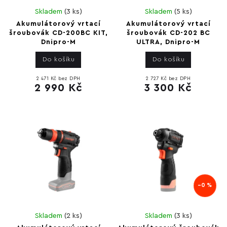
Skladem
(
3 ks
)
Skladem
(
5 ks
)
Akumulátorový vrtací
Akumulátorový vrtací
šroubovák CD-200BC KIT,
šroubovák CD-202 BC
Dnipro-M
ULTRA, Dnipro-M
Do košíku
Do košíku
2 471 Kč bez DPH
2 727 Kč bez DPH
2 990 Kč
3 300 Kč
–0 %
Skladem
(
2 ks
)
Skladem
(
3 ks
)