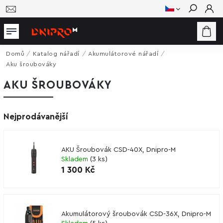
Hledat
Domů
/
Katalog nářadí
/
Akumulátorové nářadí
/
Aku šroubováky
AKU ŠROUBOVÁKY
Nejprodávanější
AKU Šroubovák CSD-40X, Dnipro-M
Skladem
(
3 ks
)
1 300 Kč
Akumulátorový šroubovák CSD-36X, Dnipro-M