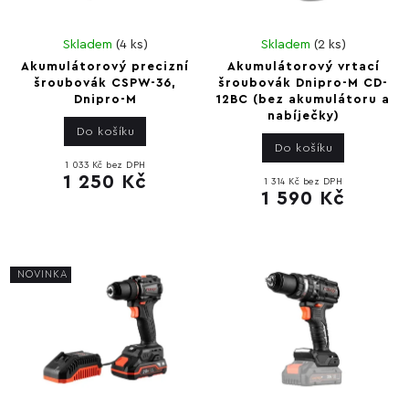
Skladem
(
4 ks
)
Skladem
(
2 ks
)
Akumulátorový precizní
Akumulátorový vrtací
šroubovák CSPW-36,
šroubovák Dnipro-M CD-
Dnipro-M
12BC (bez akumulátoru a
nabíječky)
Do košíku
Do košíku
1 033 Kč bez DPH
1 250 Kč
1 314 Kč bez DPH
1 590 Kč
NOVINKA