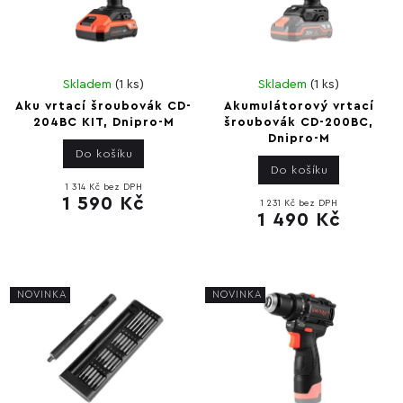
Skladem
(
1 ks
)
Skladem
(
1 ks
)
Aku vrtací šroubovák CD-
Akumulátorový vrtací
204BC KIT, Dnipro-M
šroubovák CD-200BC,
Dnipro-M
Do košíku
Do košíku
1 314 Kč bez DPH
1 590 Kč
1 231 Kč bez DPH
1 490 Kč
NOVINKA
NOVINKA