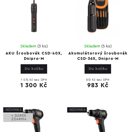
Skladem
(
3 ks
)
Skladem
(
5 ks
)
AKU Šroubovák CSD-40X,
Akumulátorový šroubovák
Dnipro-M
CSD-36X, Dnipro-M
Do košíku
Do košíku
1 074 Kč bez DPH
812 Kč bez DPH
1 300 Kč
983 Kč
NOVINKA
NOVINKA
+ DÁREK
ZDARMA