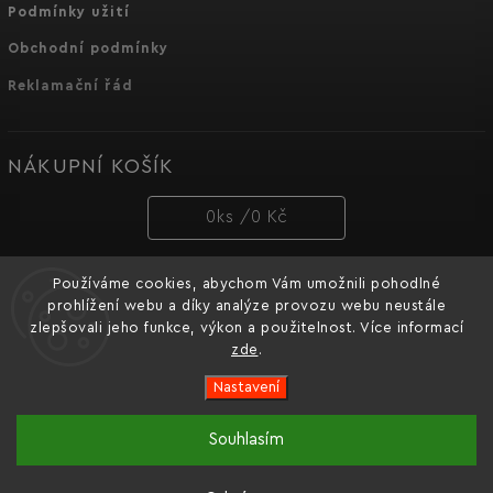
Podmínky užití
Obchodní podmínky
Reklamační řád
NÁKUPNÍ KOŠÍK
0
ks /
0 Kč
Používáme cookies, abychom Vám umožnili pohodlné
PŘIJÍMÁME ONLINE PLATBY
prohlížení webu a díky analýze provozu webu neustále
zlepšovali jeho funkce, výkon a použitelnost. Více informací
zde
.
Nastavení
Copyright 2026
Dnipro-M cz
. Všechna práva vyhrazena.
Souhlasím
Oficiální e-shop značky nářadí Dnipro-M pro Česko a
Vytvořil
Shoptet
| Design
Shoptak.cz.
Slovensko.