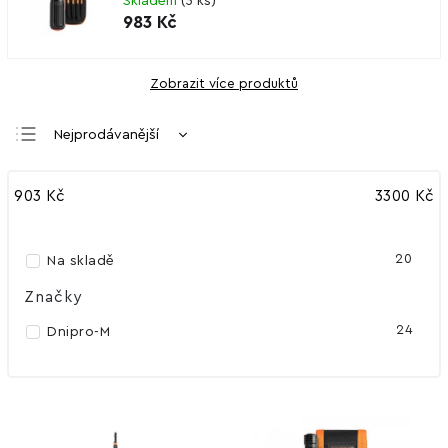
Skladem
(
5 ks
)
983 Kč
Zobrazit více produktů
Nejprodávanější
Nejlevnější
903
Kč
3300
Kč
Nejdražší
Abecedně
20
Na skladě
Značky
24
Dnipro-M