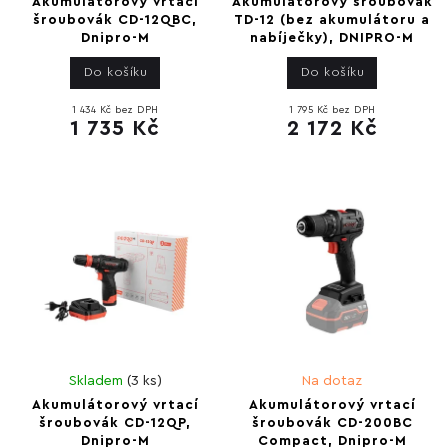
Akumulátorový vrtací
Akumulátorový šroubovák
šroubovák CD-12QBC,
TD-12 (bez akumulátoru a
Dnipro-M
nabíječky), DNIPRO-M
Do košíku
Do košíku
1 434 Kč bez DPH
1 795 Kč bez DPH
1 735 Kč
2 172 Kč
Skladem
(
3 ks
)
Na dotaz
Akumulátorový vrtací
Akumulátorový vrtací
šroubovák CD-12QP,
šroubovák CD-200BC
Dnipro-M
Compact, Dnipro-M