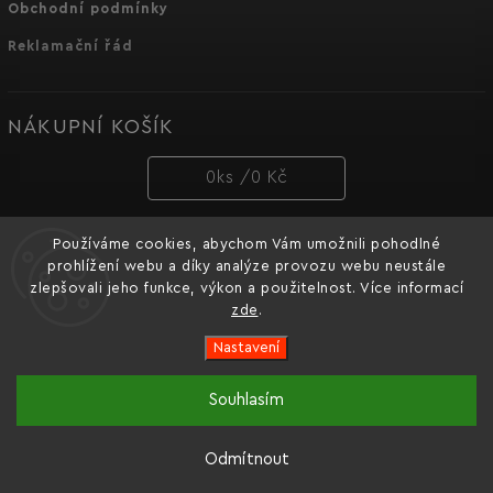
Obchodní podmínky
Reklamační řád
NÁKUPNÍ KOŠÍK
0
ks /
0 Kč
Používáme cookies, abychom Vám umožnili pohodlné
PŘIJÍMÁME ONLINE PLATBY
prohlížení webu a díky analýze provozu webu neustále
zlepšovali jeho funkce, výkon a použitelnost. Více informací
zde
.
Nastavení
Copyright 2026
Dnipro-M cz
. Všechna práva vyhrazena.
Souhlasím
Oficiální e-shop značky nářadí Dnipro-M pro Česko a
Vytvořil
Shoptet
| Design
Shoptak.cz.
Slovensko.
Odmítnout