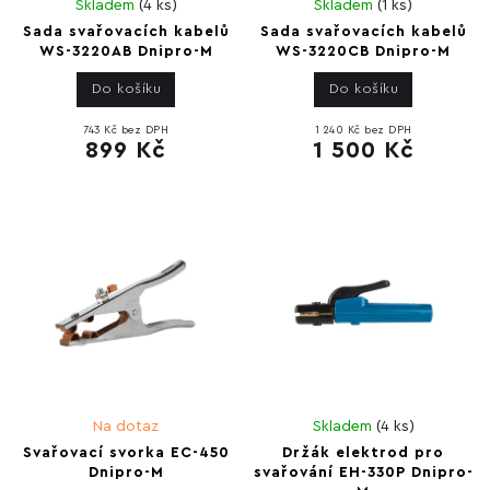
Skladem
(
4 ks
)
Skladem
(
1 ks
)
Sada svařovacích kabelů
Sada svařovacích kabelů
WS-3220AB Dnipro-M
WS-3220CB Dnipro-M
Do košíku
Do košíku
743 Kč bez DPH
1 240 Kč bez DPH
899 Kč
1 500 Kč
Na dotaz
Skladem
(
4 ks
)
Svařovací svorka EC-450
Držák elektrod pro
Dnipro-M
svařování EH-330P Dnipro-