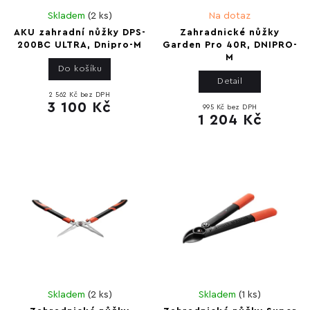
Skladem
(
2 ks
)
Na dotaz
AKU zahradní nůžky DPS-
Zahradnické nůžky
200BC ULTRA, Dnipro-M
Garden Pro 40R, DNIPRO-
M
Do košíku
Detail
2 562 Kč bez DPH
3 100 Kč
995 Kč bez DPH
1 204 Kč
Skladem
(
2 ks
)
Skladem
(
1 ks
)