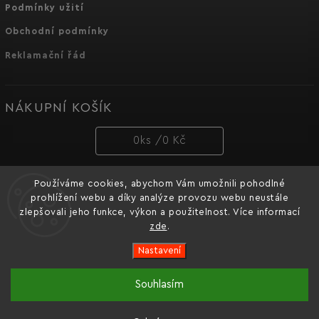
Podmínky užití
Obchodní podmínky
Reklamační řád
NÁKUPNÍ KOŠÍK
0
ks /
0 Kč
Používáme cookies, abychom Vám umožnili pohodlné
PŘIJÍMÁME ONLINE PLATBY
prohlížení webu a díky analýze provozu webu neustále
zlepšovali jeho funkce, výkon a použitelnost. Více informací
zde
.
Nastavení
Copyright 2026
Dnipro-M cz
. Všechna práva vyhrazena.
Souhlasím
Oficiální e-shop značky nářadí Dnipro-M pro Česko a
Vytvořil
Shoptet
| Design
Shoptak.cz.
Slovensko.