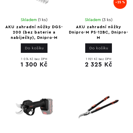
–25 %
Skladem
(
1 ks
)
Skladem
(
3 ks
)
AKU zahradní nůžky DGS-
AKU zahradní nůžky
200 (bez baterie a
Dnipro-M PS-12BC, Dnipro-
nabíječky), Dnipro-M
M
Do košíku
Do košíku
1 074 Kč bez DPH
1 921 Kč bez DPH
1 300 Kč
2 325 Kč