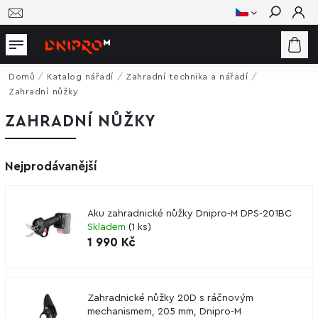
Hledat
Domů
/
Katalog nářadí
/
Zahradní technika a nářadí
/
Zahradní nůžky
ZAHRADNÍ NŮŽKY
Nejprodávanější
Aku zahradnické nůžky Dnipro-M DPS-201BC
Skladem
(
1 ks
)
1 990 Kč
Zahradnické nůžky 20D s ráčnovým
mechanismem, 205 mm, Dnipro-M