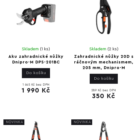
Skladem
(
1 ks
)
Skladem
(
2 ks
)
Aku zahradnické nůžky
Zahradnické nůžky 20D s
Dnipro-M DPS-201BC
ráčnovým mechanismem,
205 mm, Dnipro-M
Do košíku
Do košíku
1 645 Kč bez DPH
1 990 Kč
289 Kč bez DPH
350 Kč
NOVINKA
NOVINKA