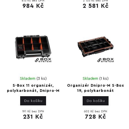
813 Kč bez DPH
2 133 Kč bez DPH
984 Kč
2 581 Kč
Skladem
(
3 ks
)
Skladem
(
1 ks
)
S-Box 11 organizér,
Organizér Dnipro-M S-Box
polykarbonát, Dnipro-M
19, polykarbonát
Do košíku
Do košíku
191 Kč bez DPH
602 Kč bez DPH
231 Kč
728 Kč