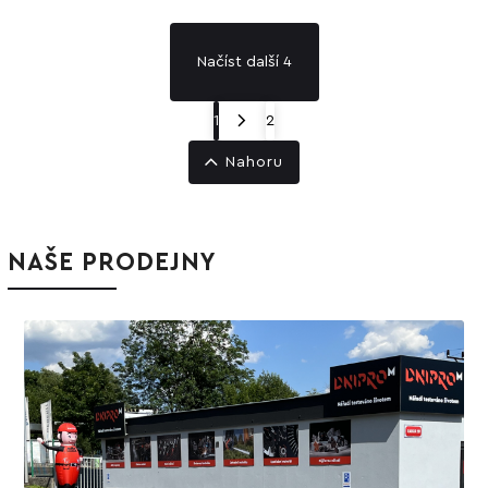
Načíst další 4
1
2
Nahoru
NAŠE PRODEJNY