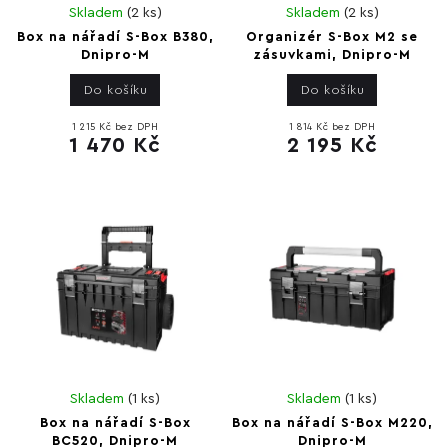
Skladem
(
2 ks
)
Skladem
(
2 ks
)
Box na nářadí S-Box B380,
Organizér S-Box M2 se
Dnipro-M
zásuvkami, Dnipro-M
Do košíku
Do košíku
1 215 Kč bez DPH
1 814 Kč bez DPH
1 470 Kč
2 195 Kč
Skladem
(
1 ks
)
Skladem
(
1 ks
)
Box na nářadí S-Box
Box na nářadí S-Box M220,
BC520, Dnipro-M
Dnipro-M