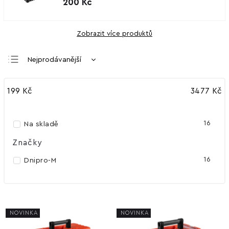
200 Kč
Zobrazit více produktů
Nejprodávanější
Nejlevnější
199
Kč
3477
Kč
Nejdražší
Abecedně
16
Na skladě
Značky
16
Dnipro-M
NOVINKA
NOVINKA