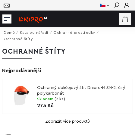
Hledat
Domů
/
Katalog nářadí
/
Ochranné prostředky
/
Ochranné štíty
OCHRANNÉ ŠTÍTY
Nejprodávanější
Ochranný obličejový štít Dnipro-M SM-2, čirý
polykarbonát
Skladem
(
2 ks
)
275 Kč
Zobrazit více produktů