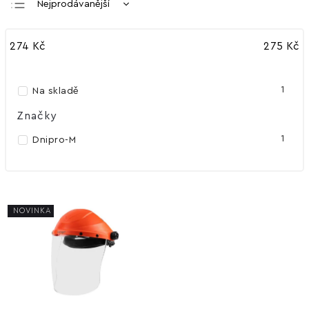
Nejprodávanější
Nejlevnější
274
Kč
275
Kč
Nejdražší
Abecedně
1
Na skladě
Značky
1
Dnipro-M
NOVINKA