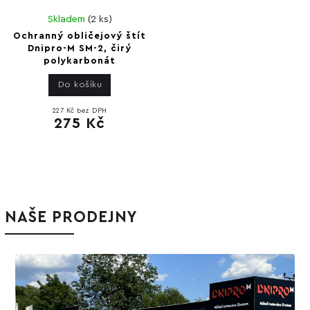
Skladem
(
2 ks
)
Ochranný obličejový štít
Dnipro-M SM-2, čirý
polykarbonát
Do košíku
227 Kč bez DPH
275 Kč
NAŠE PRODEJNY