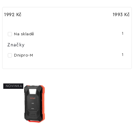
Nejlevnější
1992
Kč
1993
Kč
Nejdražší
Abecedně
1
Na skladě
Značky
1
Dnipro-M
NOVINKA