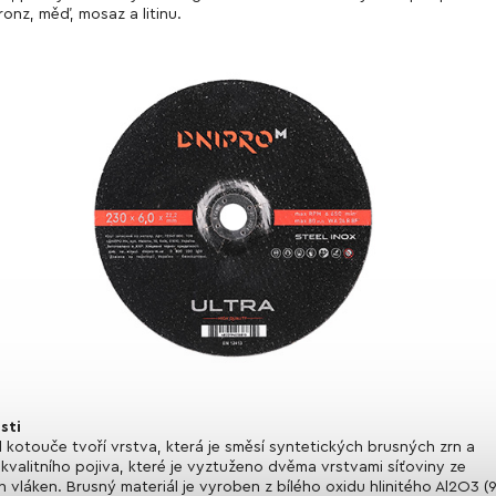
bronz, měď, mosaz a litinu.
sti
 kotouče tvoří vrstva, která je směsí syntetických brusných zrn a
kvalitního pojiva, které je vyztuženo dvěma vrstvami síťoviny ze
h vláken. Brusný materiál je vyroben z bílého oxidu hlinitého Al2O3 (9