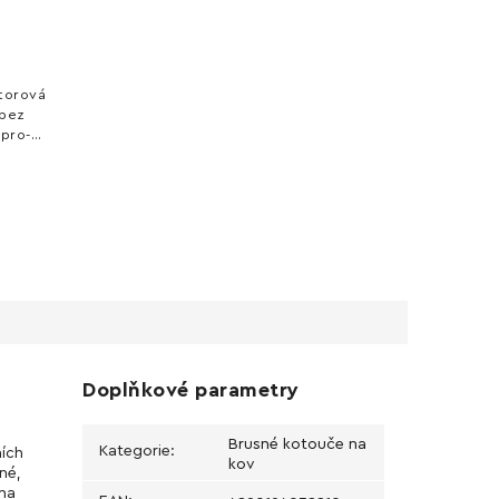
torová
(bez
ipro-M
bkladů,
 s
Doplňkové parametry
Brusné kotouče na
Kategorie
:
ních
kov
né,
 na