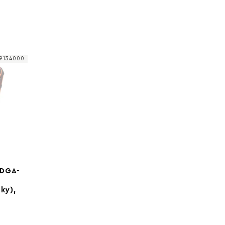
9134000
 DGA-
ky),