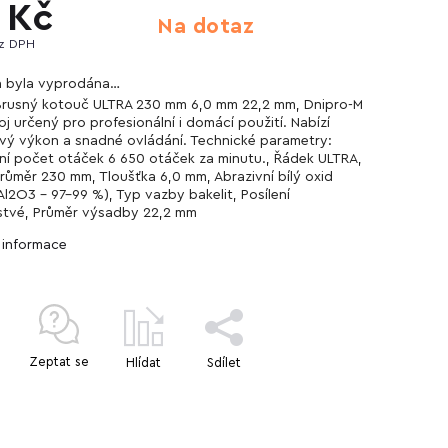
 Kč
Na dotaz
ez DPH
a byla vyprodána…
Brusný kotouč ULTRA 230 mm 6,0 mm 22,2 mm, Dnipro-M
oj určený pro profesionální i domácí použití. Nabízí
ivý výkon a snadné ovládání. Technické parametry:
ní počet otáček 6 650 otáček za minutu., Řádek ULTRA,
průměr 230 mm, Tloušťka 6,0 mm, Abrazivní bílý oxid
(Al2O3 - 97-99 %), Typ vazby bakelit, Posílení
tvé, Průměr výsadby 22,2 mm
í informace
Zeptat se
Hlídat
Sdílet