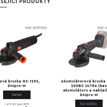
SEJÍCÍ PRODUKTY
Kód:
49137000
Kód:
4
ová bruska GS-120S,
Akumulátorová bruska
Dnipro-M
200BC ULTRA (bez
akumulátoru a nabíječ
Detail
Dnipro-M
Do košíku
1 479 Kč bez DPH