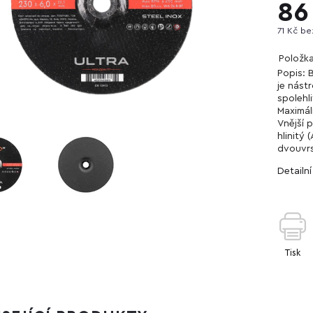
86
71 Kč b
Položk
Popis: 
je nástr
spolehl
Maximál
Vnější 
hlinitý 
dvouvrs
Detailn
Tisk