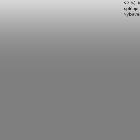
99 %). 
splňuje
vybaven