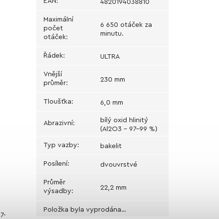
EAN
:
4820194038810
Maximální
6 650 otáček za
počet
minutu.
otáček
:
Řádek
:
ULTRA
Vnější
230 mm
průměr
:
Tloušťka
:
6,0 mm
bílý oxid hlinitý
Abrazivní
:
(Al2O3 - 97-99 %)
Typ vazby
:
bakelit
Posílení
:
dvouvrstvé
Průměr
22,2 mm
výsadby
:
Položka byla vyprodána…
7-