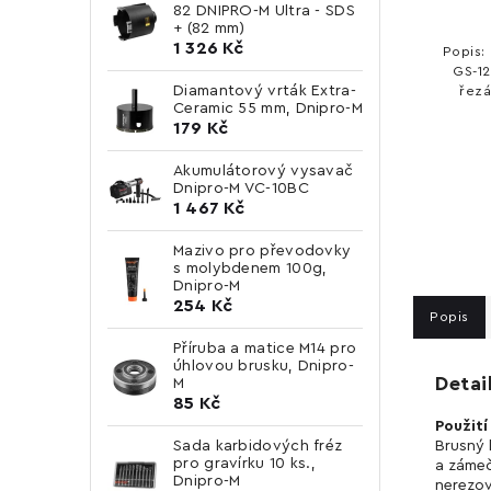
82 DNIPRO-M Ultra - SDS
+ (82 mm)
1 326 Kč
Popis:
GS-12
Diamantový vrták Extra-
řezá
Ceramic 55 mm, Dnipro-M
bro
179 Kč
rozběh
Akumulátorový vysavač
Dnipro-M VC-10BC
1 467 Kč
Mazivo pro převodovky
s molybdenem 100g,
Dnipro-M
254 Kč
Popis
Příruba a matice M14 pro
úhlovou brusku, Dnipro-
Detai
M
85 Kč
Použití
Sada karbidových fréz
Brusný 
pro gravírku 10 ks.,
a zámeč
Dnipro-M
nerezov