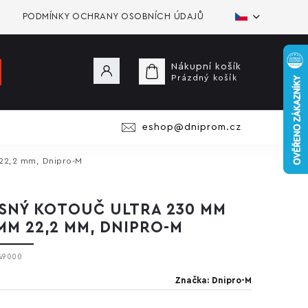
PODMÍNKY OCHRANY OSOBNÍCH ÚDAJŮ
Nákupní košík
Prázdný košík
eshop@dniprom.cz
22,2 mm, Dnipro-M
SNÝ KOTOUČ ULTRA 230 MM
 MM 22,2 MM, DNIPRO-M
49000
Značka:
Dnipro-M