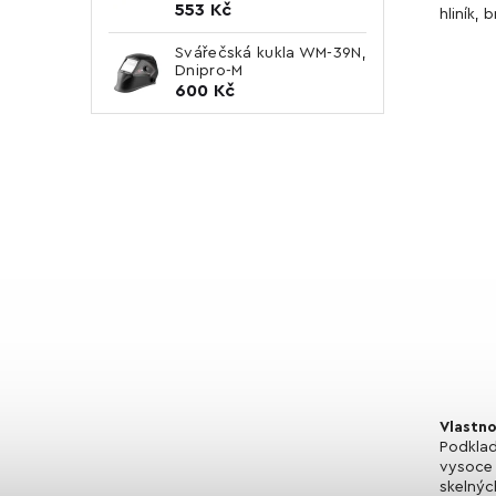
553 Kč
hliník, 
Svářečská kukla WM-39N,
Dnipro-M
600 Kč
Vlastno
Podklad
vysoce 
skelnýc