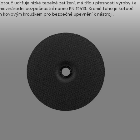
Kotouč udržuje nízké tepelné zatížení, má třídu přesnosti výroby I a
 mezinárodní bezpečnostní normu EN 12413. Kromě toho je kotouč
 kovovým kroužkem pro bezpečné upevnění k nástroji.