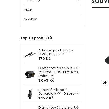
SOUVI
AKCE
NOVINKY
Top 10 produktů
Adaptér pro korunky
SDS+, Dnipro-M
179 Kč
Diamantová korunka RX-
72 Ultra - SDS + (72 mm),
Dnipro-M
1 065 Kč
Úhl
Ponorné vibrační
čerpadlo NV-1, Dnipro-M
1 199 Kč
Diamantová korunka RX-