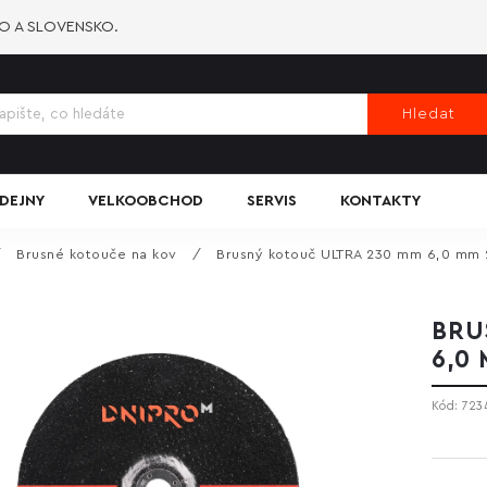
KO A SLOVENSKO.
Hledat
DEJNY
VELKOOBCHOD
SERVIS
KONTAKTY
/
Brusné kotouče na kov
/
Brusný kotouč ULTRA 230 mm 6,0 mm 
BRU
6,0
Kód:
723