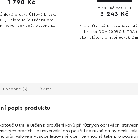
1 790 Kč
2 680 Kč bez DPH
3 243 Kč
 Úhlová bruska Úhlová bruska
0S, Dnipro-M je určena pro
ní kovu, obkladů, betonu i
Popis: Úhlová bruska Akumulá
ušení svarů s pozvolným
bruska DGA-200BC ULTRA 
em, regulací otáček. Vhodná
akumulátoru a nabíječky), Dn
pro náročné i...
je určena pro řezání kovu, o
betonu i broušení svarů
pozvolným...
Podobné (5)
Diskuze
lní popis produktu
kotouč Ultra je určen k broušení kovů při různých opravách, staveb
nických pracích. Je univerzální pro použití na různé druhy oceli: kale
é, průmyslové a vysoce legované oceli. Je vhodný také pro použití