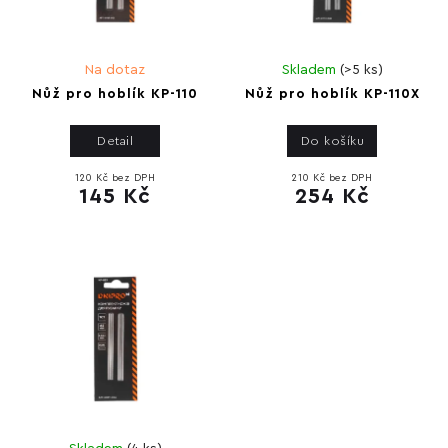
Na dotaz
Skladem
(
>5 ks
)
Nůž pro hoblík KP-110
Nůž pro hoblík KP-110X
Detail
Do košíku
120 Kč bez DPH
210 Kč bez DPH
145 Kč
254 Kč