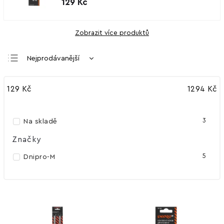
129 Kč
Zobrazit více produktů
Nejprodávanější
Nejlevnější
129
Kč
1294
Kč
Nejdražší
Abecedně
3
Na skladě
Značky
5
Dnipro-M