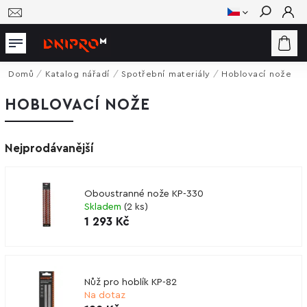
Hledat
Domů
/
Katalog nářadí
/
Spotřební materiály
/
Hoblovací nože
HOBLOVACÍ NOŽE
Nejprodávanější
Oboustranné nože KP-330
Skladem
(
2 ks
)
1 293 Kč
Nůž pro hoblík KP-82
Na dotaz