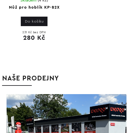
Skladem
(
4 ks
)
Nůž pro hoblík KP-82X
Do košíku
231 Kč bez DPH
280 Kč
NAŠE PRODEJNY