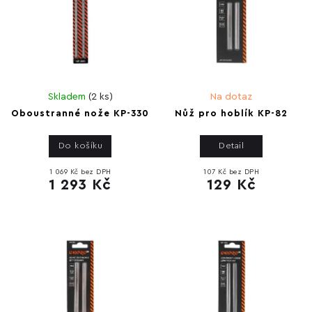
Skladem
(
2 ks
)
Na dotaz
Oboustranné nože KP-330
Nůž pro hoblík KP-82
Do košíku
Detail
1 069 Kč bez DPH
107 Kč bez DPH
1 293 Kč
129 Kč