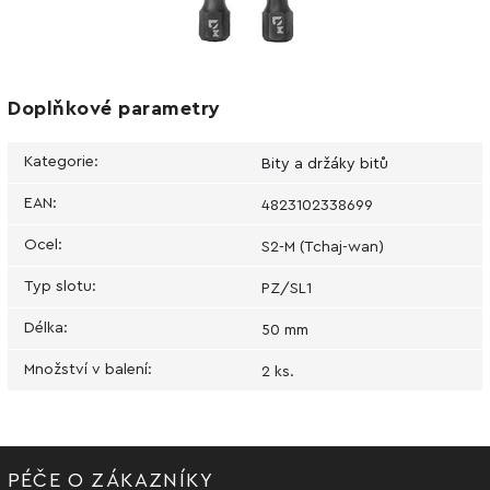
Doplňkové parametry
Kategorie
:
Bity a držáky bitů
EAN
:
4823102338699
Ocel
:
S2-M (Tchaj-wan)
Typ slotu
:
PZ/SL1
Délka
:
50 mm
Množství v balení
:
2 ks.
PÉČE O ZÁKAZNÍKY