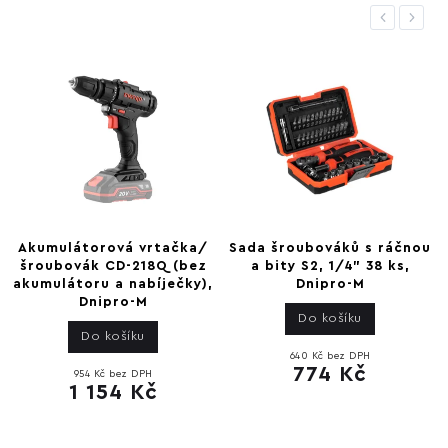
Previous
Next
Akumulátorová vrtačka/
Sada šroubováků s ráčnou
šroubovák CD-218Q (bez
a bity S2, 1/4" 38 ks,
akumulátoru a nabíječky),
Dnipro-M
Dnipro-M
Do košíku
Do košíku
640 Kč bez DPH
774 Kč
954 Kč bez DPH
1 154 Kč