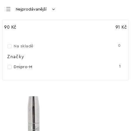
Nejprodávanější
Nejlevnější
90
Kč
91
Kč
Nejdražší
Abecedně
0
Na skladě
Značky
1
Dnipro-M