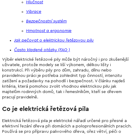
Hlučnost
Vibrace
Bezpečnostní systém
Hmotnost a ergonomie
Jak pečovat o elektrickou řetězovou pilu
Často kladené otázky (FAQ)
Výběr elektrické řetězové pily může být náročný i pro zkušenější
uživatele, protože modely se liší výkonem, délkou lišty i
konstrukcí. Při výběru pily pro dům, zahradu, dílnu nebo
pravidelnou práci je potřeba zohlednit typ činností, intenzitu
zatížení a požadavky na pohodlí i bezpečnost. V článku najdeš
kritéria, která pomohou zvolit vhodnou elektrickou pilu jak
majitelům rodinných domů, tak i řemeslníkům, kteří se dřevem
pracují pravidelně.
Co je elektrická řetězová pila
Elektrická řetězová pila je elektrické nářadí určené pro přesné a
efektivní řezání dřeva při domácích a poloprofesionálních pracích.
Používá se pro přípravu palivového dřeva, ořez větví, péči o