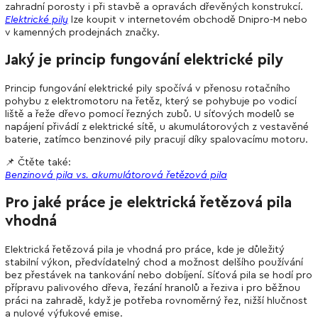
zahradní porosty i při stavbě a opravách dřevěných konstrukcí.
Elektrické pily
lze koupit v internetovém obchodě Dnipro-M nebo
v kamenných prodejnách značky.
Jaký je princip fungování elektrické pily
Princip fungování elektrické pily spočívá v přenosu rotačního
pohybu z elektromotoru na řetěz, který se pohybuje po vodicí
liště a řeže dřevo pomocí řezných zubů. U síťových modelů se
napájení přivádí z elektrické sítě, u akumulátorových z vestavěné
baterie, zatímco benzinové pily pracují díky spalovacímu motoru.
📌 Čtěte také:
Benzinová pila vs. akumulátorová řetězová pila
Pro jaké práce je elektrická řetězová pila
vhodná
Elektrická řetězová pila je vhodná pro práce, kde je důležitý
stabilní výkon, předvídatelný chod a možnost delšího používání
bez přestávek na tankování nebo dobíjení. Síťová pila se hodí pro
přípravu palivového dřeva, řezání hranolů a řeziva i pro běžnou
práci na zahradě, když je potřeba rovnoměrný řez, nižší hlučnost
a nulové výfukové emise.