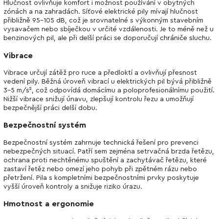
Hlučnost ovlivňuje komfort i možnost používání v obytných
zónách a na zahradách. Síťové elektrické pily mívají hlučnost
přibližně 95–105 dB, což je srovnatelné s výkonným stavebním
vysavačem nebo sbíječkou v určité vzdálenosti. Je to méně než u
benzinových pil, ale při delší práci se doporučují
chrániče sluchu
.
Vibrace
Vibrace určují zátěž pro ruce a předloktí a ovlivňují přesnost
vedení pily. Běžná úroveň vibrací u elektrických pil bývá přibližně
3–5 m/s², což odpovídá domácímu a poloprofesionálnímu použití.
Nižší vibrace snižují únavu, zlepšují kontrolu řezu a umožňují
bezpečnější práci delší dobu.
Bezpečnostní systém
Bezpečnostní systém zahrnuje technická řešení pro prevenci
nebezpečných situací. Patří sem zejména setrvačná brzda řetězu,
ochrana proti nechtěnému spuštění a zachytávač řetězu, které
zastaví řetěz nebo omezí jeho pohyb při zpětném rázu nebo
přetržení. Pila s kompletními bezpečnostními prvky poskytuje
vyšší úroveň kontroly a snižuje riziko úrazu.
Hmotnost a ergonomie