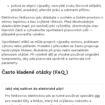
pokud se objeví výpadky, nezvyklé zvuky (kovové skřípění,
pískání, praskání), přerušit práci a odstranit příčinu.
Elektrickou řetězovou pilu skladujte v suchém a čistém prostoru s
mírnou teplotou a bez zvýšené vlhkosti. Před dlouhodobým
skladováním (např. po sezóně) pilu vyčistěte, zkontrolujte stav
hlavních částí a vyhodnoťte opotřebení pracovních uzlů —
případně proveďte výměnu.
Opotřebení uhlíků se může projevit výpadky motoru, poklesem
výkonu nebo jiskřením. Problém s převodem se často projevuje
neobvyklým hlukem, škubáním při práci nebo nestabilním
přenosem otáček. Při výměně dílů je vhodné používat originální
komponenty, aby pila pracovala správně a zachovala své
parametry.
Často kladené otázky (FAQ)
Jaký olej nalévat do elektrické pily?
Pro řetězovou elektrickou pilu je nutné používat speciální
olej
pro mazání lišty a řetězu, který má zvýšenou viskozitu a