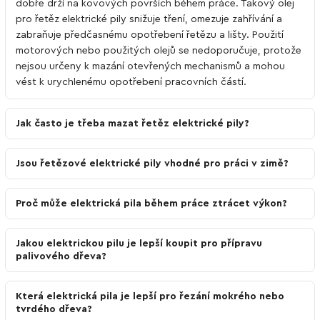
dobře drží na kovových površích během práce. Takový olej
pro řetěz elektrické pily snižuje tření, omezuje zahřívání a
zabraňuje předčasnému opotřebení řetězu a lišty. Použití
motorových nebo použitých olejů se nedoporučuje, protože
nejsou určeny k mazání otevřených mechanismů a mohou
vést k urychlenému opotřebení pracovních částí.
Jak často je třeba mazat řetěz elektrické pily?
Jsou řetězové elektrické pily vhodné pro práci v zimě?
Proč může elektrická pila během práce ztrácet výkon?
Jakou elektrickou pilu je lepší koupit pro přípravu
palivového dřeva?
Která elektrická pila je lepší pro řezání mokrého nebo
tvrdého dřeva?