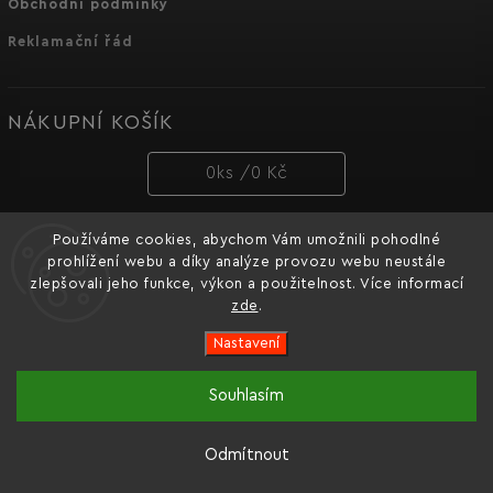
Obchodní podmínky
Reklamační řád
NÁKUPNÍ KOŠÍK
0
ks /
0 Kč
Používáme cookies, abychom Vám umožnili pohodlné
PŘIJÍMÁME ONLINE PLATBY
prohlížení webu a díky analýze provozu webu neustále
zlepšovali jeho funkce, výkon a použitelnost. Více informací
zde
.
Nastavení
Copyright 2026
Dnipro-M cz
. Všechna práva vyhrazena.
Souhlasím
Oficiální e-shop značky nářadí Dnipro-M pro Česko a
Vytvořil
Shoptet
| Design
Shoptak.cz.
Slovensko.
Odmítnout