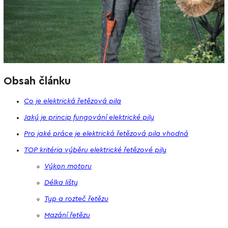
Obsah článku
Co je elektrická řetězová pila
Jaký je princip fungování elektrické pily
Pro jaké práce je elektrická řetězová pila vhodná
TOP kritéria výběru elektrické řetězové pily
Výkon motoru
Délka lišty
Typ a rozteč řetězu
Mazání řetězu