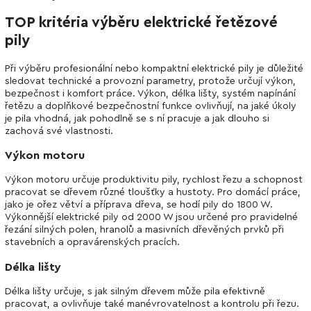
TOP kritéria výběru elektrické řetězové
pily
Při výběru profesionální nebo kompaktní elektrické pily je důležité
sledovat technické a provozní parametry, protože určují výkon,
bezpečnost i komfort práce. Výkon, délka lišty, systém napínání
řetězu a doplňkové bezpečnostní funkce ovlivňují, na jaké úkoly
je pila vhodná, jak pohodlně se s ní pracuje a jak dlouho si
zachová své vlastnosti.
Výkon motoru
Výkon motoru určuje produktivitu pily, rychlost řezu a schopnost
pracovat se dřevem různé tloušťky a hustoty. Pro domácí práce,
jako je ořez větví a příprava dřeva, se hodí pily do 1800 W.
Výkonnější elektrické pily od 2000 W jsou určené pro pravidelné
řezání silných polen, hranolů a masivních dřevěných prvků při
stavebních a opravárenských pracích.
Délka lišty
Délka lišty určuje, s jak silným dřevem může pila efektivně
pracovat, a ovlivňuje také manévrovatelnost a kontrolu při řezu.