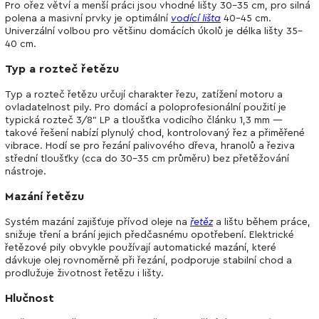
Pro ořez větví a menší práci jsou vhodné lišty 30–35 cm, pro silná
polena a masivní prvky je optimální
vodící lišta
40–45 cm.
Univerzální volbou pro většinu domácích úkolů je délka lišty 35–
40 cm.
Typ a rozteč řetězu
Typ a rozteč řetězu určují charakter řezu, zatížení motoru a
ovladatelnost pily. Pro domácí a poloprofesionální použití je
typická rozteč 3/8" LP a tloušťka vodicího článku 1,3 mm —
takové řešení nabízí plynulý chod, kontrolovaný řez a přiměřené
vibrace. Hodí se pro řezání palivového dřeva, hranolů a řeziva
střední tloušťky (cca do 30–35 cm průměru) bez přetěžování
nástroje.
Mazání řetězu
Systém mazání zajišťuje přívod oleje na
řetěz
a lištu během práce,
snižuje tření a brání jejich předčasnému opotřebení. Elektrické
řetězové pily obvykle používají automatické mazání, které
dávkuje olej rovnoměrně při řezání, podporuje stabilní chod a
prodlužuje životnost řetězu i lišty.
Hlučnost