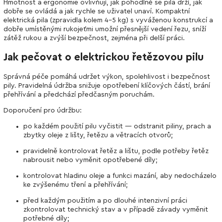
Hmotnost a ergonomie ovlivňují, jak pohodlně se pila drží, jak
dobře se ovládá a jak rychle se uživatel unaví. Kompaktní
elektrická pila (zpravidla kolem 4–5 kg) s vyváženou konstrukcí a
dobře umístěnými rukojeťmi umožní přesnější vedení řezu, sníží
zátěž rukou a zvýší bezpečnost, zejména při delší práci.
Jak pečovat o elektrickou řetězovou pilu
Správná péče pomáhá udržet výkon, spolehlivost i bezpečnost
pily. Pravidelná údržba snižuje opotřebení klíčových částí, brání
přehřívání a předchází předčasným poruchám.
Doporučení pro údržbu:
po každém použití pilu vyčistit — odstranit piliny, prach a
zbytky oleje z lišty, řetězu a větracích otvorů;
pravidelně kontrolovat řetěz a lištu, podle potřeby řetěz
nabrousit nebo vyměnit opotřebené díly;
kontrolovat hladinu oleje a funkci mazání, aby nedocházelo
ke zvýšenému tření a přehřívání;
před každým použitím a po dlouhé intenzivní práci
zkontrolovat technický stav a v případě závady vyměnit
potřebné díly;