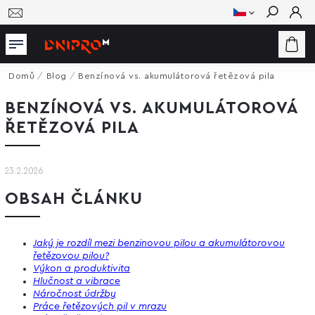
Hledat
Domů
/
Blog
/
Benzínová vs. akumulátorová řetězová pila
BENZÍNOVÁ VS. AKUMULÁTOROVÁ
ŘETĚZOVÁ PILA
23.2.2026
OBSAH ČLÁNKU
Jaký je rozdíl mezi benzinovou pilou a akumulátorovou
řetězovou pilou?
Výkon a produktivita
Hlučnost a vibrace
Náročnost údržby
Práce řetězových pil v mrazu