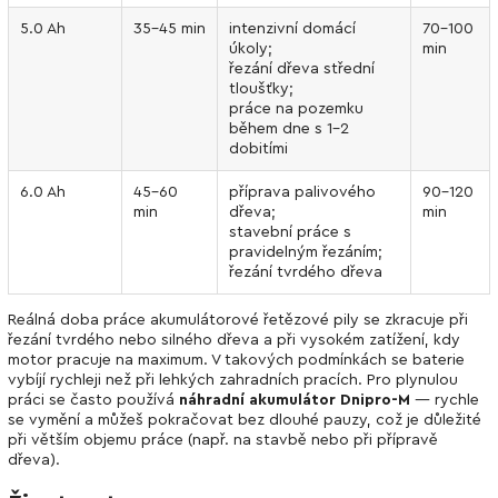
5.0 Ah
35–45 min
intenzivní domácí
70–100
úkoly;
min
řezání dřeva střední
tloušťky;
práce na pozemku
během dne s 1–2
dobitími
6.0 Ah
45–60
příprava palivového
90–120
min
dřeva;
min
stavební práce s
pravidelným řezáním;
řezání tvrdého dřeva
Reálná doba práce akumulátorové řetězové pily se zkracuje při
řezání tvrdého nebo silného dřeva a při vysokém zatížení, kdy
motor pracuje na maximum. V takových podmínkách se baterie
vybíjí rychleji než při lehkých zahradních pracích. Pro plynulou
práci se často používá
náhradní akumulátor Dnipro-M
— rychle
se vymění a můžeš pokračovat bez dlouhé pauzy, což je důležité
při větším objemu práce (např. na stavbě nebo při přípravě
dřeva).