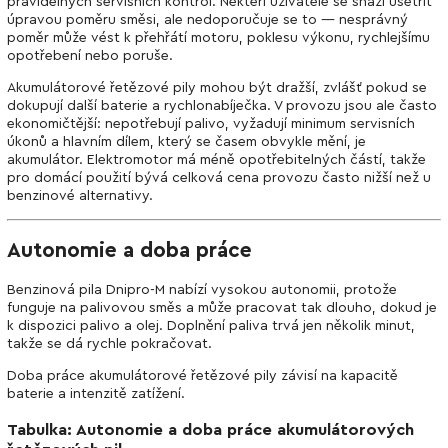
pravidelných servisních kontrol. Někteří uživatelé se snaží ušetřit
úpravou poměru směsi, ale nedoporučuje se to — nesprávný
poměr může vést k přehřátí motoru, poklesu výkonu, rychlejšímu
opotřebení nebo poruše.
Akumulátorové řetězové pily mohou být dražší, zvlášť pokud se
dokupují další baterie a rychlonabíječka. V provozu jsou ale často
ekonomičtější: nepotřebují palivo, vyžadují minimum servisních
úkonů a hlavním dílem, který se časem obvykle mění, je
akumulátor. Elektromotor má méně opotřebitelných částí, takže
pro domácí použití bývá celková cena provozu často nižší než u
benzinové alternativy.
Autonomie a doba práce
Benzinová pila Dnipro-M nabízí vysokou autonomii, protože
funguje na palivovou směs a může pracovat tak dlouho, dokud je
k dispozici palivo a olej. Doplnění paliva trvá jen několik minut,
takže se dá rychle pokračovat.
Doba práce akumulátorové řetězové pily závisí na kapacitě
baterie a intenzitě zatížení.
Tabulka: Autonomie a doba práce akumulátorových