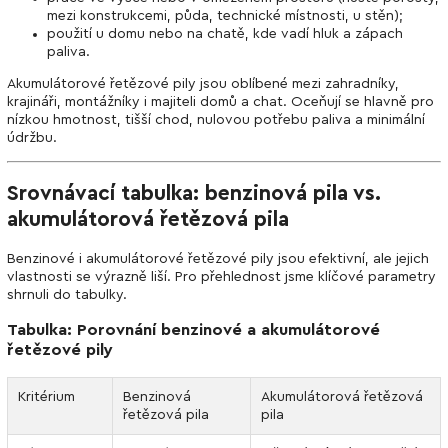
mezi konstrukcemi, půda, technické místnosti, u stěn);
použití u domu nebo na chatě, kde vadí hluk a zápach
paliva.
Akumulátorové řetězové pily jsou oblíbené mezi zahradníky,
krajináři, montážníky i majiteli domů a chat. Oceňují se hlavně pro
nízkou hmotnost, tišší chod, nulovou potřebu paliva a minimální
údržbu.
Srovnávací tabulka: benzinová pila vs.
akumulátorová řetězová pila
Benzinové i akumulátorové řetězové pily jsou efektivní, ale jejich
vlastnosti se výrazně liší. Pro přehlednost jsme klíčové parametry
shrnuli do tabulky.
Tabulka: Porovnání benzinové a akumulátorové
řetězové pily
Kritérium
Benzinová
Akumulátorová řetězová
řetězová pila
pila