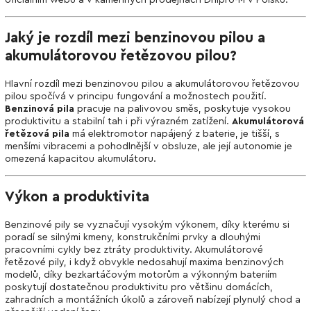
oficiálním webu a v kamenných prodejnách Dnipro-M v Polsku.
Jaký je rozdíl mezi benzinovou pilou a
akumulátorovou řetězovou pilou?
Hlavní rozdíl mezi benzinovou pilou a akumulátorovou řetězovou
pilou spočívá v principu fungování a možnostech použití.
Benzinová pila
pracuje na palivovou směs, poskytuje vysokou
produktivitu a stabilní tah i při výrazném zatížení.
Akumulátorová
řetězová pila
má elektromotor napájený z baterie, je tišší, s
menšími vibracemi a pohodlnější v obsluze, ale její autonomie je
omezená kapacitou akumulátoru.
Výkon a produktivita
Benzinové pily se vyznačují vysokým výkonem, díky kterému si
poradí se silnými kmeny, konstrukčními prvky a dlouhými
pracovními cykly bez ztráty produktivity. Akumulátorové
řetězové pily, i když obvykle nedosahují maxima benzinových
modelů, díky bezkartáčovým motorům a výkonným bateriím
poskytují dostatečnou produktivitu pro většinu domácích,
zahradních a montážních úkolů a zároveň nabízejí plynulý chod a