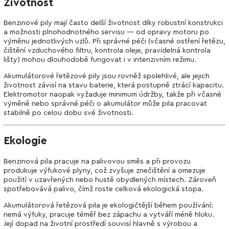
Životnost
Benzinové pily mají často delší životnost díky robustní konstrukci
a možnosti plnohodnotného servisu — od opravy motoru po
výměnu jednotlivých uzlů. Při správné péči (včasné ostření řetězu,
čištění vzduchového filtru, kontrola oleje, pravidelná kontrola
lišty) mohou dlouhodobě fungovat i v intenzivním režimu.
Akumulátorové řetězové pily jsou rovněž spolehlivé, ale jejich
životnost závisí na stavu baterie, která postupně ztrácí kapacitu.
Elektromotor naopak vyžaduje minimum údržby, takže při včasné
výměně nebo správné péči o akumulátor může pila pracovat
stabilně po celou dobu své životnosti.
Ekologie
Benzinová pila pracuje na palivovou směs a při provozu
produkuje výfukové plyny, což zvyšuje znečištění a omezuje
použití v uzavřených nebo hustě obydlených místech. Zároveň
spotřebovává palivo, čímž roste celková ekologická stopa.
Akumulátorová řetězová pila je ekologičtější během používání:
nemá výfuky, pracuje téměř bez zápachu a vytváří méně hluku.
Její dopad na životní prostředí souvisí hlavně s výrobou a