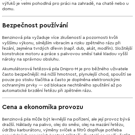
výfuků je velmi pohodlná pro práci na zahradě, na chatě nebo u
domu.
Bezpečnost používání
Benzinová pila vyžaduje více zkušeností a pozornosti kvůli
vyššímu výkonu, silnějším vibracím a riziku zpětného rázu při
řezání, zejména tvrdých dřevin (např. dub, akát, modřín). Složitější
konstrukce motoru a práce s palivovou směsí také kladou vyšší
nároky na správnou obsluhu.
Akumulátorová řetězová pila Dnipro-M je pro běžného uživatele
často bezpečnější: má nižší hmotnost, plynulejší chod, spouští se
pouze po stisku tlačítka a často je doplněna elektronickými
ochrannými prvky — od blokace nechtěného spuštění až po
automatické brzdění řetězu při zpětném rázu.
Cena a ekonomika provozu
Benzinová pila může být levnější na pořízení, ale její provoz bývá
dražší. Náklady na palivo, olej do směsi, olej na mazání řetězu,
údržbu karburátoru, výměny svíček a filtrů doplňuje potřeba