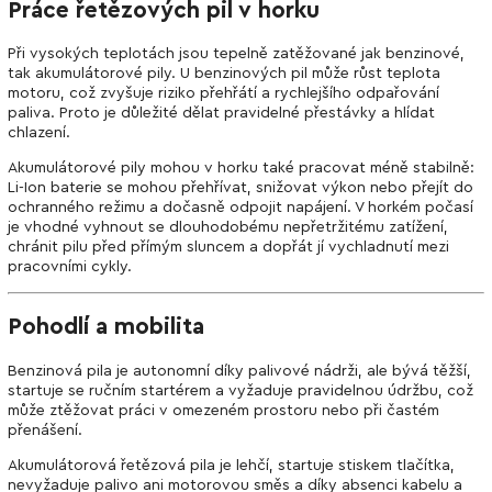
Práce řetězových pil v horku
Při vysokých teplotách jsou tepelně zatěžované jak benzinové,
tak akumulátorové pily. U benzinových pil může růst teplota
motoru, což zvyšuje riziko přehřátí a rychlejšího odpařování
paliva. Proto je důležité dělat pravidelné přestávky a hlídat
chlazení.
Akumulátorové pily mohou v horku také pracovat méně stabilně:
Li-Ion baterie se mohou přehřívat, snižovat výkon nebo přejít do
ochranného režimu a dočasně odpojit napájení. V horkém počasí
je vhodné vyhnout se dlouhodobému nepřetržitému zatížení,
chránit pilu před přímým sluncem a dopřát jí vychladnutí mezi
pracovními cykly.
Pohodlí a mobilita
Benzinová pila je autonomní díky palivové nádrži, ale bývá těžší,
startuje se ručním startérem a vyžaduje pravidelnou údržbu, což
může ztěžovat práci v omezeném prostoru nebo při častém
přenášení.
Akumulátorová řetězová pila je lehčí, startuje stiskem tlačítka,
nevyžaduje palivo ani motorovou směs a díky absenci kabelu a