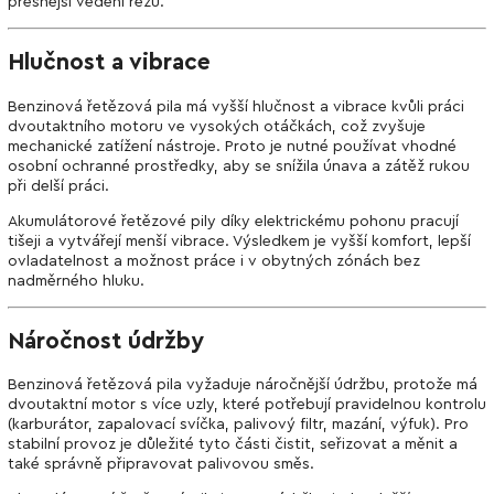
přesnější vedení řezu.
Hlučnost a vibrace
Benzinová řetězová pila má vyšší hlučnost a vibrace kvůli práci
dvoutaktního motoru ve vysokých otáčkách, což zvyšuje
mechanické zatížení nástroje. Proto je nutné používat vhodné
osobní ochranné prostředky, aby se snížila únava a zátěž rukou
při delší práci.
Akumulátorové řetězové pily díky elektrickému pohonu pracují
tišeji a vytvářejí menší vibrace. Výsledkem je vyšší komfort, lepší
ovladatelnost a možnost práce i v obytných zónách bez
nadměrného hluku.
Náročnost údržby
Benzinová řetězová pila vyžaduje náročnější údržbu, protože má
dvoutaktní motor s více uzly, které potřebují pravidelnou kontrolu
(karburátor, zapalovací svíčka, palivový filtr, mazání, výfuk). Pro
stabilní provoz je důležité tyto části čistit, seřizovat a měnit a
také správně připravovat palivovou směs.