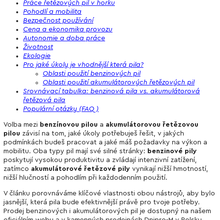
Práce řetězových pil v horku
Pohodlí a mobilita
Bezpečnost používání
Cena a ekonomika provozu
Autonomie a doba práce
Životnost
Ekologie
Pro jaké úkoly je vhodnější která pila?
Oblasti použití benzinových pil
Oblasti použití akumulátorových řetězových pil
Srovnávací tabulka: benzinová pila vs. akumulátorová
řetězová pila
Populární otázky (FAQ)
Volba mezi
benzínovou pilou
a
akumulátorovou řetězovou
pilou
závisí na tom, jaké úkoly potřebuješ řešit, v jakých
podmínkách budeš pracovat a jaké máš požadavky na výkon a
mobilitu. Oba typy pil mají své silné stránky:
benzinové pily
poskytují vysokou produktivitu a zvládají intenzivní zatížení,
zatímco
akumulátorové řetězové pily
vynikají nižší hmotností,
nižší hlučností a pohodlím při každodenním použití.
V článku porovnáváme klíčové vlastnosti obou nástrojů, aby bylo
jasnější, která pila bude efektivnější právě pro tvoje potřeby.
Prodej benzinových i akumulátorových pil je dostupný na našem