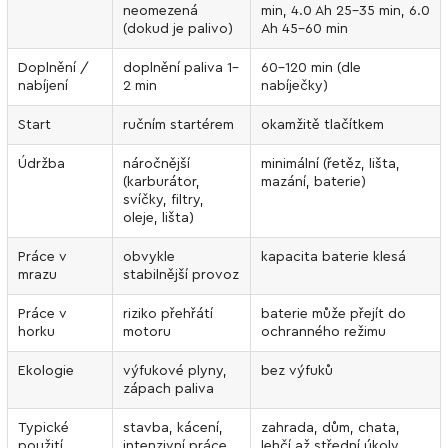
neomezená
min, 4.0 Ah 25–35 min, 6.0
(dokud je palivo)
Ah 45–60 min
Doplnění /
doplnění paliva 1–
60–120 min (dle
nabíjení
2 min
nabíječky)
Start
ručním startérem
okamžitě tlačítkem
Údržba
náročnější
minimální (řetěz, lišta,
(karburátor,
mazání, baterie)
svíčky, filtry,
oleje, lišta)
Práce v
obvykle
kapacita baterie klesá
mrazu
stabilnější provoz
Práce v
riziko přehřátí
baterie může přejít do
horku
motoru
ochranného režimu
Ekologie
výfukové plyny,
bez výfuků
zápach paliva
Typické
stavba, kácení,
zahrada, dům, chata,
použití
intenzivní práce
lehčí až střední úkoly