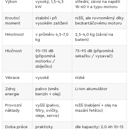
Výkon
vysoký, 1,5–4,5
střední, závisí na napětí
kW
18–60 V a typu motoru
Krouticí
stabilní i při
nižší, ale rovnoměrný díky
moment
vysokém zatížení
bezkartáčovému motoru
Hmotnost
v průměru 4,5–7,0
2,5–4,0 kg (závisí na
kg
baterii)
Hlučnost
95–115 dB
75–95 dB (připomíná
(připomíná
sekačku / vysavač)
motorku /
sbíječku)
Vibrace
vysoké
nízké
Zdroj
palivo (směs
Li-Ion akumulátor
energie
benzín + olej)
Provozní
vyšší (palivo,
nižší (nabíjení + olej na
náklady
filtry, svíčky,
mazání řetězu)
oleje, servis)
Doba práce
prakticky
dle kapacity: 2.0 Ah 10–15