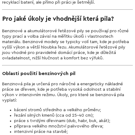
recyklací baterií, ale přímo při práci je šetrnější.
Pro jaké úkoly je vhodnější která pila?
Benzinové a akumulátorové řetězové pily se používají pro různé
typy prací a volba závisí na měřítku úkolů i vlastnostech
materiálu. Benzinové modely se typicky volí tam, kde je potřeba
vyšší výkon a větší hloubka řezu. Akumulátorové řetězové pily
jsou vhodné pro pravidelné domácí práce, kde je důležitá
ovladatelnost, nižší hlučnost a komfort bez výfuků.
Oblasti použití benzinových pil
Benzinová pila je určená pro náročné a energeticky nákladné
práce se dřevem, kde je potřeba vysoká odolnost a stabilní
výkon v intenzivním režimu. Úkoly, pro které se benzinová pila
vyplatí:
kácení stromů středního a velkého průměru;
řezání silných kmenů (cca od 25–40 cm);
práce s tvrdými dřevinami (dub, habr, buk, akát);
příprava velkého množství palivového dřeva;
intenzivní práce na stavbě;