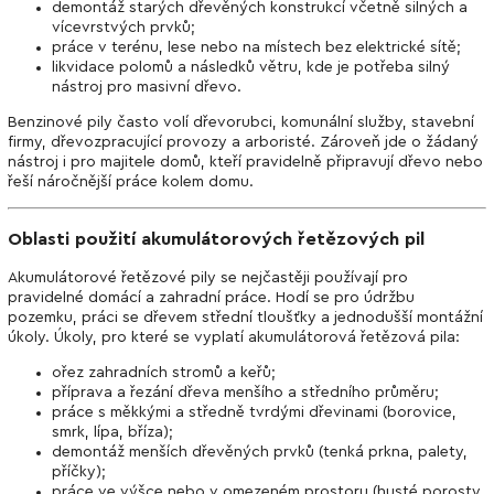
demontáž starých dřevěných konstrukcí včetně silných a
vícevrstvých prvků;
práce v terénu, lese nebo na místech bez elektrické sítě;
likvidace polomů a následků větru, kde je potřeba silný
nástroj pro masivní dřevo.
Benzinové pily často volí dřevorubci, komunální služby, stavební
firmy, dřevozpracující provozy a arboristé. Zároveň jde o žádaný
nástroj i pro majitele domů, kteří pravidelně připravují dřevo nebo
řeší náročnější práce kolem domu.
Oblasti použití akumulátorových řetězových pil
Akumulátorové řetězové pily se nejčastěji používají pro
pravidelné domácí a zahradní práce. Hodí se pro údržbu
pozemku, práci se dřevem střední tloušťky a jednodušší montážní
úkoly. Úkoly, pro které se vyplatí akumulátorová řetězová pila:
ořez zahradních stromů a keřů;
příprava a řezání dřeva menšího a středního průměru;
práce s měkkými a středně tvrdými dřevinami (borovice,
smrk, lípa, bříza);
demontáž menších dřevěných prvků (tenká prkna, palety,
příčky);
práce ve výšce nebo v omezeném prostoru (husté porosty,