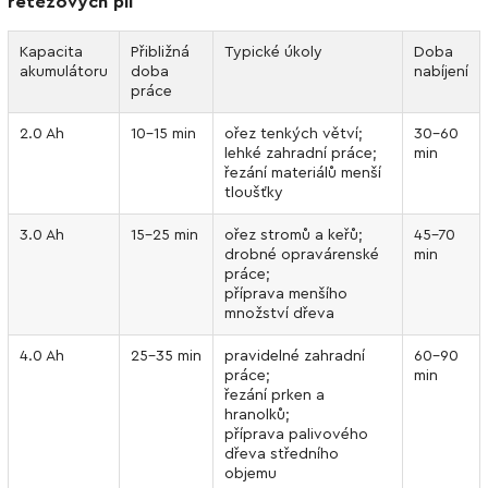
řetězových pil
Kapacita
Přibližná
Typické úkoly
Doba
akumulátoru
doba
nabíjení
práce
2.0 Ah
10–15 min
ořez tenkých větví;
30–60
lehké zahradní práce;
min
řezání materiálů menší
tloušťky
3.0 Ah
15–25 min
ořez stromů a keřů;
45–70
drobné opravárenské
min
práce;
příprava menšího
množství dřeva
4.0 Ah
25–35 min
pravidelné zahradní
60–90
práce;
min
řezání prken a
hranolků;
příprava palivového
dřeva středního
objemu