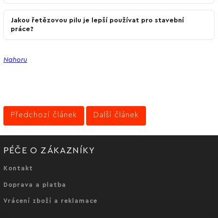
Jakou řetězovou pilu je lepší používat pro stavební
práce?
Nahoru
Předchozí článek
Další článek
PÉČE O ZÁKAZNÍKY
Kontakt
Doprava a platba
Vrácení zboží a reklamace