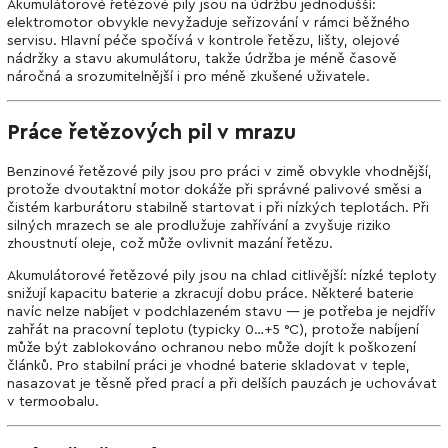
Akumulátorové řetězové pily jsou na údržbu jednodušší:
elektromotor obvykle nevyžaduje seřizování v rámci běžného
servisu. Hlavní péče spočívá v kontrole řetězu, lišty, olejové
nádržky a stavu akumulátoru, takže údržba je méně časově
náročná a srozumitelnější i pro méně zkušené uživatele.
Práce řetězových pil v mrazu
Benzinové řetězové pily jsou pro práci v zimě obvykle vhodnější,
protože dvoutaktní motor dokáže při správné palivové směsi a
čistém karburátoru stabilně startovat i při nízkých teplotách. Při
silných mrazech se ale prodlužuje zahřívání a zvyšuje riziko
zhoustnutí oleje, což může ovlivnit mazání řetězu.
Akumulátorové řetězové pily jsou na chlad citlivější: nízké teploty
snižují kapacitu baterie a zkracují dobu práce. Některé baterie
navíc nelze nabíjet v podchlazeném stavu — je potřeba je nejdřív
zahřát na pracovní teplotu (typicky 0…+5 °C), protože nabíjení
může být zablokováno ochranou nebo může dojít k poškození
článků. Pro stabilní práci je vhodné baterie skladovat v teple,
nasazovat je těsně před prací a při delších pauzách je uchovávat
v termoobalu.