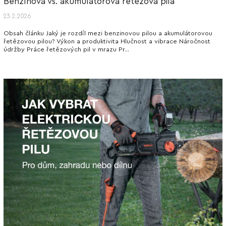
Benzínová vs. akumulátorová řetězová pila
23.2.2026
Obsah článku Jaký je rozdíl mezi benzinovou pilou a akumulátorovou
řetězovou pilou? Výkon a produktivita Hlučnost a vibrace Náročnost
údržby Práce řetězových pil v mrazu Pr...