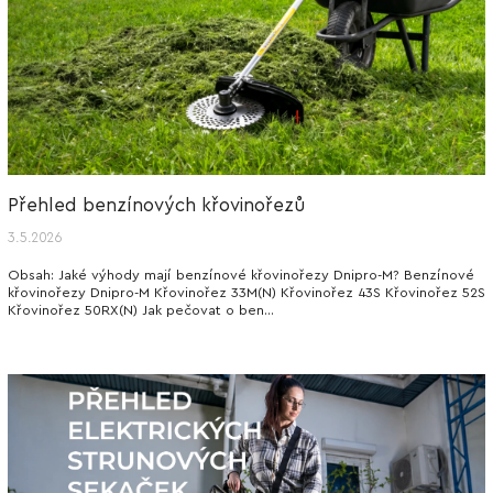
Přehled benzínových křovinořezů
3.5.2026
Obsah: Jaké výhody mají benzínové křovinořezy Dnipro-M? Benzínové
křovinořezy Dnipro-M Křovinořez 33M(N) Křovinořez 43S Křovinořez 52S
Křovinořez 50RX(N) Jak pečovat o ben...