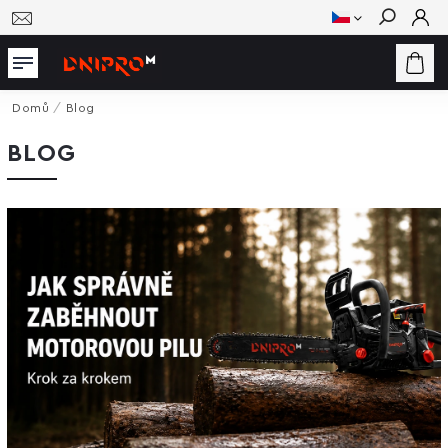
Hledat
Domů
/
Blog
BLOG