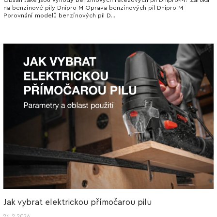
Obsah Jaké jsou výhody benzínových řetězových pil Dnipro-M? Záruka
na benzínové pily Dnipro-M Oprava benzínových pil Dnipro-M
Porovnání modelů benzínových pil D...
Jak vybrat elektrickou přímočarou pilu
24.2.2026