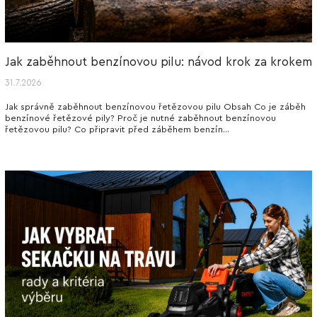
Jak zaběhnout benzínovou pilu: návod krok za krokem
31.7.2026
Jak správně zaběhnout benzínovou řetězovou pilu Obsah Co je záběh
benzínové řetězové pily? Proč je nutné zaběhnout benzínovou
řetězovou pilu? Co připravit před záběhem benzín...