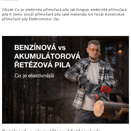
Obsah Co je elektrická přímočará pila Jak funguje elektrická přímočará
pila K čemu slouží přímočará pila Jaké materiály lze řezat Konstrukce
přímočaré pily Elektromotor Op...