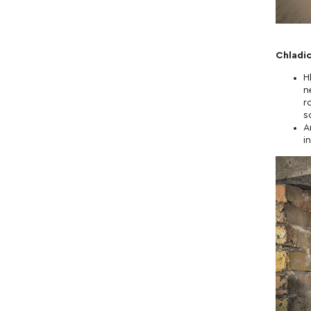
Chladic
H
n
r
s
A
i