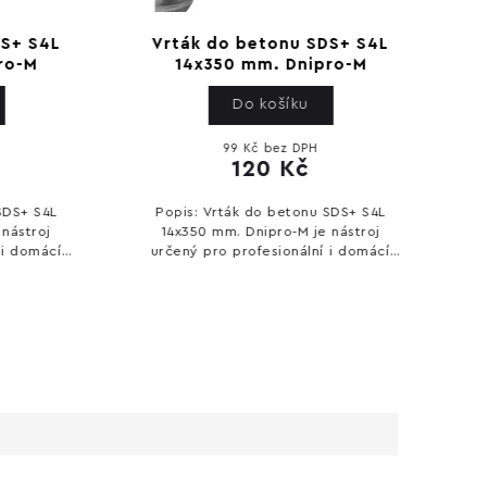
 S4L
Vrták do betonu SDS+ S4L
Seká
-M
14x350 mm. Dnipro-M
Do košíku
99 Kč bez DPH
120 Kč
+ S4L
Popis: Vrták do betonu SDS+ S4L
Popis: 
troj
14x350 mm. Dnipro-M je nástroj
Dn
domácí
určený pro profesionální i domácí
pro
ýkon a
použití. Nabízí spolehlivý výkon a
Nabí
snadné ovládání. Technické
ovládání. 
parametry: Průměr...