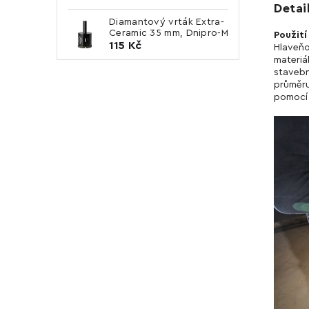
Detai
Diamantový vrták Extra-
Ceramic 35 mm, Dnipro-M
Použití
115 Kč
Hlaveňo
materiá
stavebn
průměru
pomocí 