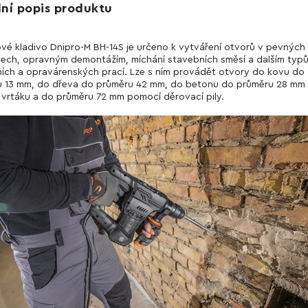
lní popis produktu
vé kladivo Dnipro-M BH-14S je určeno k vytváření otvorů v pevných
lech, opravným demontážím, míchání stavebních směsí a dalším typ
ích a opravárenských prací. Lze s ním provádět otvory do kovu do
 13 mm, do dřeva do průměru 42 mm, do betonu do průměru 28 mm
vrtáku a do průměru 72 mm pomocí děrovací pily.