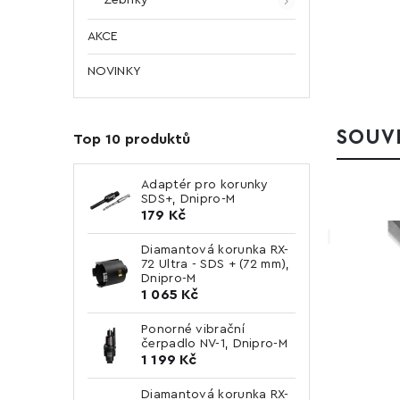
AKCE
NOVINKY
SOUVI
Top 10 produktů
Adaptér pro korunky
SDS+, Dnipro-M
179 Kč
051003
Kód:
15370000
Diamantová korunka RX-
72 Ultra - SDS + (72 mm),
Dnipro-M
1 065 Kč
Ponorné vibrační
čerpadlo NV-1, Dnipro-M
1 199 Kč
Diamantová korunka RX-