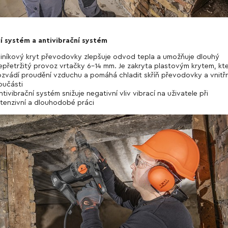
í systém a antivibrační systém
liníkový kryt převodovky zlepšuje odvod tepla a umožňuje dlouhý
epřetržitý provoz vrtačky 6-14 mm. Je zakryta plastovým krytem, kt
ozvádí proudění vzduchu a pomáhá chladit skříň převodovky a vnitřn
oučásti
ntivibrační systém snižuje negativní vliv vibrací na uživatele při
ntenzivní a dlouhodobé práci