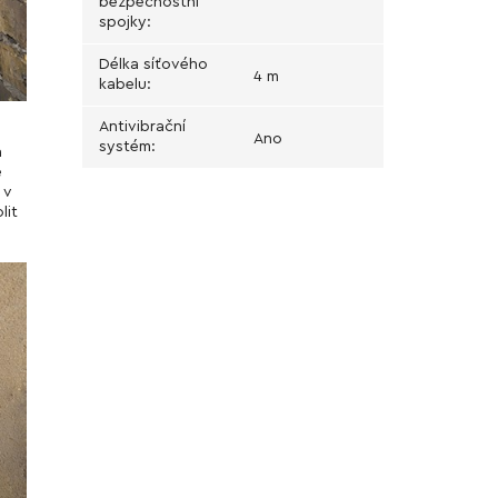
bezpečnostní
spojky
:
Délka síťového
4 m
kabelu
:
Antivibrační
Ano
systém
:
a
e
 v
lit