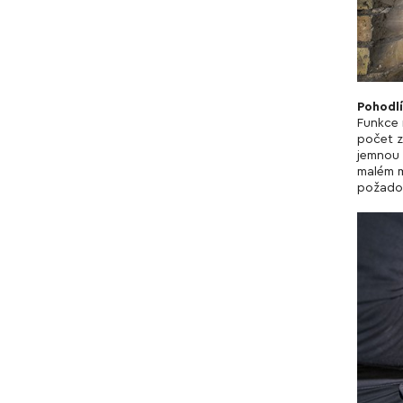
Pohodlí
Funkce 
počet z
jemnou p
malém m
požadov