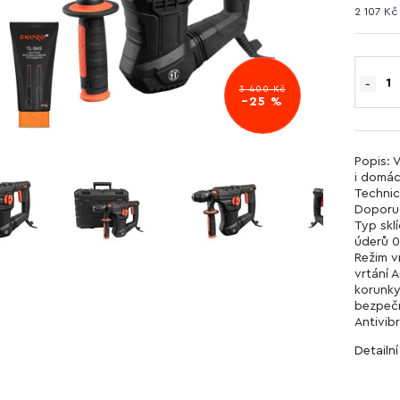
2 107 K
3 400 Kč
–25 %
Popis: V
i domác
Technic
Doporuč
Typ skl
úderů 0
Režim v
vrtání 
korunky
bezpečn
Antivib
Detailn