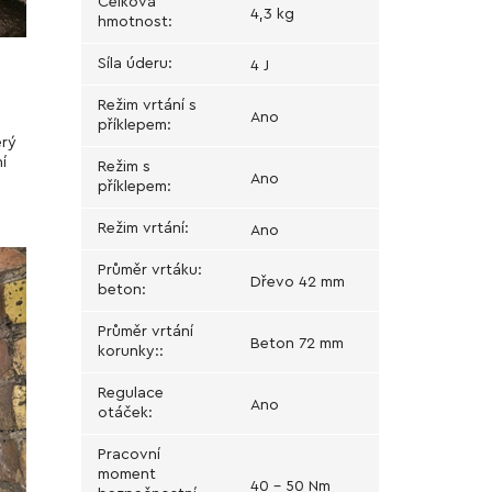
Celková
4,3 kg
hmotnost
:
Síla úderu
:
4 J
Režim vrtání s
Ano
příklepem
:
erý
í
Režim s
Ano
příklepem
:
Režim vrtání
:
Ano
Průměr vrtáku:
Dřevo 42 mm
beton
:
Průměr vrtání
Beton 72 mm
korunky:
:
Regulace
Ano
otáček
:
Pracovní
moment
40 - 50 Nm