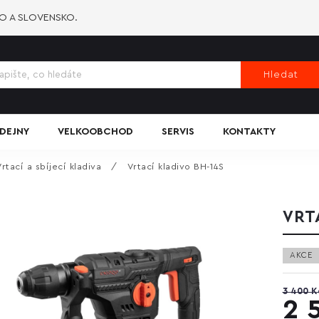
KO A SLOVENSKO.
Hledat
DEJNY
VELKOOBCHOD
SERVIS
KONTAKTY
Vrtací a sbíjecí kladiva
/
Vrtací kladivo BH-14S
VRT
AKCE
3 400 K
2 