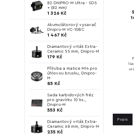
82 DNIPRO-M Ultra - SDS
+ (82 mm)
DS +
Sada vrtáků a sekáčů 6 ks
Sek
1 326 Kč
SDS+ Dnipro-M
14x
Akumulátorový vysavač
Do košíku
Dnipro-M VC-10BC
1 467 Kč
422 Kč bez DPH
511 Kč
Diamantový vrták Extra-
Ceramic 55 mm, Dnipro-M
179 Kč
SDS +
Popis: Sada vrtáků a sekáčů 6 ks
Popi
čený
SDS+ Dnipro-M je nástroj určený pro
14x250
Příruba a matice M14 pro
žití.
profesionální i domácí použití.
určený
úhlovou brusku, Dnipro-
adné
Nabízí spolehlivý výkon a snadné
použit
M
ovládání. Technické parametry:
snad
85 Kč
Množství v...
Sada karbidových fréz
pro gravírku 10 ks.,
Dnipro-M
553 Kč
Popis
Diamantový vrták Extra-
Ceramic 68 mm, Dnipro-M
235 Kč