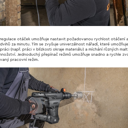
regulace otáček umožňuje nastavit požadovanou rychlost otáčení 
dvihů za minutu. Tím se zvyšuje univerzálnost nářadí, které umožňuj
ráci (např. práci v blízkosti okraje materiálu) a míchání různých malt
nožství. Jednoduchý přepínač režimů umožňuje snadno a rychle zvo
aný pracovní režim.