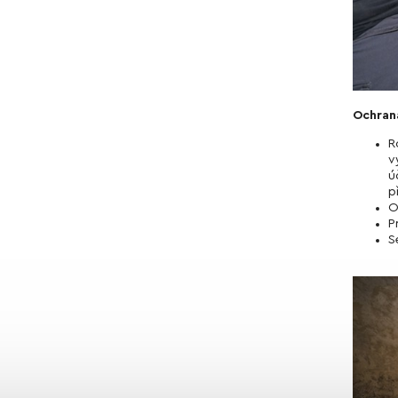
Ochran
R
v
ú
p
O
P
S