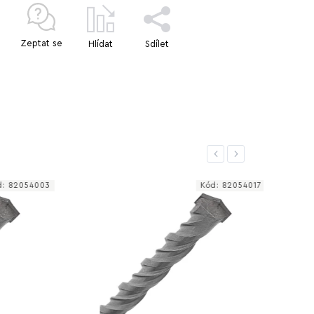
Zeptat se
Hlídat
Sdílet
Previous
Next
2054003
Kód:
82054017