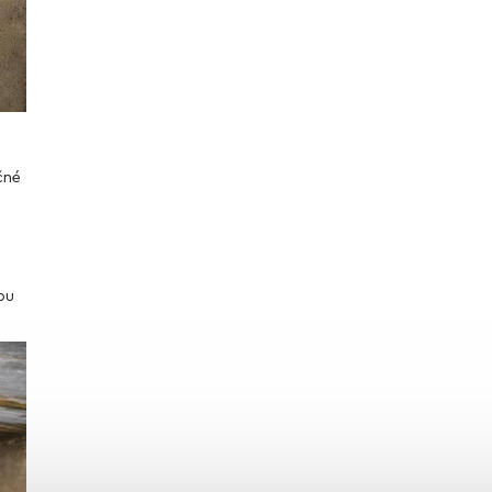
čné
ou