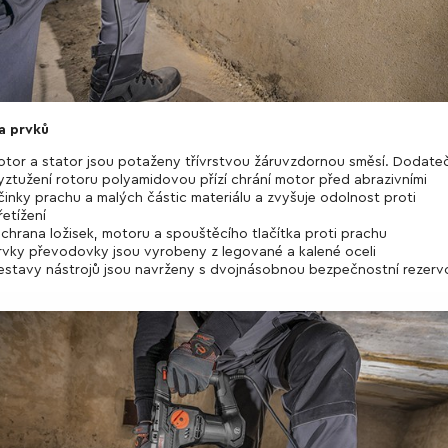
a prvků
otor a stator jsou potaženy třívrstvou žáruvzdornou směsí. Dodate
yztužení rotoru polyamidovou přízí chrání motor před abrazivními
činky prachu a malých částic materiálu a zvyšuje odolnost proti
řetížení
chrana ložisek, motoru a spouštěcího tlačítka proti prachu
rvky převodovky jsou vyrobeny z legované a kalené oceli
estavy nástrojů jsou navrženy s dvojnásobnou bezpečnostní rezerv