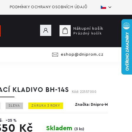
PODMÍNKY OCHRANY OSOBNÍCH ÚDAJŮ
Nákupní košík
Prázdný košík
eshop@dniprom.cz
ACÍ KLADIVO BH-14S
Kód:
22557000
Značka:
Dnipro-M
SLEVA
ZÁRUKA 3 ROKY
č
–25 %
550 Kč
Skladem
(
3 ks
)