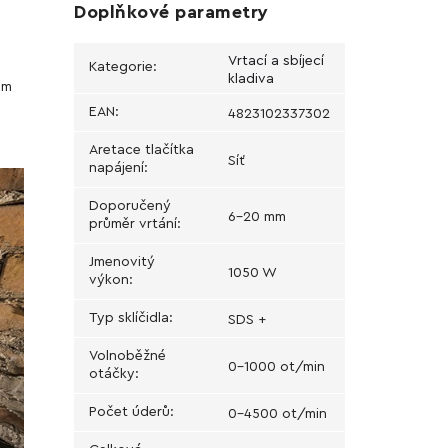
Doplňkové parametry
Vrtací a sbíjecí
Kategorie
:
kladiva
ům
EAN
:
4823102337302
Aretace tlačítka
Síť
napájení
:
Doporučený
6-20 mm
průměr vrtání
:
Jmenovitý
1050 W
výkon
:
Typ sklíčidla
:
SDS +
Volnoběžné
0-1000 ot/min
otáčky
:
Počet úderů
:
0-4500 ot/min