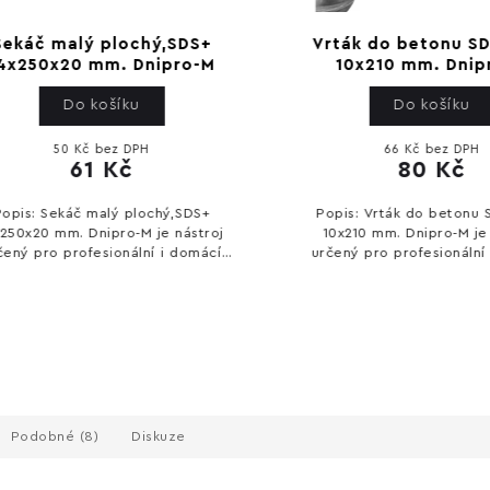
áč malý plochý,SDS+
Vrták do betonu SDS+
250x20 mm. Dnipro-M
10x210 mm. Dnipro
Do košíku
Do košíku
50 Kč bez DPH
66 Kč bez DPH
61 Kč
80 Kč
s: Sekáč malý plochý,SDS+
Popis: Vrták do betonu SDS
x20 mm. Dnipro-M je nástroj
10x210 mm. Dnipro-M je nás
 pro profesionální i domácí
určený pro profesionální i 
í. Nabízí spolehlivý výkon a
použití. Nabízí spolehlivý v
né ovládání. Technické
snadné ovládání. Technické
parametry:...
parametry: Průměr...
Podobné (8)
Diskuze