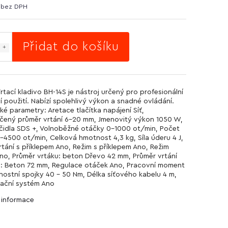
č bez DPH
Přidat do košíku
rtací kladivo BH-14S je nástroj určený pro profesionální
í použití. Nabízí spolehlivý výkon a snadné ovládání.
ké parametry: Aretace tlačítka napájení Síť,
ený průměr vrtání 6-20 mm, Jmenovitý výkon 1050 W,
íčidla SDS +, Volnoběžné otáčky 0-1000 ot/min, Počet
-4500 ot/min, Celková hmotnost 4,3 kg, Síla úderu 4 J,
rtání s příklepem Ano, Režim s příklepem Ano, Režim
Ano, Průměr vrtáku: beton Dřevo 42 mm, Průměr vrtání
: Beton 72 mm, Regulace otáček Ano, Pracovní moment
ostní spojky 40 - 50 Nm, Délka síťového kabelu 4 m,
rační systém Ano
í informace