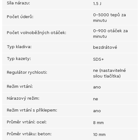
Síla nárazu
:
1.5 J
0-5000 tepů za
Počet úderů
:
minutu
0-900 otáček za
Počet volnoběžných otáček
:
minutu
Typ kladiva
:
bezdrátové
Typ kazety
:
SDS+
ne (nastavitelné
Regulátor rychlosti
:
silou tlačítka)
Režim vrtání
:
ano
Nárazový režim
:
ne
Režim vrtání s příklepem
:
ano
Průměr vrtání: ocel
:
8 mm
Průměr vrtáku: beton
:
10 mm