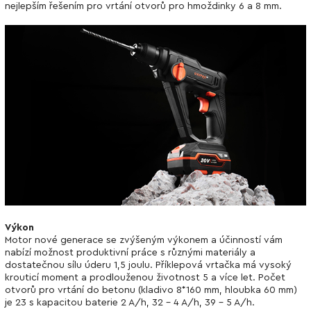
nejlepším řešením pro vrtání otvorů pro hmoždinky 6 a 8 mm.
Výkon
Motor nové generace se zvýšeným výkonem a účinností vám
nabízí možnost produktivní práce s různými materiály a
dostatečnou sílu úderu 1,5 joulu. Příklepová vrtačka má vysoký
krouticí moment a prodlouženou životnost 5 a více let. Počet
otvorů pro vrtání do betonu (kladivo 8*160 mm, hloubka 60 mm)
je 23 s kapacitou baterie 2 A/h, 32 - 4 A/h, 39 - 5 A/h.