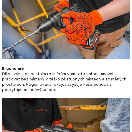
Ergonomie
Díky svým kompaktním rozměrům vám toto nářadí umožní
pracovat bez námahy v těžko přístupných místech a stísněných
prostorech. Pogumovaná rukojeť zvyšuje vaše pohodlí a
poskytuje bezpečný úchop.