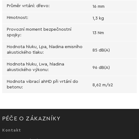
Průměr vrtání: dřevo
:
16 mm
Hmotnost
:
1,3 kg
Provozní moment bezpečnostní
13 Nm
spojky
:
Hodnota hluku, Lpa, hladina emisního
85 dB(A)
akustického tlaku
:
Hodnota hluku, Lwa, hladina
96 dB(A)
akustického výkonu
:
Hodnota vibrací ahHD při vrtání do
8,62 m/s2
betonu
:
PÉČE O ZÁKAZNÍKY
Kontakt