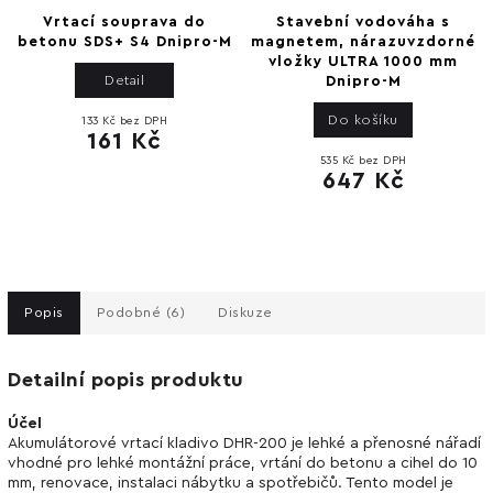
Vrtací souprava do
Stavební vodováha s
betonu SDS+ S4 Dnipro-M
magnetem, nárazuvzdorné
vložky ULTRA 1000 mm
Detail
Dnipro-M
Do košíku
133 Kč bez DPH
161 Kč
535 Kč bez DPH
647 Kč
Popis
Podobné (6)
Diskuze
Detailní popis produktu
Účel
Akumulátorové vrtací kladivo DHR-200 je lehké a přenosné nářadí
vhodné pro lehké montážní práce, vrtání do betonu a cihel do 10
mm, renovace, instalaci nábytku a spotřebičů. Tento model je