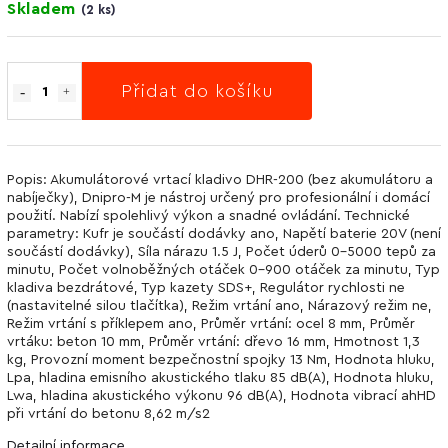
Skladem
(
2 ks
)
Přidat do košíku
Popis: Akumulátorové vrtací kladivo DHR-200 (bez akumulátoru a
nabíječky), Dnipro-M je nástroj určený pro profesionální i domácí
použití. Nabízí spolehlivý výkon a snadné ovládání. Technické
parametry: Kufr je součástí dodávky ano, Napětí baterie 20V (není
součástí dodávky), Síla nárazu 1.5 J, Počet úderů 0-5000 tepů za
minutu, Počet volnoběžných otáček 0-900 otáček za minutu, Typ
kladiva bezdrátové, Typ kazety SDS+, Regulátor rychlosti ne
(nastavitelné silou tlačítka), Režim vrtání ano, Nárazový režim ne,
Režim vrtání s příklepem ano, Průměr vrtání: ocel 8 mm, Průměr
vrtáku: beton 10 mm, Průměr vrtání: dřevo 16 mm, Hmotnost 1,3
kg, Provozní moment bezpečnostní spojky 13 Nm, Hodnota hluku,
Lpa, hladina emisního akustického tlaku 85 dB(A), Hodnota hluku,
Lwa, hladina akustického výkonu 96 dB(A), Hodnota vibrací ahHD
při vrtání do betonu 8,62 m/s2
Detailní informace