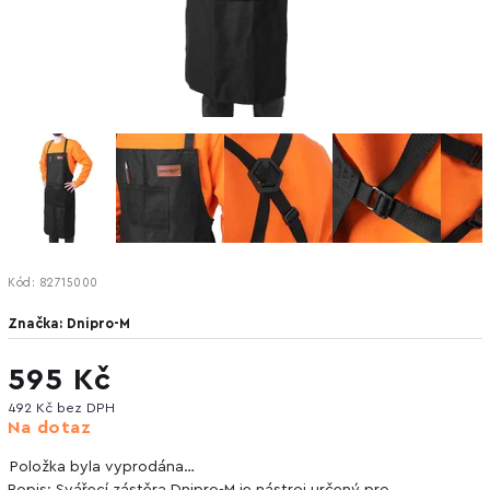
Kód:
82715000
Značka:
Dnipro-M
595 Kč
492 Kč bez DPH
Na dotaz
Položka byla vyprodána…
Popis: Svářecí zástěra Dnipro-M je nástroj určený pro