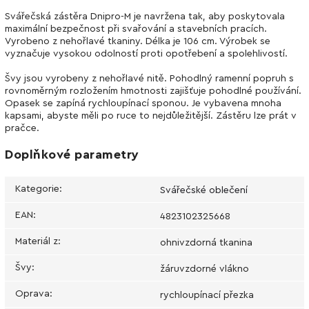
Svářečská zástěra Dnipro-M je navržena tak, aby poskytovala
maximální bezpečnost při svařování a stavebních pracích.
Vyrobeno z nehořlavé tkaniny. Délka je 106 cm. Výrobek se
vyznačuje vysokou odolností proti opotřebení a spolehlivostí.
Švy jsou vyrobeny z nehořlavé nitě. Pohodlný ramenní popruh s
rovnoměrným rozložením hmotnosti zajišťuje pohodlné používání.
Opasek se zapíná rychloupínací sponou. Je vybavena mnoha
kapsami, abyste měli po ruce to nejdůležitější. Zástěru lze prát v
pračce.
Doplňkové parametry
Kategorie
:
Svářečské oblečení
EAN
:
4823102325668
Materiál z
:
ohnivzdorná tkanina
Švy
:
žáruvzdorné vlákno
Oprava
:
rychloupínací přezka