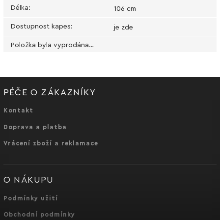
Délka
:
106 cm
Dostupnost kapes
:
je zde
Položka byla vyprodána…
PÉČE O ZÁKAZNÍKY
Kontakt
Doprava a platba
Vrácení zboží a reklamace
O NÁKUPU
Podmínky užití
Obchodní podmínky