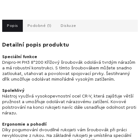
Popis
Podobné (1)
Diskuze
Detailní popis produktu
Speciální funkce
Dnipro-M PH3 8*200 Křížový šroubovák odolává tvrdým nárazům
a má robustní konstrukci. S tímto šroubovákem můžete snadno
zatloukat, utahovat a povolovat spojovací prvky. Šestihranný
dřík umožňuje odolávat mimořádně vysokým zatížením.
Spolehlivý
Nástroj využívá vysokopevnostní ocel CR-V, která zajišťuje větší
pružnost a umožňuje odolávat nárazovému zatížení. Kovové
polstrování na konci rukojeti navíc dále usnadňuje odolnost proti
nárazu.
Ergonomie a pohodlí
Díky pogumování dvoudílné rukojeti vám šroubovák při práci
nevyklouzne z rukou. Na základně rukojeti je umístěna speciální