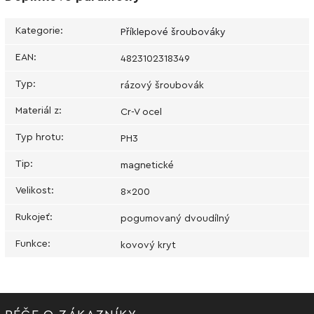
Kategorie
:
Příklepové šroubováky
EAN
:
4823102318349
Typ
:
rázový šroubovák
Materiál z
:
Cr-V ocel
Typ hrotu
:
PH3
Tip
:
magnetické
Velikost
:
8x200
Rukojeť
:
pogumovaný dvoudílný
Funkce
:
kovový kryt