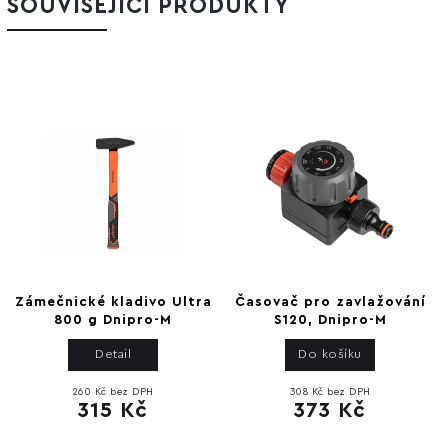
SOUVISEJÍCÍ PRODUKTY
Zámečnické kladivo Ultra
Časovač pro zavlažování
800 g Dnipro-M
S120, Dnipro-M
Detail
Do košíku
260 Kč bez DPH
308 Kč bez DPH
315 Kč
373 Kč