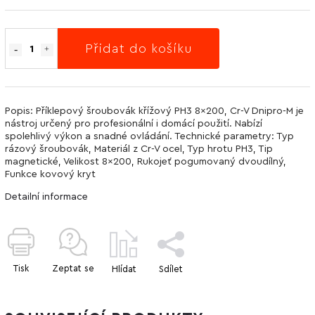
Přidat do košíku
Popis: Příklepový šroubovák křížový PH3 8x200, Cr-V Dnipro-M je
nástroj určený pro profesionální i domácí použití. Nabízí
spolehlivý výkon a snadné ovládání. Technické parametry: Typ
rázový šroubovák, Materiál z Cr-V ocel, Typ hrotu PH3, Tip
magnetické, Velikost 8x200, Rukojeť pogumovaný dvoudílný,
Funkce kovový kryt
Detailní informace
Tisk
Zeptat se
Hlídat
Sdílet