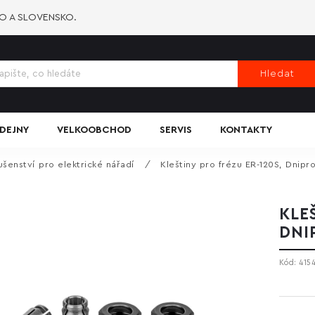
KO A SLOVENSKO.
Hledat
DEJNY
VELKOOBCHOD
SERVIS
KONTAKTY
ušenství pro elektrické nářadí
/
Kleštiny pro frézu ER-120S, Dnipr
KLE
DNI
Kód:
415