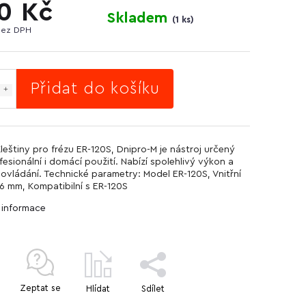
0 Kč
Skladem
(
1 ks
)
bez DPH
Přidat do košíku
Kleštiny pro frézu ER-120S, Dnipro-M je nástroj určený
fesionální i domácí použití. Nabízí spolehlivý výkon a
ovládání. Technické parametry: Model ER-120S, Vnitřní
6 mm, Kompatibilní s ER-120S
í informace
Zeptat se
Hlídat
Sdílet