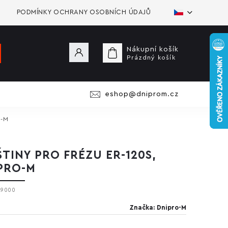
PODMÍNKY OCHRANY OSOBNÍCH ÚDAJŮ
Nákupní košík
Prázdný košík
eshop@dniprom.cz
o-M
ŠTINY PRO FRÉZU ER-120S,
PRO-M
49000
Značka:
Dnipro-M