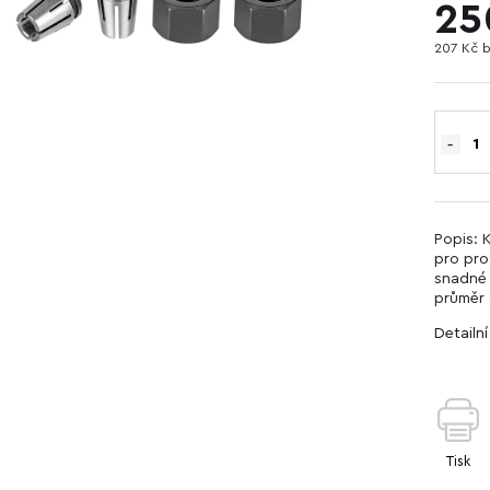
25
207 Kč 
Popis: 
pro pro
snadné 
průměr 
Detailn
Tisk