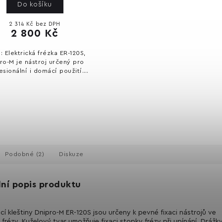
Do košíku
2 314 Kč bez DPH
2 800 Kč
: Elektrická frézka ER-120S,
ro-M je nástroj určený pro
esionální i domácí použití.
í spolehlivý výkon a snadné
etry: Kufr
je...
Podobné (2)
Diskuze
lní popis produktu
cí kleštiny Dnipro-M ER-120S jsou určeny k pevné fixaci nástrojů ve
 frézy. Kuželový tvar umožňuje fixaci stopky frézy při upínání. Drážk