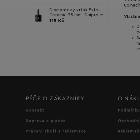
upínací
Diamantový vrták Extra-
Ceramic 35 mm, Dnipro-M
Vlastno
115 Kč
D
d
S
m
s
PÉČE O ZÁKAZNÍKY
O NÁK
Kontakt
Podmínky
Doprava a platba
Obchodní
Vrácení zboží a reklamace
Reklamač