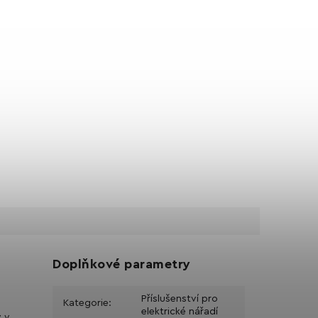
Doplňkové parametry
Příslušenství pro
Kategorie
:
elektrické nářadí
y v