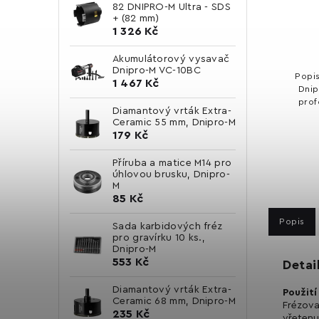
82 DNIPRO-M Ultra - SDS
+ (82 mm)
1 326 Kč
Akumulátorový vysavač
Dnipro-M VC-10BC
Popis
1 467 Kč
Dnip
prof
Diamantový vrták Extra-
Nabíz
Ceramic 55 mm, Dnipro-M
ovládání. Technické param
179 Kč
Příruba a matice M14 pro
úhlovou brusku, Dnipro-
M
85 Kč
Popis
Sada karbidových fréz
pro gravírku 10 ks.,
Dnipro-M
553 Kč
Detai
Diamantový vrták Extra-
Použití
Ceramic 68 mm, Dnipro-M
Frézova
235 Kč
vřetenu