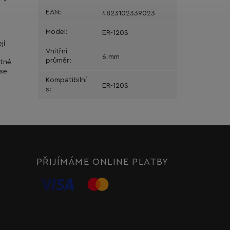
EAN
:
4823102339023
Model
:
ER-120S
jí
Vnitřní
6 mm
průměr
:
stné
 se
Kompatibilní
ER-120S
s
:
PŘIJÍMÁME ONLINE PLATBY