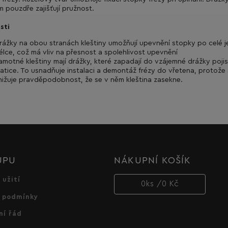
m pouzdře zajišťují pružnost.
sti
rážky na obou stranách kleštiny umožňují upevnění stopky po celé je
élce, což má vliv na přesnost a spolehlivost upevnění
amotné kleštiny mají drážky, které zapadají do vzájemné drážky poji
atice. To usnadňuje instalaci a demontáž frézy do vřetena, protože
nižuje pravděpodobnost, že se v něm kleština zasekne.
UPU
NÁKUPNÍ KOŠÍK
 užití
0
ks /
0 Kč
 podmínky
ní řád