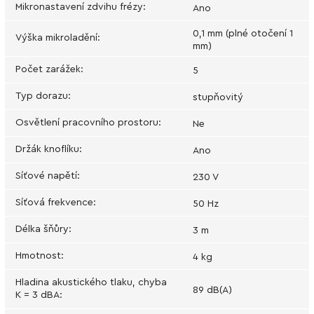
Mikronastavení zdvihu frézy
:
Ano
0,1 mm (plné otočení 1
Výška mikroladění
:
mm)
Počet zarážek
:
5
Typ dorazu
:
stupňovitý
Osvětlení pracovního prostoru
:
Ne
Držák knoflíku
:
Ano
Síťové napětí
:
230 V
Síťová frekvence
:
50 Hz
Délka šňůry
:
3 m
Hmotnost
:
4 kg
Hladina akustického tlaku, chyba
89 dB(A)
K = 3 dBA
: