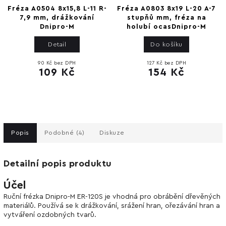
Fréza A0504 8x15,8 L-11 R-
Fréza A0803 8x19 L-20 A-7
7,9 mm, drážkování
stupňů mm, fréza na
Dnipro-M
holubí ocasDnipro-M
Detail
Do košíku
90 Kč bez DPH
127 Kč bez DPH
109 Kč
154 Kč
Popis
Podobné (4)
Diskuze
Detailní popis produktu
Účel
Ruční frézka Dnipro-M ER-120S je vhodná pro obrábění dřevěných
materiálů. Používá se k drážkování, srážení hran, ořezávání hran a
vytváření ozdobných tvarů.