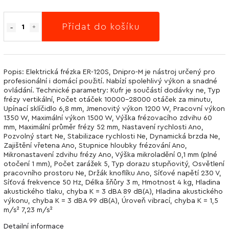
Přidat do košíku
Popis: Elektrická frézka ER-120S, Dnipro-M je nástroj určený pro
profesionální i domácí použití. Nabízí spolehlivý výkon a snadné
ovládání. Technické parametry: Kufr je součástí dodávky ne, Typ
frézy vertikální, Počet otáček 10000-28000 otáček za minutu,
Upínací sklíčidlo 6,8 mm, Jmenovitý výkon 1200 W, Pracovní výkon
1350 W, Maximální výkon 1500 W, Výška frézovacího zdvihu 60
mm, Maximální průměr frézy 52 mm, Nastavení rychlosti Ano,
Pozvolný start Ne, Stabilizace rychlosti Ne, Dynamická brzda Ne,
Zajištění vřetena Ano, Stupnice hloubky frézování Ano,
Mikronastavení zdvihu frézy Ano, Výška mikroladění 0,1 mm (plné
otočení 1 mm), Počet zarážek 5, Typ dorazu stupňovitý, Osvětlení
pracovního prostoru Ne, Držák knoflíku Ano, Síťové napětí 230 V,
Síťová frekvence 50 Hz, Délka šňůry 3 m, Hmotnost 4 kg, Hladina
akustického tlaku, chyba K = 3 dBA 89 dB(A), Hladina akustického
výkonu, chyba K = 3 dBA 99 dB(A), Úroveň vibrací, chyba K = 1,5
m/s² 7,23 m/s²
Detailní informace