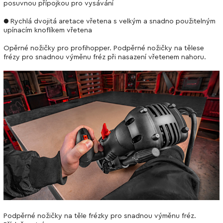
posuvnou přípojkou pro vysávání
● Rychlá dvojitá aretace vřetena s velkým a snadno použitelným
upínacím knoflíkem vřetena
Opěrné nožičky pro profihopper. Podpěrné nožičky na tělese
frézy pro snadnou výměnu fréz při nasazení vřetenem nahoru.
Podpěrné nožičky na těle frézky pro snadnou výměnu fréz.