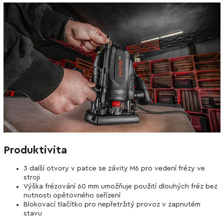
Produktivita
3 další otvory v patce se závity M6 pro vedení frézy ve
stroji
Výška frézování 60 mm umožňuje použití dlouhých fréz bez
nutnosti opětovného seřízení
Blokovací tlačítko pro nepřetržitý provoz v zapnutém
stavu