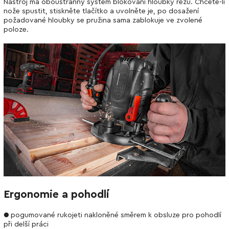
Nástroj má oboustranný systém blokování hloubky řezu. Chcete-li
nože spustit, stiskněte tlačítko a uvolněte je, po dosažení
požadované hloubky se pružina sama zablokuje ve zvolené
poloze.
Ergonomie a pohodlí
● pogumované rukojeti nakloněné směrem k obsluze pro pohodlí
při delší práci