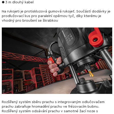
● 3 m dlouhý kabel
Na rukojeti je protiskluzová gumová rukojeť. Součástí dodávky je
prodlužovací kus pro paralelní opěrnou tyč, díky kterému je
vhodný pro broušení se škrabkou
Rozšířený systém sběru prachu s integrovaným odlučovačem
prachu zabraňuje hromadění prachu ve frézovacím bubnu.
Rozšířený systém odsávání prachu v samotné žací noze s