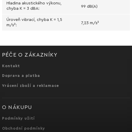
Hladina akustického výkonu,
99 dB(A)
chyba K = 3 dBA
:
Úroveň vibrací, chyba K = 1,5
7,23 m/s²
m/s²
:
PÉČE O ZÁKAZNÍKY
Kontakt
Doprava a platba
Vrácení zboží a reklamace
O NÁKUPU
Podmínky užití
Obchodní podmínky