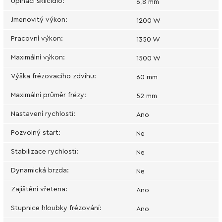
Upínací sklíčidlo
:
6,8 mm
Jmenovitý výkon
:
1200 W
Pracovní výkon
:
1350 W
Maximální výkon
:
1500 W
Výška frézovacího zdvihu
:
60 mm
Maximální průměr frézy
:
52 mm
Nastavení rychlosti
:
Ano
Pozvolný start
:
Ne
Stabilizace rychlosti
:
Ne
Dynamická brzda
:
Ne
Zajištění vřetena
:
Ano
Stupnice hloubky frézování
:
Ano