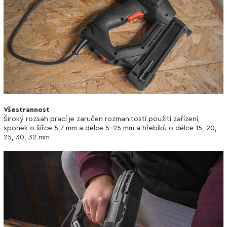
Všestrannost
Široký rozsah prací je zaručen rozmanitostí použití zařízení,
sponek o šířce 5,7 mm a délce 5-25 mm a hřebíků o délce 15, 20,
25, 30, 32 mm