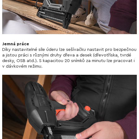
Jemná práce
Díky nastavitelné síle úderu lze sešívačku nastavit pro bezpečnou
a jistou práci s různými druhy dřeva a desek (dřevotříska, tvrdé
desky, OSB atd.). S kapacitou 20 snímků za minutu lze pracovat i
v dávkovém režimu.