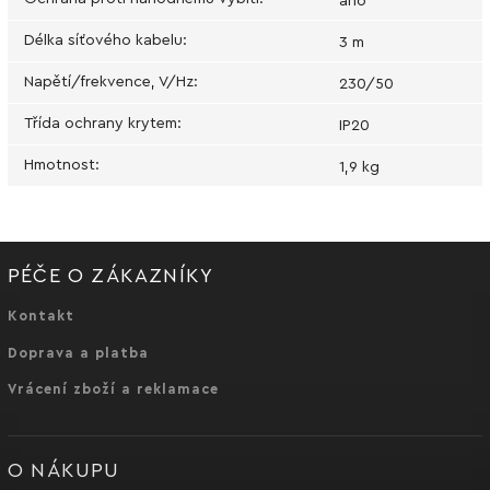
ano
Délka síťového kabelu
:
3 m
Napětí/frekvence, V/Hz
:
230/50
Třída ochrany krytem
:
IP20
Hmotnost
:
1,9 kg
PÉČE O ZÁKAZNÍKY
Kontakt
Doprava a platba
Vrácení zboží a reklamace
O NÁKUPU