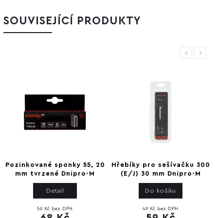
SOUVISEJÍCÍ PRODUKTY
Previous
Next
Pozinkované sponky 55, 20
Hřebíky pro sešívačku 300
mm tvrzené Dnipro-M
(E/J) 30 mm Dnipro-M
Detail
Do košíku
56 Kč bez DPH
49 Kč bez DPH
68 Kč
59 Kč