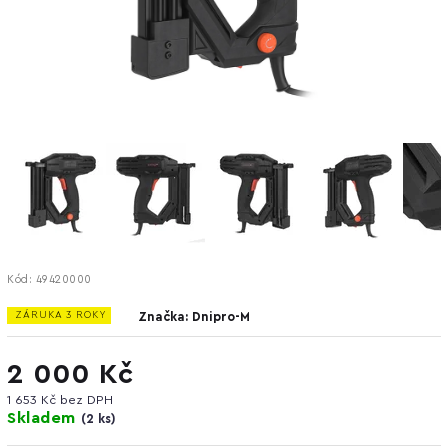
Kód:
49420000
ZÁRUKA 3 ROKY
Značka:
Dnipro-M
2 000 Kč
1 653 Kč bez DPH
Skladem
(
2 ks
)