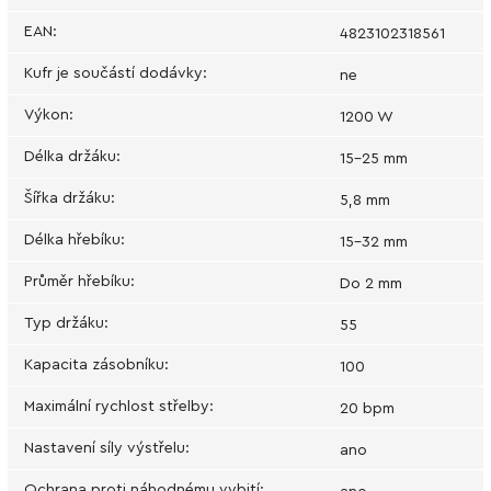
EAN
:
4823102318561
Kufr je součástí dodávky
:
ne
Výkon
:
1200 W
Délka držáku
:
15-25 mm
Šířka držáku
:
5,8 mm
Délka hřebíku
:
15-32 mm
Průměr hřebíku
:
Do 2 mm
Typ držáku
:
55
Kapacita zásobníku
:
100
Maximální rychlost střelby
:
20 bpm
Nastavení síly výstřelu
:
ano
Ochrana proti náhodnému vybití
: