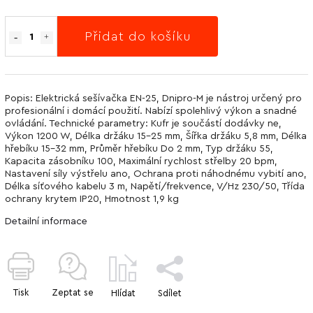
Přidat do košíku
Popis: Elektrická sešívačka EN-25, Dnipro-M je nástroj určený pro
profesionální i domácí použití. Nabízí spolehlivý výkon a snadné
ovládání. Technické parametry: Kufr je součástí dodávky ne,
Výkon 1200 W, Délka držáku 15-25 mm, Šířka držáku 5,8 mm, Délka
hřebíku 15-32 mm, Průměr hřebíku Do 2 mm, Typ držáku 55,
Kapacita zásobníku 100, Maximální rychlost střelby 20 bpm,
Nastavení síly výstřelu ano, Ochrana proti náhodnému vybití ano,
Délka síťového kabelu 3 m, Napětí/frekvence, V/Hz 230/50, Třída
ochrany krytem IP20, Hmotnost 1,9 kg
Detailní informace
Tisk
Zeptat se
Hlídat
Sdílet