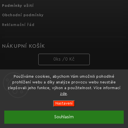
Podmínky užití
Obchodní podmínky
Reklamační řád
NÁKUPNÍ KOŠÍK
0
ks /
0 Kč
Používáme cookies, abychom Vám umožnili pohodlné
PŘIJÍMÁME ONLINE PLATBY
prohlížení webu a díky analýze provozu webu neustále
zlepšovali jeho funkce, výkon a použitelnost. Více informací
zde
.
Nastavení
Copyright 2026
Dnipro-M cz
. Všechna práva vyhrazena.
Souhlasím
Oficiální e-shop značky nářadí Dnipro-M pro Česko a
Vytvořil
Shoptet
| Design
Shoptak.cz.
Slovensko.