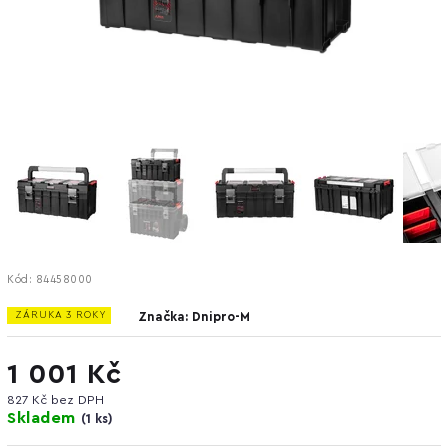
Kód:
84458000
ZÁRUKA 3 ROKY
Značka:
Dnipro-M
1 001 Kč
827 Kč bez DPH
Skladem
(
1 ks
)