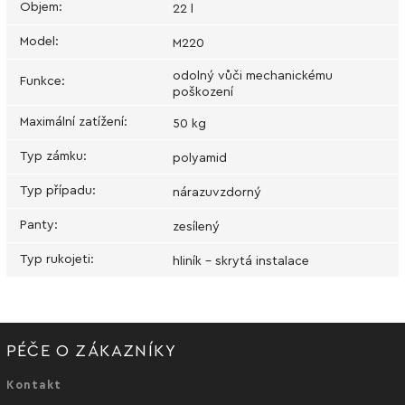
Objem
:
22 l
Model
:
M220
odolný vůči mechanickému
Funkce
:
poškození
Maximální zatížení
:
50 kg
Typ zámku
:
polyamid
Typ případu
:
nárazuvzdorný
Panty
:
zesílený
Typ rukojeti
:
hliník - skrytá instalace
PÉČE O ZÁKAZNÍKY
Kontakt