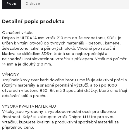
Popis
Diskuze
Detailní popis produktu
Označení vrtáku
Dnipro-M ULTRA 14 mm vrták 210 mm do železobetonu, SDS+ je
určen k vrtání otvorů do tvrdých materiálů - betonu, kamene,
železobetonu, cihel a pěnových bloků. Vhodné pro rotační
kladiva se sklíčidlem SDS+. Jedná se o nejbezpečnější a
nejsnadněji instalovatelnou vrtačku s příklepem. Vrták má průměr
14 mm a je dlouhý 210 mm.
VÝHODY
Trojúhelníkový tvar karbidového hrotu umožňuje efektivní práci s
různými materiály a snadné pronikání výztuží, a to i po 1000
otvorech v betonu B50. Bit má 3 speciální drážky, které umožňují
odsávání kalů a prachu.
VYSOKÁ KVALITA MATERIÁLU
Vrtáky jsou vyrobeny z vysokopevnostní oceli pro dlouhou
životnost. Když si zakoupíte vrták Dnipro-M Ultra pro svou
vrtačku, kupujete kvalitní a produktivní spotřební materiál za
přijatelnou cenu.