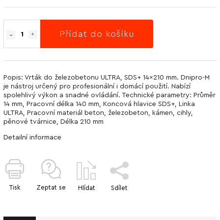
Přidat do košíku
Popis: Vrták do železobetonu ULTRA, SDS+ 14x210 mm. Dnipro-M
je nástroj určený pro profesionální i domácí použití. Nabízí
spolehlivý výkon a snadné ovládání. Technické parametry: Průměr
14 mm, Pracovní délka 140 mm, Koncová hlavice SDS+, Linka
ULTRA, Pracovní materiál beton, železobeton, kámen, cihly,
pěnové tvárnice, Délka 210 mm
Detailní informace
Tisk
Zeptat se
Hlídat
Sdílet