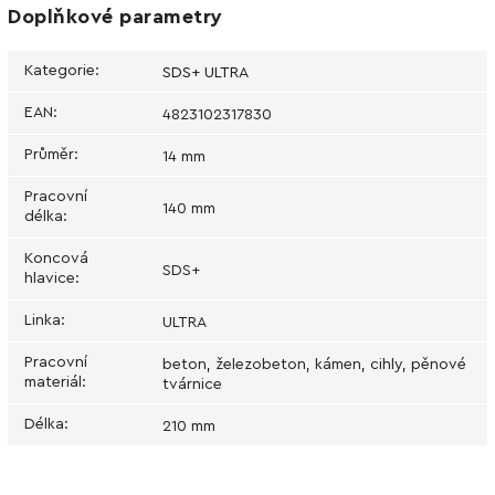
Doplňkové parametry
Kategorie
:
SDS+ ULTRA
EAN
:
4823102317830
Průměr
:
14 mm
Pracovní
140 mm
délka
:
Koncová
SDS+
hlavice
:
Linka
:
ULTRA
Pracovní
beton, železobeton, kámen, cihly, pěnové
materiál
:
tvárnice
Délka
:
210 mm