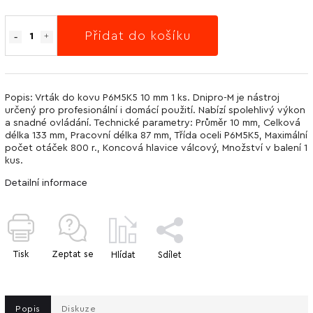
Přidat do košíku
Popis: Vrták do kovu P6M5K5 10 mm 1 ks. Dnipro-M je nástroj
určený pro profesionální i domácí použití. Nabízí spolehlivý výkon
a snadné ovládání. Technické parametry: Průměr 10 mm, Celková
délka 133 mm, Pracovní délka 87 mm, Třída oceli P6M5K5, Maximální
počet otáček 800 r., Koncová hlavice válcový, Množství v balení 1
kus.
Detailní informace
Tisk
Zeptat se
Hlídat
Sdílet
Popis
Diskuze