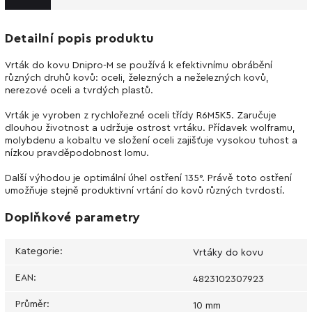
Detailní popis produktu
Vrták do kovu Dnipro-M se používá k efektivnímu obrábění
různých druhů kovů: oceli, železných a neželezných kovů,
nerezové oceli a tvrdých plastů.
Vrták je vyroben z rychlořezné oceli třídy R6М5K5. Zaručuje
dlouhou životnost a udržuje ostrost vrtáku. Přídavek wolframu,
molybdenu a kobaltu ve složení oceli zajišťuje vysokou tuhost a
nízkou pravděpodobnost lomu.
Další výhodou je optimální úhel ostření 135°. Právě toto ostření
umožňuje stejně produktivní vrtání do kovů různých tvrdostí.
Doplňkové parametry
Kategorie
:
Vrtáky do kovu
EAN
:
4823102307923
Průměr
:
10 mm