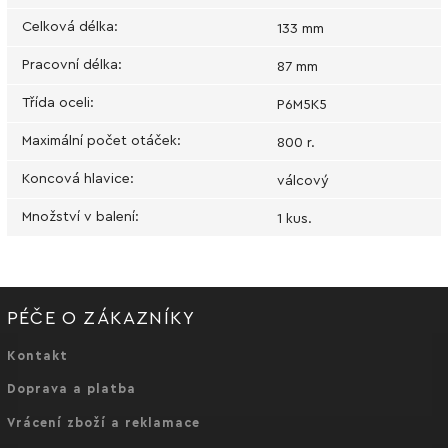
Celková délka
:
133 mm
Pracovní délka
:
87 mm
Třída oceli
:
P6M5K5
Maximální počet otáček
:
800 r.
Koncová hlavice
:
válcový
Množství v balení
:
1 kus.
PÉČE O ZÁKAZNÍKY
Kontakt
Doprava a platba
Vrácení zboží a reklamace