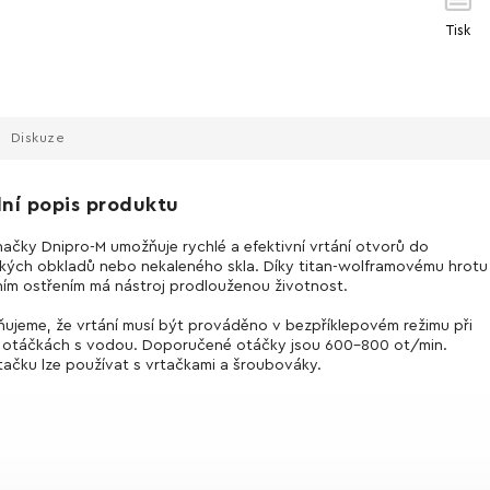
Tisk
Diskuze
lní popis produktu
načky Dnipro-M umožňuje rychlé a efektivní vrtání otvorů do
kých obkladů nebo nekaleného skla. Díky titan-wolframovému hrotu
ním ostřením má nástroj prodlouženou životnost.
ujeme, že vrtání musí být prováděno v bezpříklepovém režimu při
 otáčkách s vodou. Doporučené otáčky jsou 600-800 ot/min.
tačku lze používat s vrtačkami a šroubováky.