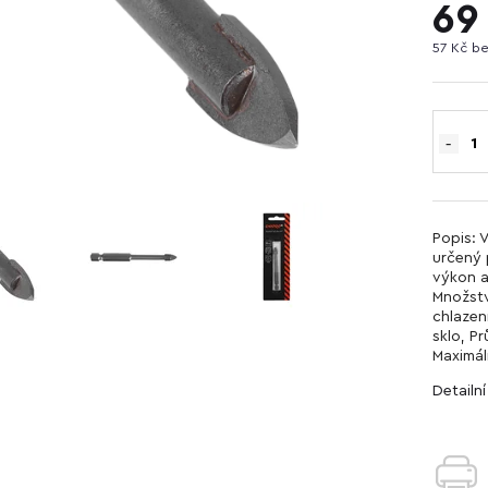
69
57 Kč b
Popis: 
určený p
výkon a
Množstv
chlazen
sklo, P
Maximál
Detailn