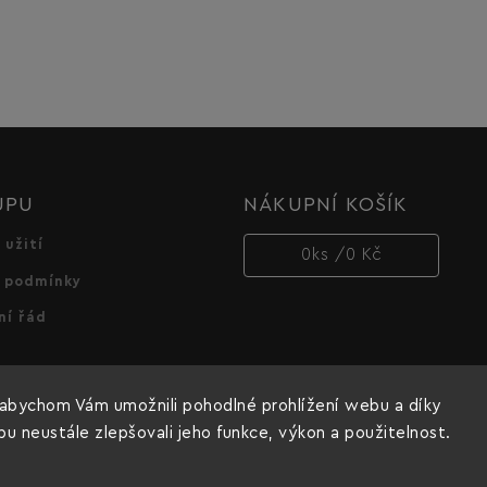
UPU
NÁKUPNÍ KOŠÍK
 užití
0
ks /
0 Kč
 podmínky
ní řád
abychom Vám umožnili pohodlné prohlížení webu a díky
 neustále zlepšovali jeho funkce, výkon a použitelnost.
Copyright 2026
Dnipro-M cz
. Všechna práva vyhrazena.
Vytvořil
Shoptet
| Design
Shoptak.cz.