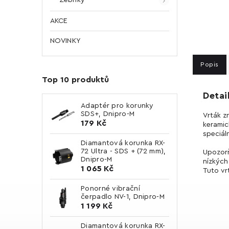
AKCE
NOVINKY
Popis
Top 10 produktů
Detai
Adaptér pro korunky
SDS+, Dnipro-M
Vrták z
179 Kč
keramic
speciál
Diamantová korunka RX-
72 Ultra - SDS + (72 mm),
Upozorň
Dnipro-M
nízkých
1 065 Kč
Tuto vr
Ponorné vibrační
čerpadlo NV-1, Dnipro-M
1 199 Kč
Diamantová korunka RX-