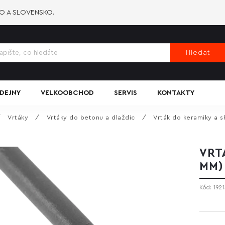
KO A SLOVENSKO.
Hledat
DEJNY
VELKOOBCHOD
SERVIS
KONTAKTY
/
Vrtáky
/
Vrtáky do betonu a dlaždic
/
Vrták do keramiky a s
VRT
MM)
Kód:
192