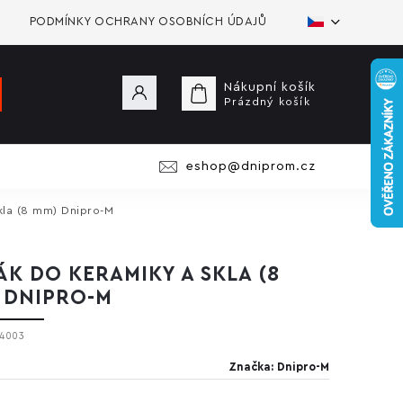
PODMÍNKY OCHRANY OSOBNÍCH ÚDAJŮ
Nákupní košík
Prázdný košík
eshop@dniprom.cz
kla (8 mm) Dnipro-M
ÁK DO KERAMIKY A SKLA (8
 DNIPRO-M
14003
Značka:
Dnipro-M