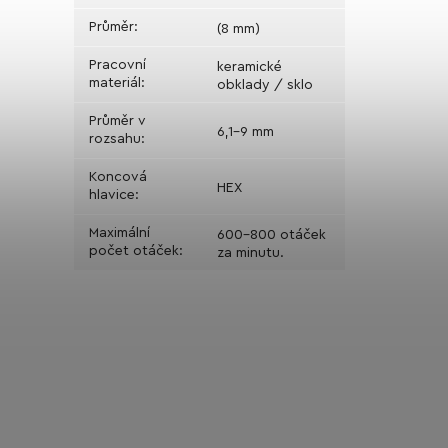
Průměr
:
(8 mm)
Pracovní
keramické
materiál
:
obklady / sklo
Průměr v
6,1-9 mm
rozsahu
:
Koncová
HEX
hlavice
:
Maximální
600-800 otáček
počet otáček
:
za minutu.