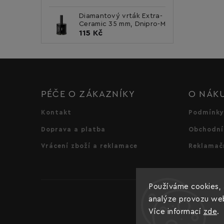
Diamantový vrták Extra-
Ceramic 35 mm, Dnipro-M
115 Kč
PÉČE O ZÁKAZNÍKY
O NÁK
Kontakt
Podmínky
Doprava a platba
Obchodní
Vrácení zboží a reklamace
Reklamač
Používáme cookies, 
analýze provozu webu
Více informací
zde
.