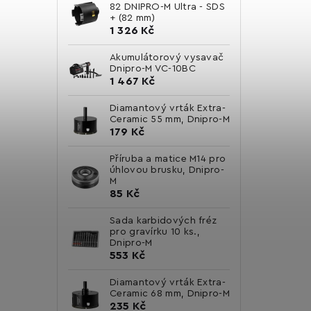
82 DNIPRO-M Ultra - SDS
+ (82 mm)
1 326 Kč
Akumulátorový vysavač
Dnipro-M VC-10BC
1 467 Kč
Diamantový vrták Extra-
Ceramic 55 mm, Dnipro-M
179 Kč
Příruba a matice M14 pro
úhlovou brusku, Dnipro-
M
85 Kč
Sada karbidových fréz
pro gravírku 10 ks.,
Dnipro-M
553 Kč
Diamantový vrták Extra-
Ceramic 68 mm, Dnipro-M
235 Kč