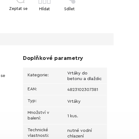
Zeptat se
Hlídat
Sdílet
Doplňkové parametry
Vrtáky do
Kategorie
:
 se
betonu a dlaždic
EAN
:
4823102307381
Typ
:
Vrtáky
Množství v
1 kus.
balení
:
Technické
nutné vodní
vlastnosti
:
chlazení