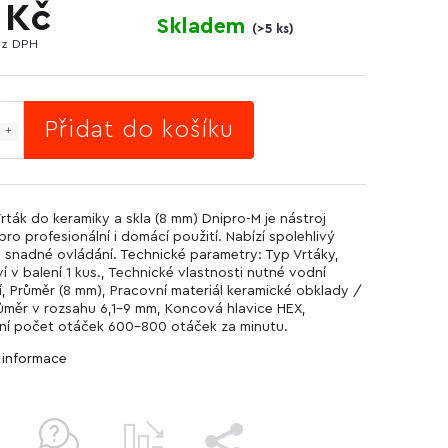
 Kč
Skladem
(
>5 ks
)
ez DPH
Přidat do košíku
Vrták do keramiky a skla (8 mm) Dnipro-M je nástroj
ro profesionální i domácí použití. Nabízí spolehlivý
 snadné ovládání. Technické parametry: Typ Vrtáky,
í v balení 1 kus., Technické vlastnosti nutné vodní
í, Průměr (8 mm), Pracovní materiál keramické obklady /
růměr v rozsahu 6,1-9 mm, Koncová hlavice HEX,
ní počet otáček 600-800 otáček za minutu.
í informace