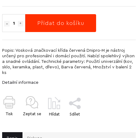
Přidat do košíku
Popis: Vosková značkovací křída červená Dnipro-M je nástroj
určený pro profesionální i domácí použití. Nabízí spolehlivý výkon
a snadné ovládání. Technické parametry: Použití univerzální (kov,
sklo, keramika, plast, dřevo), Barva červená, Množství v balení 2
ks
Detailní informace
Tisk
Zeptat se
Hlídat
Sdílet
Popis
Diskuze