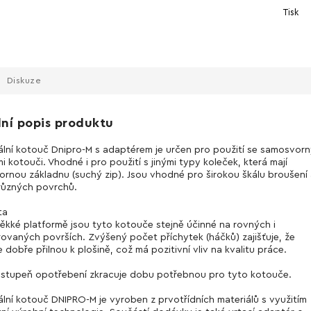
Tisk
Diskuze
lní popis produktu
ální kotouč Dnipro-M s adaptérem je určen pro použití se samosvor
i kotouči. Vhodné i pro použití s jinými typy koleček, která mají
rnou základnu (suchý zip). Jsou vhodné pro širokou škálu broušení
 různých povrchů.
ta
měkké platformě jsou tyto kotouče stejně účinné na rovných i
rovaných površích. Zvýšený počet příchytek (háčků) zajišťuje, že
 dobře přilnou k plošině, což má pozitivní vliv na kvalitu práce.
stupeň opotřebení zkracuje dobu potřebnou pro tyto kotouče.
ální kotouč DNIPRO-M je vyroben z prvotřídních materiálů s využitím