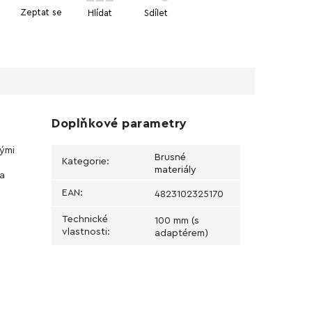
Zeptat se
Hlídat
Sdílet
Doplňkové parametry
nými
Brusné
Kategorie
:
materiály
 a
EAN
:
4823102325170
Technické
100 mm (s
vlastnosti
:
adaptérem)