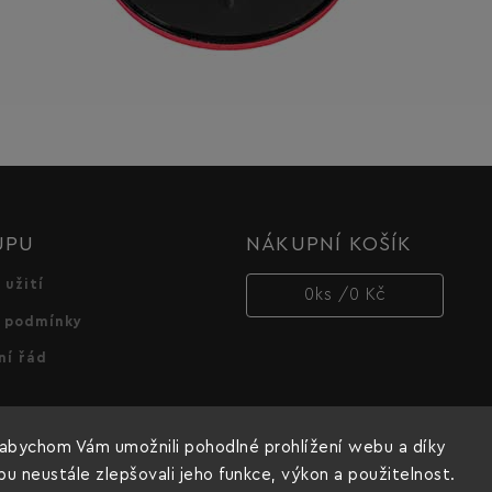
UPU
NÁKUPNÍ KOŠÍK
 užití
0
ks /
0 Kč
 podmínky
ní řád
abychom Vám umožnili pohodlné prohlížení webu a díky
 neustále zlepšovali jeho funkce, výkon a použitelnost.
Copyright 2026
Dnipro-M cz
. Všechna práva vyhrazena.