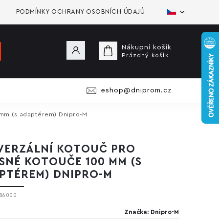
PODMÍNKY OCHRANY OSOBNÍCH ÚDAJŮ
Nákupní košík
Prázdný košík
eshop@dniprom.cz
 mm (s adaptérem) Dnipro-M
VERZÁLNÍ KOTOUČ PRO
SNÉ KOTOUČE 100 MM (S
PTÉREM) DNIPRO-M
86000
Značka:
Dnipro-M