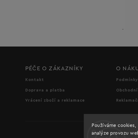
.
PÉČE O ZÁKAZNÍKY
O NÁK
Kontakt
Podmínky
Doprava a platba
Obchodní
Vrácení zboží a reklamace
Reklamač
Používáme cookies, 
analýze provozu webu