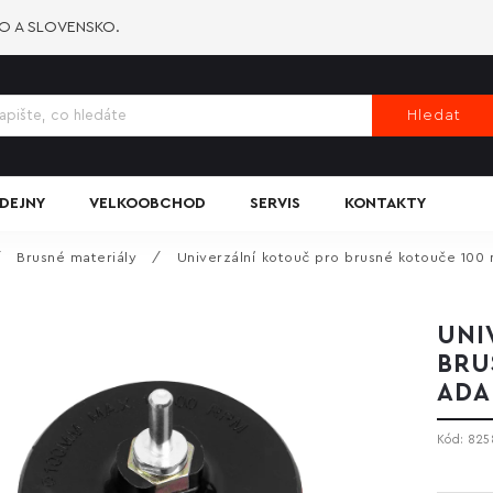
KO A SLOVENSKO.
Hledat
DEJNY
VELKOOBCHOD
SERVIS
KONTAKTY
/
Brusné materiály
/
Univerzální kotouč pro brusné kotouče 100
UNI
BRU
ADA
Kód:
825