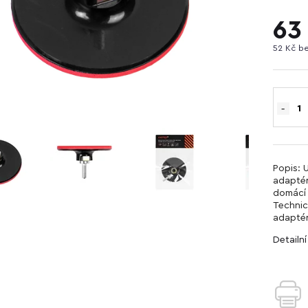
63
52 Kč b
Popis: 
adaptér
domácí 
Technic
adapté
Detailn