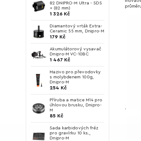
inovati
82 DNIPRO-M Ultra - SDS
průměr
+ (82 mm)
1 326 Kč
Diamantový vrták Extra-
Ceramic 55 mm, Dnipro-M
179 Kč
Akumulátorový vysavač
Dnipro-M VC-10BC
1 467 Kč
Mazivo pro převodovky
s molybdenem 100g,
Dnipro-M
254 Kč
Příruba a matice M14 pro
úhlovou brusku, Dnipro-
.
M
85 Kč
Sada karbidových fréz
pro gravírku 10 ks.,
Dnipro-M