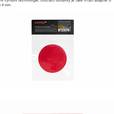
vní výrobní technologie. Součástí dodávky je také vrtací adaptér o
u 8 mm.