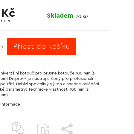
 Kč
Skladem
(
>5 ks
)
ez DPH
Přidat do košíku
Univerzální kotouč pro brusné kotouče 100 mm (s
em) Dnipro-M je nástroj určený pro profesionální i
použití. Nabízí spolehlivý výkon a snadné ovládání.
ké parametry: Technické vlastnosti 100 mm (s
rem)
í informace