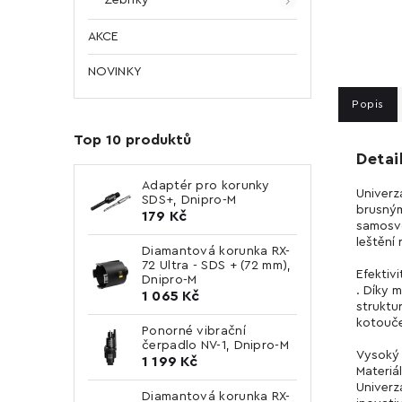
AKCE
NOVINKY
Popis
Top 10 produktů
Detai
Adaptér pro korunky
Univerz
SDS+, Dnipro-M
brusným
179 Kč
samosvo
leštění
Diamantová korunka RX-
72 Ultra - SDS + (72 mm),
Efektivi
Dnipro-M
. Díky 
1 065 Kč
struktu
kotouče
Ponorné vibrační
čerpadlo NV-1, Dnipro-M
Vysoký 
1 199 Kč
Materiál
Univerz
Diamantová korunka RX-