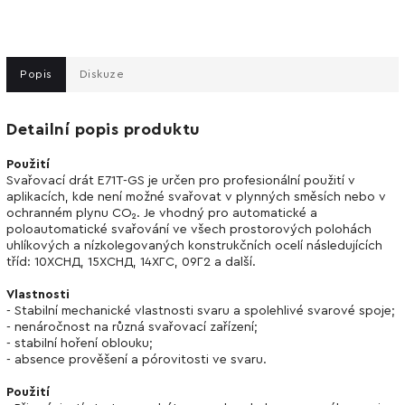
Popis
Diskuze
Detailní popis produktu
Použití
Svařovací drát E71T-GS je určen pro profesionální použití v
aplikacích, kde není možné svařovat v plynných směsích nebo v
ochranném plynu CO₂. Je vhodný pro automatické a
poloautomatické svařování ve všech prostorových polohách
uhlíkových a nízkolegovaných konstrukčních ocelí následujících
tříd: 10ХСНД, 15ХСНД, 14ХГС, 09Г2 a další.
Vlastnosti
- Stabilní mechanické vlastnosti svaru a spolehlivé svarové spoje;
- nenáročnost na různá svařovací zařízení;
- stabilní hoření oblouku;
- absence prověšení a pórovitosti ve svaru.
Použití