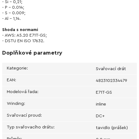
- Si - 0,21;
- P - 0.014;
- S - 0.009;
- Al - 1,14.
Shoda s normami
- AWS: A5.20 E71T-GS;
- DSTU EN ISO 17632.
Doplňkové parametry
Kategorie
:
Svařovací drát
EAN
:
4823102334479
Modelová řada
:
E71T-GS
Winding
:
inline
Svařovací proud
:
DC+
Typ svařovacího drátu
:
tavidlo (prášek)
Průměr
: