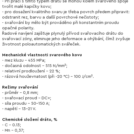
- Při práci s tímto typem drátu se mohou kolem svarového spoje
tvořit malé kapičky kovu;
- pro dosažení kvalitního svaru je třeba povrch předem připravit:
odstranit rez, barvu a další povrchové nečistoty;
- svařování by mělo být prováděno při konstantním proudu
opačné polarity.
Řadové navíjení zajišťuje plynulý přívod svařovacího drátu do
svařovací zóny, eliminuje jeho deformace a ohýbání, čímž zvyšuje
životnost poloautomatických svářeček.
Mechanické vlastnosti svarového kovu
- mez kluzu - 455 MPa;
- dočasná odolnost - 515 N/mm²;
- relativní prodloužení - 22 %;
- rázová houževnatost (při -20 °C) - 100 J/cm².
Režimy svařování
- průměr - 0,8 mm;
- svařovací proud - DC+;
- síla proudu - 50-150 A;
- napětí - 13-21 V.
Chemické složení drátu, %
- C - 0.13;
- Mn - 0,37;