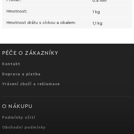
0.8 mm
Hmotnost
:
1 kg
Hmotnost drátu s cívkou a obalem
:
1,1 kg
PÉČE O ZÁKAZNÍKY
Kontakt
Doprava a platba
Vrácení zboží a reklamace
O NÁKUPU
Podmínky užití
Obchodní podmínky