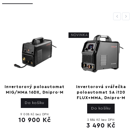
Previous
Next
NOVINKA
Invertorový poloautomat
Invertorová svářečka
MIG/MMA 16DX, Dnipro-M
poloautomat SA i120
FLUX+MMA, Dnipro-M
Do košíku
Do košíku
9 008 Kč bez DPH
10 900 Kč
2 884 Kč bez DPH
3 490 Kč