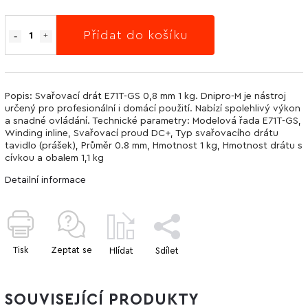
Přidat do košíku
Popis: Svařovací drát E71T-GS 0,8 mm 1 kg. Dnipro-M je nástroj
určený pro profesionální i domácí použití. Nabízí spolehlivý výkon
a snadné ovládání. Technické parametry: Modelová řada E71T-GS,
Winding inline, Svařovací proud DC+, Typ svařovacího drátu
tavidlo (prášek), Průměr 0.8 mm, Hmotnost 1 kg, Hmotnost drátu s
cívkou a obalem 1,1 kg
Detailní informace
Tisk
Zeptat se
Hlídat
Sdílet
SOUVISEJÍCÍ PRODUKTY