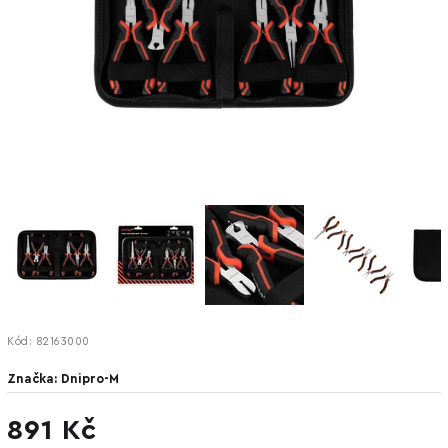
Kód:
82163000
Značka:
Dnipro-M
891 Kč