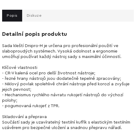
Popis
Diskuze
Detailní popis produktu
Sada kleští Dnipro-M je určena pro profesionální použití ve
slaboproudých systémech. Vysoká odolnost a ergonomie
umožňují používat každý nástroj sady s maximální účinností.
Klíčové vlastnosti
- CR-V kalená ocel pro delší životnost nástroje;
- řezné hrany nástrojů jsou dodatečně tepelně zpracovány;
- Niklový povlak spolehlivě chrání nástroje před korozí a zvyšuje
jejich pevnost;
- Mechanismus rychlého návratu rukojetí nástrojů do výchozí
polohy;
- pogumovaná rukojeť z TPR.
Skladování a přeprava
Součástí sady je uzavíratelný textilní kufřík s elastickým textilním
uzávěrem pro bezpečné uložení a snadnou přepravu nářadí.