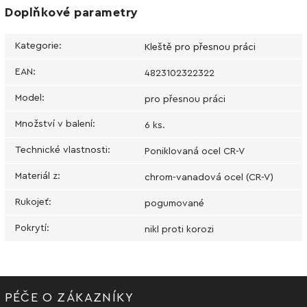
Doplňkové parametry
Kategorie
:
Kleště pro přesnou práci
EAN
:
4823102322322
Model
:
pro přesnou práci
Množství v balení
:
6 ks.
Technické vlastnosti
:
Poniklovaná ocel CR-V
Materiál z
:
chrom-vanadová ocel (CR-V)
Rukojeť
:
pogumované
Pokrytí
:
nikl proti korozi
PÉČE O ZÁKAZNÍKY