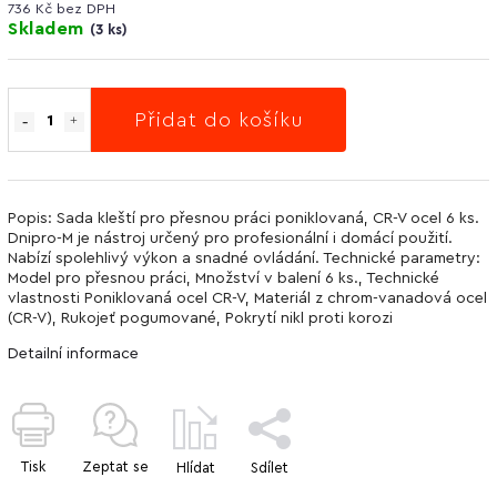
736 Kč bez DPH
Skladem
(
3 ks
)
Přidat do košíku
Popis: Sada kleští pro přesnou práci poniklovaná, CR-V ocel 6 ks.
Dnipro-M je nástroj určený pro profesionální i domácí použití.
Nabízí spolehlivý výkon a snadné ovládání. Technické parametry:
Model pro přesnou práci, Množství v balení 6 ks., Technické
vlastnosti Poniklovaná ocel CR-V, Materiál z chrom-vanadová ocel
(CR-V), Rukojeť pogumované, Pokrytí nikl proti korozi
Detailní informace
Tisk
Zeptat se
Hlídat
Sdílet