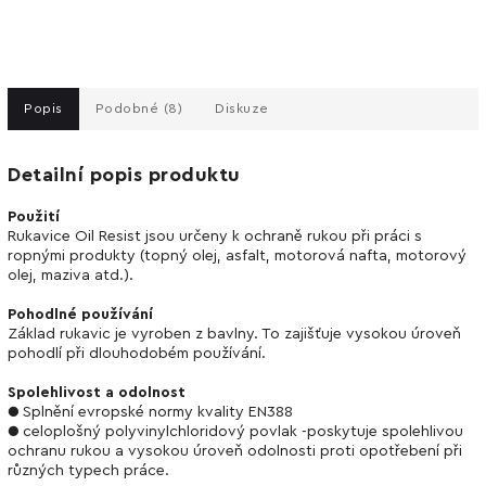
Popis
Podobné (8)
Diskuze
Detailní popis produktu
Použití
Rukavice Oil Resist jsou určeny k ochraně rukou při práci s
ropnými produkty (topný olej, asfalt, motorová nafta, motorový
olej, maziva atd.).
Pohodlné používání
Základ rukavic je vyroben z bavlny. To zajišťuje vysokou úroveň
pohodlí při dlouhodobém používání.
Spolehlivost a odolnost
● Splnění evropské normy kvality EN388
● celoplošný polyvinylchloridový povlak -poskytuje spolehlivou
ochranu rukou a vysokou úroveň odolnosti proti opotřebení při
různých typech práce.