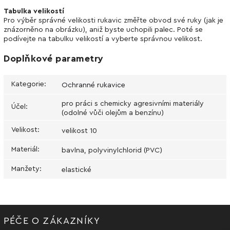
Tabulka velikostí
Pro výběr správné velikosti rukavic změřte obvod své ruky (jak je
znázorněno na obrázku), aniž byste uchopili palec. Poté se
podívejte na tabulku velikostí a vyberte správnou velikost.
Doplňkové parametry
Kategorie
:
Ochranné rukavice
pro práci s chemicky agresivními materiály
Účel
:
(odolné vůči olejům a benzínu)
Velikost
:
velikost 10
Materiál
:
bavlna, polyvinylchlorid (PVC)
Manžety
:
elastické
PÉČE O ZÁKAZNÍKY