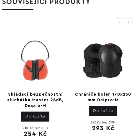
SOUVISEJÍCÍ PRODUKTY
Previous
Next
Skládací bezpečnostní
Chrániče kolen 170x250
sluchátka Master 28dB,
mm Dnipro-M
Dnipro-M
Do košíku
Do košíku
242 Kč bez DPH
293 Kč
210 Kč bez DPH
254 Kč