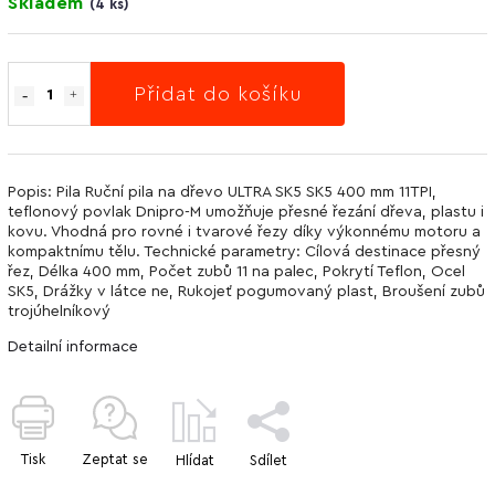
Skladem
(
4 ks
)
Přidat do košíku
Popis: Pila Ruční pila na dřevo ULTRA SK5 SK5 400 mm 11TPI,
teflonový povlak Dnipro-M umožňuje přesné řezání dřeva, plastu i
kovu. Vhodná pro rovné i tvarové řezy díky výkonnému motoru a
kompaktnímu tělu. Technické parametry: Cílová destinace přesný
řez, Délka 400 mm, Počet zubů 11 na palec, Pokrytí Teflon, Ocel
SK5, Drážky v látce ne, Rukojeť pogumovaný plast, Broušení zubů
trojúhelníkový
Detailní informace
Tisk
Zeptat se
Hlídat
Sdílet