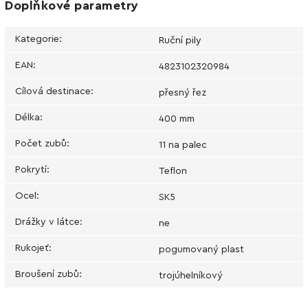
Doplňkové parametry
Kategorie
:
Ruční pily
EAN
:
4823102320984
Cílová destinace
:
přesný řez
Délka
:
400 mm
Počet zubů
:
11 na palec
Pokrytí
:
Teflon
Ocel
:
SK5
Drážky v látce
:
ne
Rukojeť
:
pogumovaný plast
Broušení zubů
:
trojúhelníkový