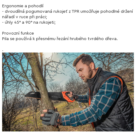
Ergonomie a pohodlí
- dvoudílná pogumovaná rukojeť z TPR umožňuje pohodlné držení
nářadí v ruce při práci;
- úhly 45° a 90° na rukojeti;
Provozní funkce
Pila se používá k přesnému řezání hrubého tvrdého dřeva.
.