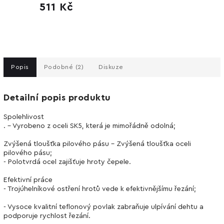
511 Kč
Popis
Podobné (2)
Diskuze
Detailní popis produktu
Spolehlivost
. - Vyrobeno z oceli SK5, která je mimořádně odolná;
Zvýšená tloušťka pilového pásu - Zvýšená tloušťka oceli
pilového pásu;
- Polotvrdá ocel zajišťuje hroty čepele.
Efektivní práce
- Trojúhelníkové ostření hrotů vede k efektivnějšímu řezání;
- Vysoce kvalitní teflonový povlak zabraňuje ulpívání dehtu a
podporuje rychlost řezání.