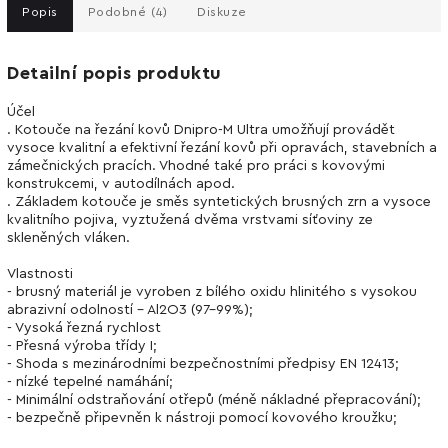
Popis
Podobné (4)
Diskuze
Detailní popis produktu
Účel
. Kotouče na řezání kovů Dnipro-M Ultra umožňují provádět
vysoce kvalitní a efektivní řezání kovů při opravách, stavebních a
zámečnických pracích. Vhodné také pro práci s kovovými
konstrukcemi, v autodílnách apod.
. Základem kotouče je směs syntetických brusných zrn a vysoce
kvalitního pojiva, vyztužená dvěma vrstvami síťoviny ze
skleněných vláken.
Vlastnosti
- brusný materiál je vyroben z bílého oxidu hlinitého s vysokou
abrazivní odolností - Al2O3 (97-99%);
- Vysoká řezná rychlost
- Přesná výroba třídy I;
- Shoda s mezinárodními bezpečnostními předpisy EN 12413;
- nízké tepelné namáhání;
- Minimální odstraňování otřepů (méně nákladné přepracování);
- bezpečně připevněn k nástroji pomocí kovového kroužku;