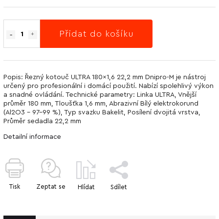
Přidat do košíku
Popis: Řezný kotouč ULTRA 180x1,6 22,2 mm Dnipro-M je nástroj
určený pro profesionální i domácí použití. Nabízí spolehlivý výkon
a snadné ovládání. Technické parametry: Linka ULTRA, Vnější
průměr 180 mm, Tloušťka 1,6 mm, Abrazivní Bílý elektrokorund
(Al2O3 - 97-99 %), Typ svazku Bakelit, Posílení dvojitá vrstva,
Průměr sedadla 22,2 mm
Detailní informace
Tisk
Zeptat se
Hlídat
Sdílet