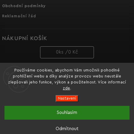
Obchodní podmínky
Reklamační řád
NÁKUPNÍ KOŠÍK
0
ks /
0 Kč
Používáme cookies, abychom Vám umožnili pohodlné
PŘIJÍMÁME ONLINE PLATBY
prohlížení webu a díky analýze provozu webu neustále
zlepšovali jeho funkce, výkon a použitelnost. Více informací
zde
.
Nastavení
Copyright 2026
Dnipro-M cz
. Všechna práva vyhrazena.
Souhlasím
Oficiální e-shop značky nářadí Dnipro-M pro Česko a
Vytvořil
Shoptet
| Design
Shoptak.cz.
Slovensko.
Odmítnout