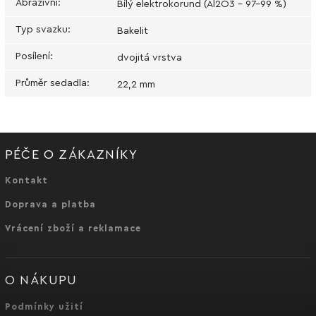
Abrazivní
:
Bílý elektrokorund (Al2O3 - 97-99 %)
Typ svazku
:
Bakelit
Posílení
:
dvojitá vrstva
Průměr sedadla
:
22,2 mm
PÉČE O ZÁKAZNÍKY
Kontakt
Doprava a platba
Vrácení zboží a reklamace
O NÁKUPU
Podmínky užití