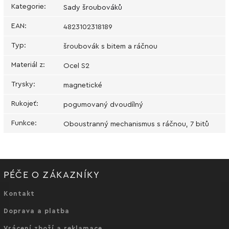
Kategorie
:
Sady šroubováků
EAN
:
4823102318189
Typ
:
šroubovák s bitem a ráčnou
Materiál z
:
Ocel S2
Trysky
:
magnetické
Rukojeť
:
pogumovaný dvoudílný
Funkce
:
Oboustranný mechanismus s ráčnou, 7 bitů
PÉČE O ZÁKAZNÍKY
Kontakt
Doprava a platba
Vrácení zboží a reklamace