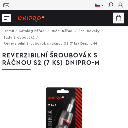
Hledat
Domů
/
Katalog nářadí
/
Ruční nářadí
/
Šroubováky
/
Sady šroubováků
/
Reverzibilní šroubovák s ráčnou S2 (7 ks) Dnipro-M
REVERZIBILNÍ ŠROUBOVÁK S
RÁČNOU S2 (7 KS) DNIPRO-M