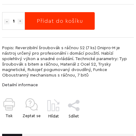
Přidat do košíku
Popis: Reverzibilní šroubovák s ráčnou S2 (7 ks) Dnipro-M je
nástroj určený pro profesionální i domácí použití. Nabízí
spolehlivý výkon a snadné ovládání. Technické parametry: Typ
šroubovák s bitem a ráčnou, Materiál z Ocel S2, Trysky
magnetické, Rukojeť pogumovaný dvoudílný, Funkce
Oboustranný mechanismus s ráčnou, 7 bitů
Detailní informace
Tisk
Zeptat se
Hlídat
Sdílet