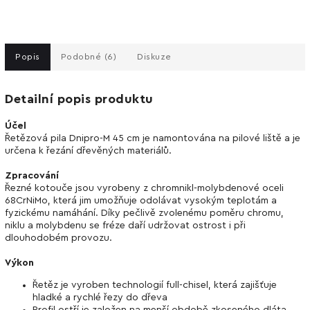
Popis
Podobné (6)
Diskuze
Detailní popis produktu
Účel
Řetězová pila Dnipro-M 45 cm je namontována na pilové liště a je
určena k řezání dřevěných materiálů.
Zpracování
Řezné kotouče jsou vyrobeny z chromnikl-molybdenové oceli
68CrNiMo, která jim umožňuje odolávat vysokým teplotám a
fyzickému namáhání. Díky pečlivě zvolenému poměru chromu,
niklu a molybdenu se fréze daří udržovat ostrost i při
dlouhodobém provozu.
Výkon
Řetěz je vyroben technologií full-chisel, která zajišťuje
hladké a rychlé řezy do dřeva