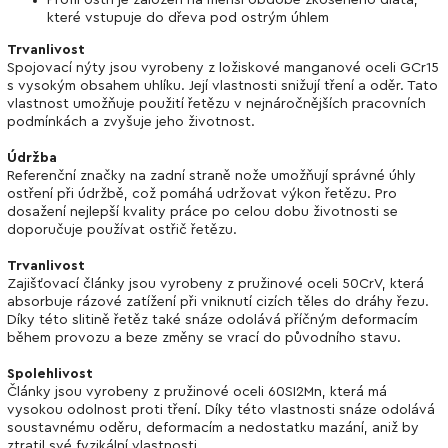
Profil ostří je založen na menší obdobě zkoseného dláta,
které vstupuje do dřeva pod ostrým úhlem
Trvanlivost
Spojovací nýty jsou vyrobeny z ložiskové manganové oceli GCr15
s vysokým obsahem uhlíku. Její vlastnosti snižují tření a oděr. Tato
vlastnost umožňuje použití řetězu v nejnáročnějších pracovních
podmínkách a zvyšuje jeho životnost.
Údržba
Referenční značky na zadní straně nože umožňují správné úhly
ostření při údržbě, což pomáhá udržovat výkon řetězu. Pro
dosažení nejlepší kvality práce po celou dobu životnosti se
doporučuje používat ostřič řetězu.
Trvanlivost
Zajišťovací články jsou vyrobeny z pružinové oceli 50CrV, která
absorbuje rázové zatížení při vniknutí cizích těles do dráhy řezu.
Díky této slitině řetěz také snáze odolává příčným deformacím
během provozu a beze změny se vrací do původního stavu.
Spolehlivost
Články jsou vyrobeny z pružinové oceli 60SI2Mn, která má
vysokou odolnost proti tření. Díky této vlastnosti snáze odolává
soustavnému oděru, deformacím a nedostatku mazání, aniž by
ztratil své fyzikální vlastnosti.