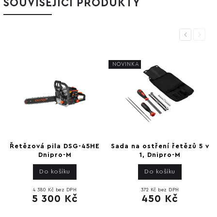
SOUVISEJÍCÍ PRODUKTY
Previous
Next
NOVINKA
Řetězová pila DSG-45HE
Sada na ostření řetězů 5 v
Dnipro-M
1, Dnipro-M
Do košíku
Do košíku
4 380 Kč bez DPH
372 Kč bez DPH
5 300 Kč
450 Kč