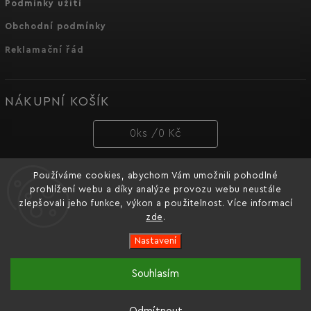
Podmínky užití
Obchodní podmínky
Reklamační řád
NÁKUPNÍ KOŠÍK
0
ks /
0 Kč
Používáme cookies, abychom Vám umožnili pohodlné
PŘIJÍMÁME ONLINE PLATBY
prohlížení webu a díky analýze provozu webu neustále
zlepšovali jeho funkce, výkon a použitelnost. Více informací
zde
.
Nastavení
Copyright 2026
Dnipro-M cz
. Všechna práva vyhrazena.
Souhlasím
Oficiální e-shop značky nářadí Dnipro-M pro Česko a
Vytvořil
Shoptet
| Design
Shoptak.cz.
Slovensko.