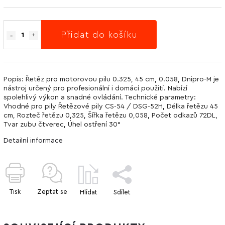
Přidat do košíku
Popis: Řetěz pro motorovou pilu 0.325, 45 cm, 0.058, Dnipro-M je
nástroj určený pro profesionální i domácí použití. Nabízí
spolehlivý výkon a snadné ovládání. Technické parametry:
Vhodné pro pily Řetězové pily CS-54 / DSG-52H, Délka řetězu 45
cm, Rozteč řetězu 0,325, Šířka řetězu 0,058, Počet odkazů 72DL,
Tvar zubu čtverec, Úhel ostření 30°
Detailní informace
Tisk
Zeptat se
Hlídat
Sdílet