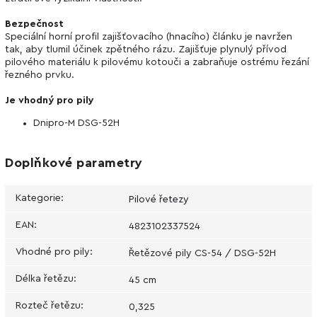
Bezpečnost
Speciální horní profil zajišťovacího (hnacího) článku je navržen
tak, aby tlumil účinek zpětného rázu. Zajišťuje plynulý přívod
pilového materiálu k pilovému kotouči a zabraňuje ostrému řezání
řezného prvku.
Je vhodný pro pily
Dnipro-M DSG-52H
Doplňkové parametry
Kategorie
:
Pilové řetezy
EAN
:
4823102337524
Vhodné pro pily
:
Řetězové pily CS-54 / DSG-52H
Délka řetězu
:
45 cm
Rozteč řetězu
:
0,325