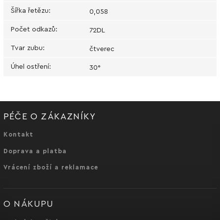
Šířka řetězu
:
0,058
Počet odkazů
:
72DL
Tvar zubu
:
čtverec
Úhel ostření
:
30°
PÉČE O ZÁKAZNÍKY
Kontakt
Doprava a platba
Vrácení zboží a reklamace
O NÁKUPU