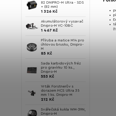
82 DNIPRO-M Ultra - SDS
+ (82 mm)
p
1 326 Kč
p
E
Akumulátorový vysavač
t
Dnipro-M VC-10BC
(
1 467 Kč
Příruba a matice M14 pro
úhlovou brusku, Dnipro-
M
85 Kč
Sada karbidových fréz
pro gravírku 10 ks.,
Dnipro-M
553 Kč
Vrták Forstnerův s
dorazem HCS Ultra 35
mm 1 ks. Dnipro-M
212 Kč
Svářečská kukla WM-39N,
Dnipro-M