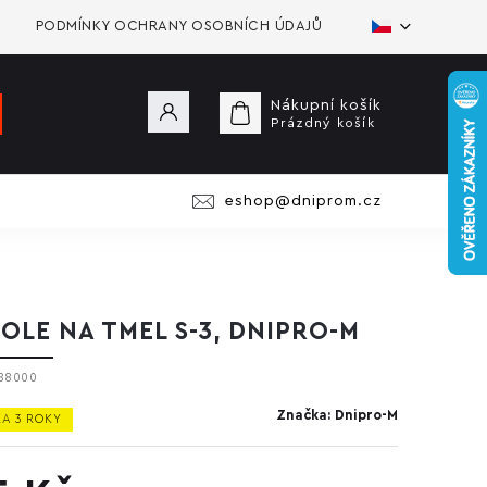
PODMÍNKY OCHRANY OSOBNÍCH ÚDAJŮ
Nákupní košík
Prázdný košík
eshop@dniprom.cz
TOLE NA TMEL S-3, DNIPRO-M
88000
Značka:
Dnipro-M
A 3 ROKY