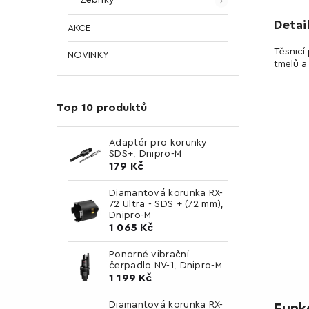
Detai
AKCE
Těsnicí
NOVINKY
tmelů a
Top 10 produktů
Adaptér pro korunky
SDS+, Dnipro-M
179 Kč
Diamantová korunka RX-
72 Ultra - SDS + (72 mm),
Dnipro-M
1 065 Kč
Ponorné vibrační
čerpadlo NV-1, Dnipro-M
1 199 Kč
Diamantová korunka RX-
Funk