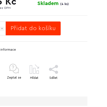
5 Kč
Skladem
(
4 ks
)
bez DPH
Přidat do košíku
í informace
Zeptat se
Hlídat
Sdílet