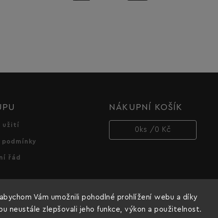
UPU
NÁKUPNÍ KOŠÍK
 užití
0
ks /
0 Kč
 podmínky
ní řád
abychom Vám umožnili pohodlné prohlížení webu a díky
 neustále zlepšovali jeho funkce, výkon a použitelnost.
Copyright 2026
Dnipro-M cz
. Všechna práva vyhrazena.