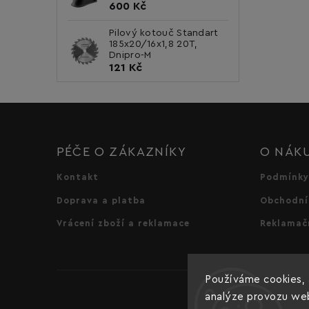
600 Kč
Pilový kotouč Standart
185x20/16x1,8 20T,
Dnipro-M
121 Kč
PÉČE O ZÁKAZNÍKY
O NÁK
Kontakt
Podmínky
Doprava a platba
Obchodní
Vrácení zboží a reklamace
Reklamač
Používáme cookies, 
analýze provozu webu