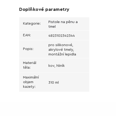
Doplňkové parametry
Pistole na pěnu a
Kategorie
:
tmel
EAN
:
4823102342344
pro silikonové,
Popis
:
akrylové tmely,
montážní lepidla
Materiál
kov, hliník
těla
:
Maximální
objem
310 ml
kazety
: