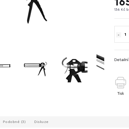
16
136 Kč 
Detailn
Tisk
Podobné (3)
Diskuze