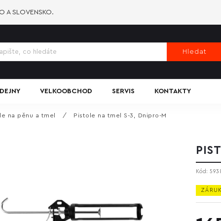
KO A SLOVENSKO.
Hledat
DEJNY
VELKOOBCHOD
SERVIS
KONTAKTY
le na pěnu a tmel
/
Pistole na tmel S-3, Dnipro-M
PIS
Kód:
593
ZÁRUK