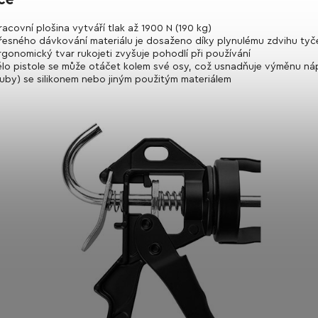
racovní plošina vytváří tlak až 1900 N (190 kg)
řesného dávkování materiálu je dosaženo díky plynulému zdvihu tyč
rgonomický tvar rukojeti zvyšuje pohodlí při používání
ělo pistole se může otáčet kolem své osy, což usnadňuje výměnu ná
tuby) se silikonem nebo jiným použitým materiálem