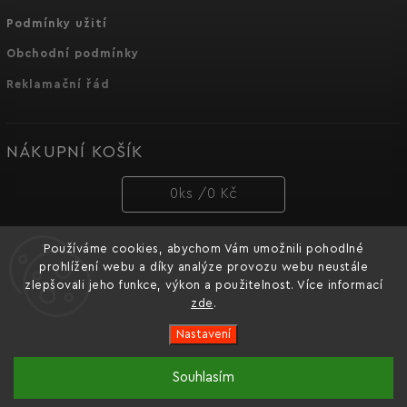
Podmínky užití
Obchodní podmínky
Reklamační řád
NÁKUPNÍ KOŠÍK
0
ks /
0 Kč
Používáme cookies, abychom Vám umožnili pohodlné
PŘIJÍMÁME ONLINE PLATBY
prohlížení webu a díky analýze provozu webu neustále
zlepšovali jeho funkce, výkon a použitelnost. Více informací
zde
.
Nastavení
Copyright 2026
Dnipro-M cz
. Všechna práva vyhrazena.
Souhlasím
Oficiální e-shop značky nářadí Dnipro-M pro Česko a
Vytvořil
Shoptet
| Design
Shoptak.cz.
Slovensko.