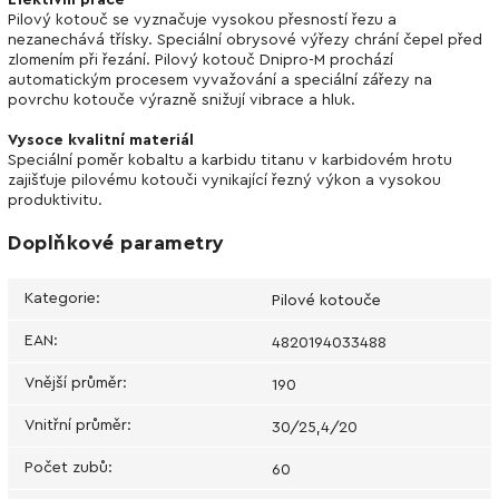
Efektivní práce
Pilový kotouč se vyznačuje vysokou přesností řezu a
nezanechává třísky. Speciální obrysové výřezy chrání čepel před
zlomením při řezání. Pilový kotouč Dnipro-M prochází
automatickým procesem vyvažování a speciální zářezy na
povrchu kotouče výrazně snižují vibrace a hluk.
Vysoce kvalitní materiál
Speciální poměr kobaltu a karbidu titanu v karbidovém hrotu
zajišťuje pilovému kotouči vynikající řezný výkon a vysokou
produktivitu.
Doplňkové parametry
Kategorie
:
Pilové kotouče
EAN
:
4820194033488
Vnější průměr
:
190
Vnitřní průměr
:
30/25,4/20
Počet zubů
:
60