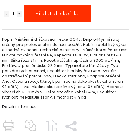
Přidat do košíku
Popis: Nástěnná drážkovací frézka GC-15, Dnipro-M je nástroj
určený pro profesionální i domácí použití. Nabízí spolehlivý výkon
a snadné ovládání. Technické parametry: Průměr kotouče 150 mm,
Funkce mokrého řezání Ne, Kapacita 1 800 W, Hloubka řezu 40
mm, Šířka řezu 31 mm, Počet otáček naprázdno 8000 ot./min,
Přistávací průměr disku 22,2 mm, Typ motoru Kartáčový, Typ
pouzdra rychloupínání, Regulátor hloubky řezu Ano, Systém
odstraňování prachu Ano, Hladký start Ano, Podpora otáčení
Ano, Otočná rukojeť Ano, L pa, hladina tlaku akustického záření
98 dB(A), L wa, hladina akustického výkonu 106 dB(A), Hodnota
vibrací ah 5,59 m/s 2, Délka síťového kabelu 4 m, Regulátor
rychlosti neexistuje žádný, Hmotnost 4,4 kg
Detailní informace