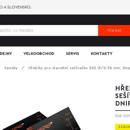
KO A SLOVENSKO.
Hledat
DEJNY
VELKOOBCHOD
SERVIS
KONTAKTY
/
Sponky
/
Hřebíky pro stavební sešívačku 300 (E/J) 38 mm, Dni
HŘE
SEŠÍ
DNI
Kód:
223
ZÁRUK