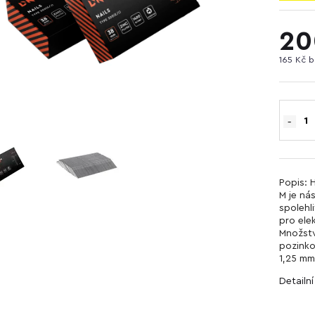
20
165 Kč 
Popis: 
M je nás
spolehl
pro ele
Množstv
pozinko
1,25 mm
Detailn