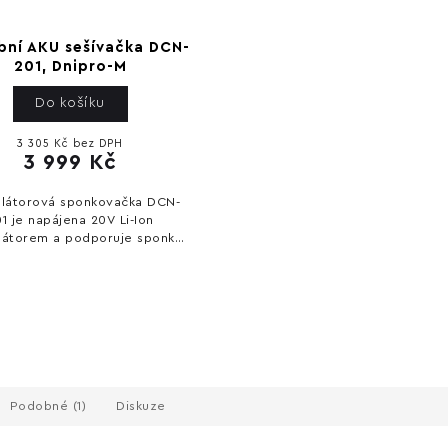
bní AKU sešívačka DCN-
201, Dnipro-M
Do košíku
3 305 Kč bez DPH
3 999 Kč
látorová sponkovačka DCN-
1 je napájena 20V Li-Ion
látorem a podporuje sponky
 o délce 10–40 mm i hřebíky
0 (E/J/F) 18 Ga o délce 15–50
mm. Pracovní...
Podobné (1)
Diskuze