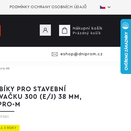
PODMÍNKY OCHRANY OSOBNÍCH ÚDAJŮ
Nákupní košík
Prázdný košík
eshop@dniprom.cz
pro-M
BÍKY PRO STAVEBNÍ
VAČKU 300 (E/J) 38 MM,
PRO-M
97001
A 3 ROKY