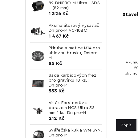
82 DNIPRO-M Ultra - SDS
+ (82 mm)
1 326 Kč
Stave
Akumulátorový vysavač
Dnipro-M VC-10BC
1 467 Kč
Příruba a matice M14 pro
úhlovou brusku, Dnipro-
M
Akumu
85 Kč
20
akumu
Sada karbidových fréz
18 Ga
pro gravírku 10 ks.,
typu 30
Dnipro-M
553 Kč
Vrták Forstnerův s
dorazem HCS Ultra 35
mm 1 ks. Dnipro-M
212 Kč
Popis
Svářečská kukla WM-39N,
Dnipro-M