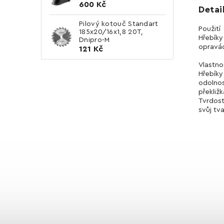
600 Kč
Detai
Pilový kotouč Standart
Použití
185x20/16x1,8 20T,
Hřebíky
Dnipro-M
opravác
121 Kč
Vlastno
Hřebíky
odolnos
překližk
Tvrdost
svůj tva