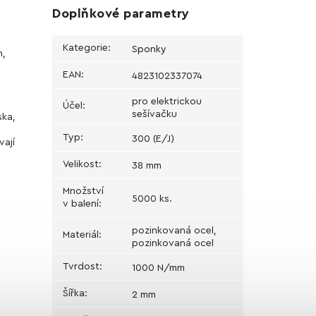
Doplňkové parametry
Kategorie
:
Sponky
h,
EAN
:
4823102337074
pro elektrickou
Účel
:
sešívačku
ska,
Typ
:
300 (E/J)
ají
Velikost
:
38 mm
Množství
5000 ks.
v balení
:
pozinkovaná ocel,
Materiál
:
pozinkovaná ocel
Tvrdost
:
1000 N/mm
Šířka
:
2 mm