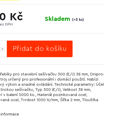
0 Kč
Skladem
(
>5 ks
)
bez DPH
Přidat do košíku
Hřebíky pro stavební sešívačku 300 (E/J) 38 mm, Dnipro-
troj určený pro profesionální i domácí použití. Nabízí
ivý výkon a snadné ovládání. Technické parametry: Účel
ktrickou sešívačku, Typ 300 (E/J), Velikost 38 mm,
í v balení 5000 ks., Materiál pozinkovaná ocel,
vaná ocel, Tvrdost 1000 N/mm, Šířka 2 mm, Tloušťka
í informace