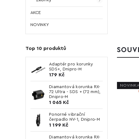
AKCE
NOVINKY
Top 10 produktů
SOUVI
Adaptér pro korunky
SDS+, Dnipro-M
179 Kč
NOVINK
Diamantová korunka RX-
72 Ultra - SDS + (72 mm),
Dnipro-M
1 065 Kč
Ponorné vibrační
čerpadlo NV-1, Dnipro-M
1 199 Kč
Diamantová korunka RX-