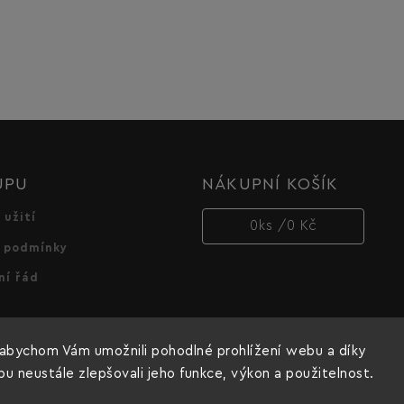
UPU
NÁKUPNÍ KOŠÍK
 užití
0
ks /
0 Kč
 podmínky
ní řád
abychom Vám umožnili pohodlné prohlížení webu a díky
 neustále zlepšovali jeho funkce, výkon a použitelnost.
Copyright 2026
Dnipro-M cz
. Všechna práva vyhrazena.
Vytvořil
Shoptet
| Design
Shoptak.cz.