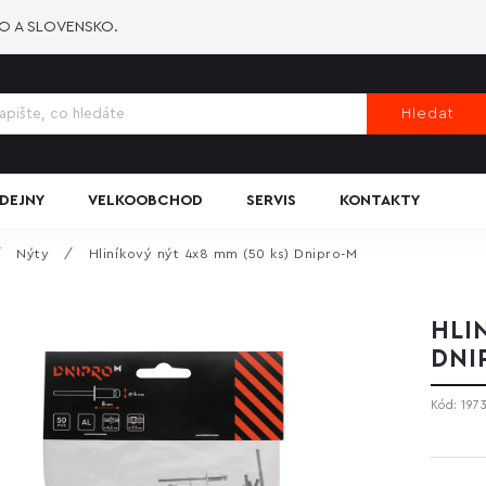
KO A SLOVENSKO.
Hledat
DEJNY
VELKOOBCHOD
SERVIS
KONTAKTY
/
Nýty
/
Hliníkový nýt 4x8 mm (50 ks) Dnipro-M
HLI
DNI
Kód:
197