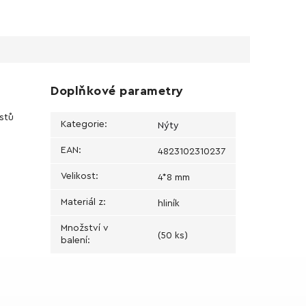
Doplňkové parametry
astů
Kategorie
:
Nýty
EAN
:
4823102310237
Velikost
:
4*8 mm
Materiál z
:
hliník
Množství v
(50 ks)
balení
: