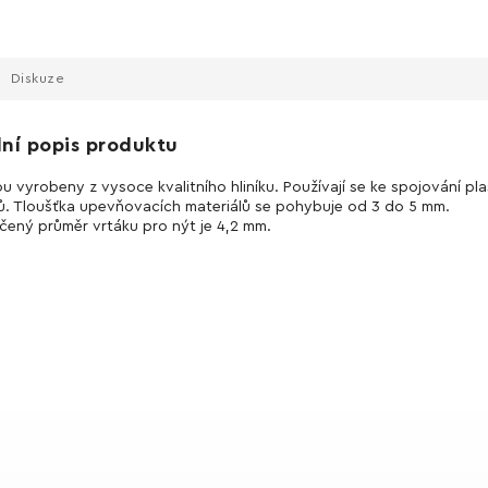
Diskuze
lní popis produktu
ou vyrobeny z vysoce kvalitního hliníku. Používají se ke spojování pl
ů. Tloušťka upevňovacích materiálů se pohybuje od 3 do 5 mm.
ený průměr vrtáku pro nýt je 4,2 mm.