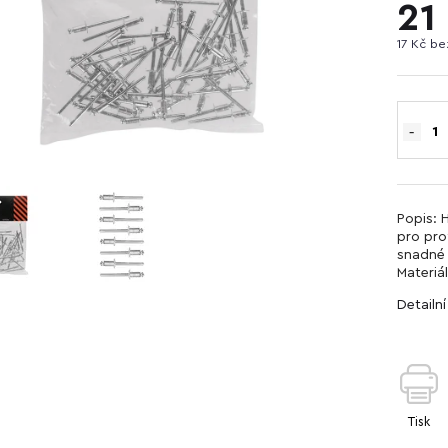
21
17 Kč b
Popis: 
pro pro
snadné 
Materiál
Detailn
Tisk