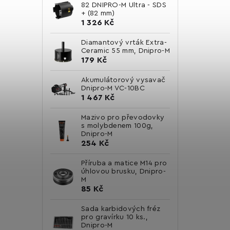
82 DNIPRO-M Ultra - SDS
+ (82 mm)
1 326 Kč
Diamantový vrták Extra-
Ceramic 55 mm, Dnipro-M
179 Kč
Akumulátorový vysavač
Dnipro-M VC-10BC
1 467 Kč
Mazivo pro převodovky
s molybdenem 100g,
Dnipro-M
254 Kč
Příruba a matice M14 pro
úhlovou brusku, Dnipro-
M
85 Kč
Sada karbidových fréz
pro gravírku 10 ks.,
Dnipro-M