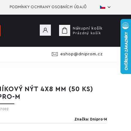
PODMÍNKY OCHRANY OSOBNÍCH ÚDAJŮ
Nákupní košík
Prázdný košík
eshop@dniprom.cz
NÍKOVÝ NÝT 4X8 MM (50 KS)
PRO-M
37002
Značka:
Dnipro-M