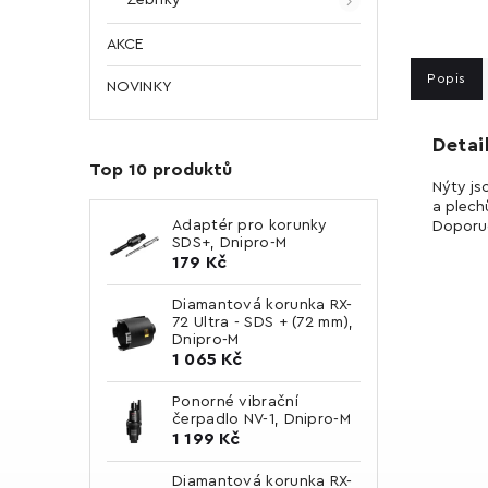
AKCE
Popis
NOVINKY
Detai
Top 10 produktů
Nýty js
a plech
Adaptér pro korunky
Doporuč
SDS+, Dnipro-M
179 Kč
Diamantová korunka RX-
72 Ultra - SDS + (72 mm),
Dnipro-M
1 065 Kč
Ponorné vibrační
čerpadlo NV-1, Dnipro-M
1 199 Kč
Diamantová korunka RX-