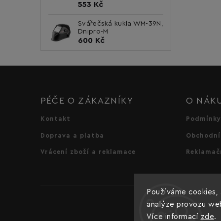
553 Kč
Svářečská kukla WM-39N,
Dnipro-M
600 Kč
PÉČE O ZÁKAZNÍKY
O NÁK
Kontakt
Podmínky
Doprava a platba
Obchodní
Vrácení zboží a reklamace
Reklamač
Používáme cookies, 
analýze provozu webu
Více informací
zde
.