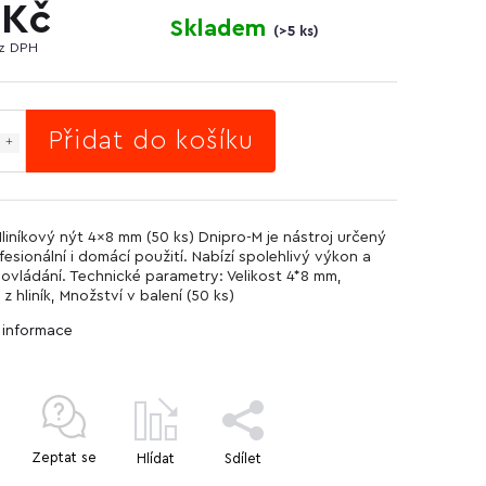
 Kč
Skladem
(
>5 ks
)
ez DPH
Přidat do košíku
Hliníkový nýt 4x8 mm (50 ks) Dnipro-M je nástroj určený
fesionální i domácí použití. Nabízí spolehlivý výkon a
ovládání. Technické parametry: Velikost 4*8 mm,
 z hliník, Množství v balení (50 ks)
í informace
Zeptat se
Hlídat
Sdílet