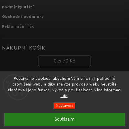
Podmínky užití
Obchodní podmínky
Reklamační řád
NÁKUPNÍ KOŠÍK
0
ks /
0 Kč
Používáme cookies, abychom Vám umožnili pohodlné
PŘIJÍMÁME ONLINE PLATBY
prohlížení webu a díky analýze provozu webu neustále
zlepšovali jeho funkce, výkon a použitelnost. Více informací
zde
.
Nastavení
Copyright 2026
Dnipro-M cz
. Všechna práva vyhrazena.
Souhlasím
Oficiální e-shop značky nářadí Dnipro-M pro Česko a
Vytvořil
Shoptet
| Design
Shoptak.cz.
Slovensko.