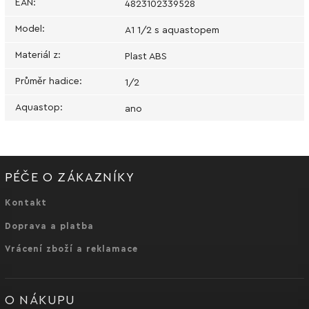
EAN
:
4823102339528
Model
:
A1 1/2 s aquastopem
Materiál z
:
Plast ABS
Průměr hadice
:
1/2
Aquastop
:
ano
PÉČE O ZÁKAZNÍKY
Kontakt
Doprava a platba
Vrácení zboží a reklamace
O NÁKUPU