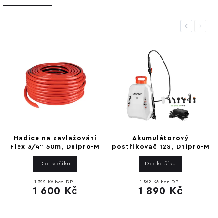
Previous
Next
Hadice na zavlažování
Akumulátorový
Flex 3/4" 50m, Dnipro-M
postřikovač 12S, Dnipro-M
Do košíku
Do košíku
1 322 Kč bez DPH
1 562 Kč bez DPH
1 600 Kč
1 890 Kč