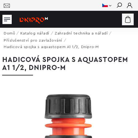
Hledat
Domů
/
Katalog nářadí
/
Zahradní technika a nářadí
/
Příslušenství pro zavlažování
/
Hadicová spojka s aquastopem A1 1/2, Dnipro-M
HADICOVÁ SPOJKA S AQUASTOPEM
A1 1/2, DNIPRO-M