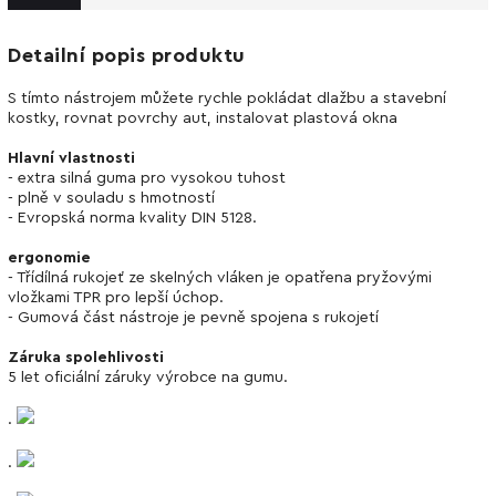
Detailní popis produktu
S tímto nástrojem můžete rychle pokládat dlažbu a stavební
kostky, rovnat povrchy aut, instalovat plastová okna
Hlavní vlastnosti
- extra silná guma pro vysokou tuhost
- plně v souladu s hmotností
- Evropská norma kvality DIN 5128.
ergonomie
- Třídílná rukojeť ze skelných vláken je opatřena pryžovými
vložkami TPR pro lepší úchop.
- Gumová část nástroje je pevně spojena s rukojetí
Záruka spolehlivosti
5 let oficiální záruky výrobce na gumu.
.
.