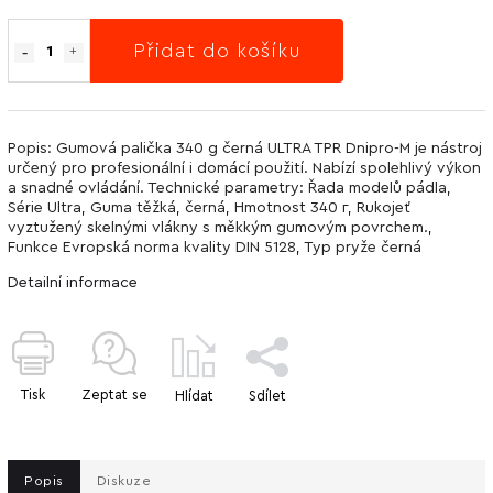
Přidat do košíku
Popis: Gumová palička 340 g černá ULTRA TPR Dnipro-M je nástroj
určený pro profesionální i domácí použití. Nabízí spolehlivý výkon
a snadné ovládání. Technické parametry: Řada modelů pádla,
Série Ultra, Guma těžká, černá, Hmotnost 340 г, Rukojeť
vyztužený skelnými vlákny s měkkým gumovým povrchem.,
Funkce Evropská norma kvality DIN 5128, Typ pryže černá
Detailní informace
Tisk
Zeptat se
Hlídat
Sdílet
Popis
Diskuze