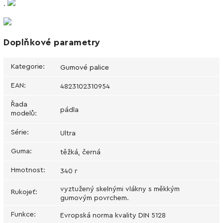
.
Doplňkové parametry
Kategorie
:
Gumové palice
EAN
:
4823102310954
Řada
pádla
modelů
:
Série
:
Ultra
Guma
:
těžká, černá
Hmotnost
:
340 г
vyztužený skelnými vlákny s měkkým
Rukojeť
:
gumovým povrchem.
Funkce
:
Evropská norma kvality DIN 5128