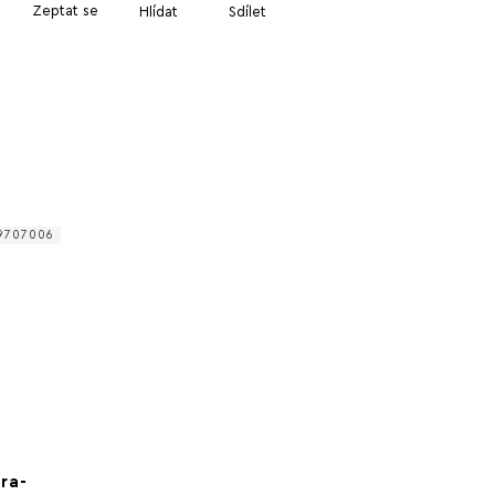
Zeptat se
Hlídat
Sdílet
9707006
ra-