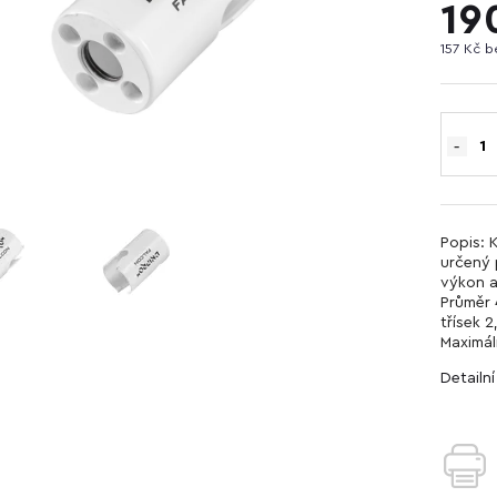
19
157 Kč 
Popis: 
určený p
výkon a
Průměr 
třísek 
Maximál
Detailn