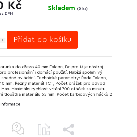
0 Kč
Skladem
(
2 ks
)
bez DPH
Přidat do košíku
Korunka do dřevo 40 mm Falcon, Dnipro-M je nástroj
ro profesionální i domácí použití. Nabízí spolehlivý
 snadné ovládání. Technické parametry: Řada Falcon,
40 mm, Řezný materiál TCT, Počet drážek pro odvod
2, Max. Maximální rychlost vrtání 700 otáček za minutu,
ní tloušťka materiálu 55 mm, Počet karbidových háčků 2
í informace