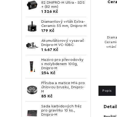
Cer
82 DNIPRO-M Ultra - SDS
+ (82 mm)
1 326 Kč
Diamantový vrták Extra-
Ceramic 55 mm, Dnipro-M
179 Kč
Diama
Akumulátorový vysavač
Cerami
Dnipro-M VC-10BC
vrtán
1 467 Kč
kerami
mm,
Mazivo pro převodovky
s molybdenem 100g,
Dnipro-M
254 Kč
Příruba a matice M14 pro
úhlovou brusku, Dnipro-
Popis
M
85 Kč
Detai
Sada karbidových fréz
pro gravírku 10 ks.,
Dnipro-M
Použití