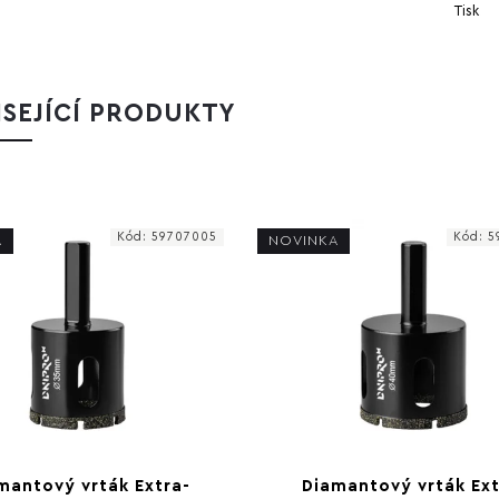
Tisk
SEJÍCÍ PRODUKTY
Kód:
59707005
Kód:
5
A
NOVINKA
mantový vrták Extra-
Diamantový vrták Ext