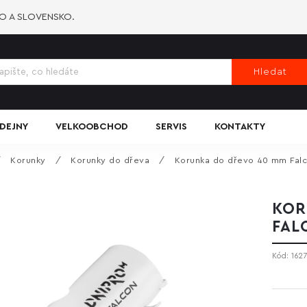
KO A SLOVENSKO.
Hledat
DEJNY
VELKOOBCHOD
SERVIS
KONTAKTY
/
Korunky
/
Korunky do dřeva
/
Korunka do dřevo 40 mm Falc
KOR
FAL
Kód:
162