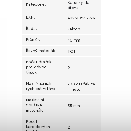
Korunky do
Kategorie
:
dřeva
EAN
:
4823102331386
Řada
:
Falcon
Průměr
:
40 mm
Řezný materiál
:
TCT
Počet drážek
pro odvod
2
třísek
:
Max. Maximální
700 otáček za
rychlost vrtání
:
minutu
Maximální
tloušťka
55 mm
materiálu
:
Počet
karbidových
2