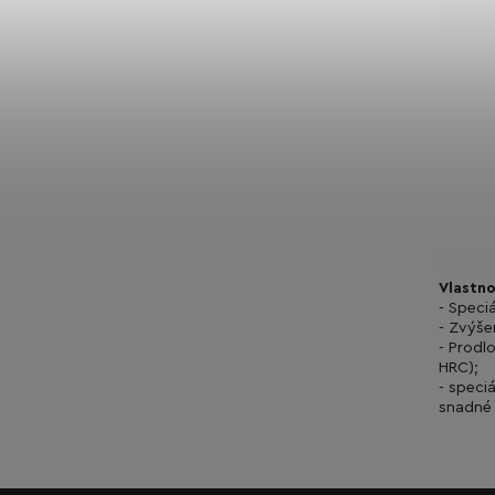
Vlastno
- Speciá
- Zvýše
- Prodl
HRC);
- speci
snadné 