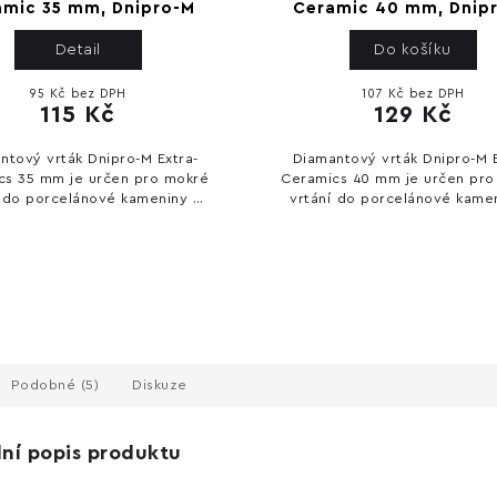
amic 35 mm, Dnipro-M
Ceramic 40 mm, Dnip
Detail
Do košíku
95 Kč bez DPH
107 Kč bez DPH
115 Kč
129 Kč
ntový vrták Dnipro-M Extra-
Diamantový vrták Dnipro-M E
cs 35 mm je určen pro mokré
Ceramics 40 mm je určen pro
í do porcelánové kameniny a
vrtání do porcelánové kame
ckých obkladů. Má průměr 35
keramických obkladů. Má prů
 pracovní hloubku 65 mm,
mm, pracovní hloubku 65
diamantovou...
diamantovou...
Podobné (5)
Diskuze
lní popis produktu