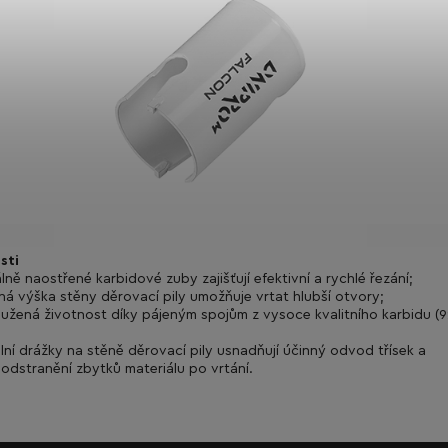
sti
lně naostřené karbidové zuby zajišťují efektivní a rychlé řezání;
ná výška stěny děrovací pily umožňuje vrtat hlubší otvory;
oužená životnost díky pájeným spojům z vysoce kvalitního karbidu (
ální drážky na stěně děrovací pily usnadňují účinný odvod třísek a
odstranění zbytků materiálu po vrtání.