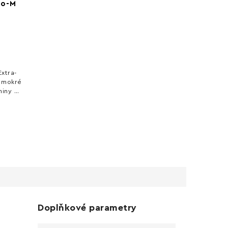
ro-M
xtra-
 mokré
niny a
měr 40
 mm,
Doplňkové parametry