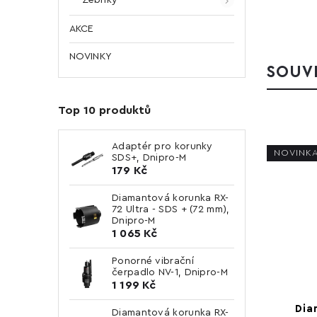
AKCE
NOVINKY
SOUVI
Top 10 produktů
Adaptér pro korunky
NOVINK
SDS+, Dnipro-M
179 Kč
Diamantová korunka RX-
72 Ultra - SDS + (72 mm),
Dnipro-M
1 065 Kč
Ponorné vibrační
čerpadlo NV-1, Dnipro-M
1 199 Kč
Dia
Diamantová korunka RX-