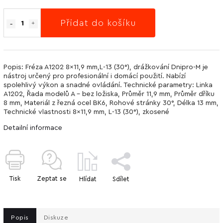
Přidat do košíku
Popis: Fréza A1202 8x11,9 mm,L-13 (30°), drážkování Dnipro-M je
nástroj určený pro profesionální i domácí použití. Nabízí
spolehlivý výkon a snadné ovládání. Technické parametry: Linka
А1202, Řada modelů A - bez ložiska, Průměr 11,9 mm, Průměr dříku
8 mm, Materiál z řezná ocel BK6, Rohové stránky 30°, Délka 13 mm,
Technické vlastnosti 8x11,9 mm, L-13 (30°), zkosené
Detailní informace
Tisk
Zeptat se
Hlídat
Sdílet
Popis
Diskuze