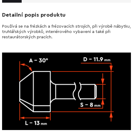
Detailní popis produktu
Používá se na frézkách a frézovacích strojích, při výrobě nábytku,
truhlářských výrobků, interiérového vybavení a také při
restaurátorských pracích.