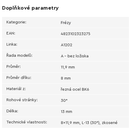
Doplňkové parametry
Kategorie
:
Frézy
EAN
:
4823102323275
Linka
:
А1202
Řada modelů
:
A - bez ložiska
Průměr
:
11,9 mm
Průměr dříku
:
8 mm
Materiál z
:
řezná ocel BK6
Rohové stránky
:
30°
Délka
:
13 mm
Technické vlastnosti
:
8x11,9 mm, L-13 (30°), zkosené