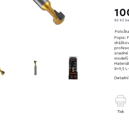
10
83 Kč b
Položk
Popis: 
drážkov
profesio
snadné 
modelů 
Materiá
8x9,5 L
Detailn
Tisk