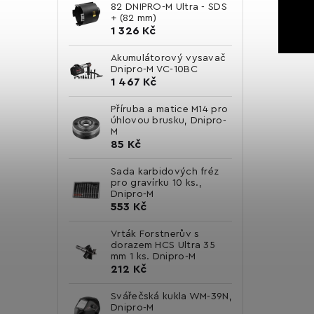
82 DNIPRO-M Ultra - SDS
+ (82 mm)
1 326 Kč
Akumulátorový vysavač
Dnipro-M VC-10BC
1 467 Kč
Příruba a matice M14 pro
úhlovou brusku, Dnipro-
M
85 Kč
Sada karbidových fréz
pro gravírku 10 ks.,
Dnipro-M
553 Kč
Vrták Forstnerův s
dorazem HCS Ultra 35
mm 1 ks. Dnipro-M
212 Kč
Svářečská kukla WM-39N,
Dnipro-M