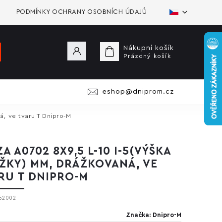
PODMÍNKY OCHRANY OSOBNÍCH ÚDAJŮ
Nákupní košík
Prázdný košík
eshop@dniprom.cz
á, ve tvaru T Dnipro-M
A A0702 8X9,5 L-10 I-5(VÝŠKA
ŽKY) MM, DRÁŽKOVANÁ, VE
RU T DNIPRO-M
52002
Značka:
Dnipro-M