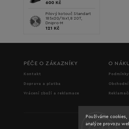
600 Kč
Pilový kotouč Standart
185x20/16x1,8 20T,
Dnipro-M
121 Kč
PÉČE O ZÁKAZNÍKY
O NÁK
Kontakt
Podmínky
Doprava a platba
Obchodní
Vrácení zboží a reklamace
Reklamač
Používáme cookies, 
analýze provozu webu