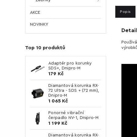
Popis
AKCE
NOVINKY
Detai
Používá
Top 10 produktů
výrobků
Adaptér pro korunky
SDS+, Dnipro-M
179 Kč
Diamantová korunka RX-
72 Ultra - SDS + (72 mm),
Dnipro-M
1 065 Kč
Ponorné vibrační
čerpadlo NV-1, Dnipro-M
1 199 Kč
Diamantová korunka RX-