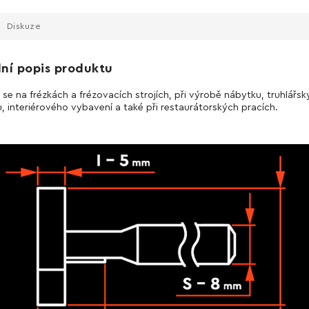
Diskuze
lní popis produktu
 se na frézkách a frézovacích strojích, při výrobě nábytku, truhlářs
, interiérového vybavení a také při restaurátorských pracích.