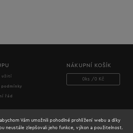
UPU
NÁKUPNÍ KOŠÍK
 užití
0
ks /
0 Kč
 podmínky
ní řád
abychom Vám umožnili pohodlné prohlížení webu a díky
 neustále zlepšovali jeho funkce, výkon a použitelnost.
Copyright 2026
Dnipro-M cz
. Všechna práva vyhrazena.