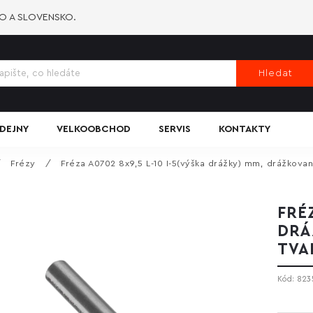
KO A SLOVENSKO.
Hledat
DEJNY
VELKOOBCHOD
SERVIS
KONTAKTY
/
Frézy
/
Fréza A0702 8x9,5 L-10 I-5(výška drážky) mm, drážkovan
FRÉZ
DRÁ
TVA
Kód:
823