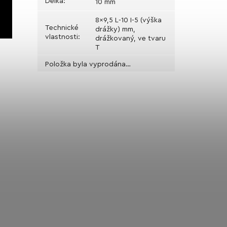
Délka
:
10 mm
8x9,5 L-10 I-5 (výška
Technické
drážky) mm,
vlastnosti
:
drážkovaný, ve tvaru
T
Položka byla vyprodána…