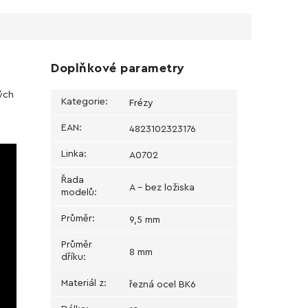
Doplňkové parametry
kých
Kategorie
:
Frézy
EAN
:
4823102323176
Linka
:
А0702
Řada
A - bez ložiska
modelů
:
Průměr
:
9,5 mm
Průměr
8 mm
dříku
:
Materiál z
:
řezná ocel BK6