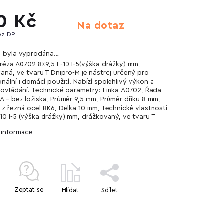
0 Kč
Na dotaz
ez DPH
a byla vyprodána…
Fréza A0702 8x9,5 L-10 I-5(výška drážky) mm,
aná, ve tvaru T Dnipro-M je nástroj určený pro
nální i domácí použití. Nabízí spolehlivý výkon a
ovládání. Technické parametry: Linka А0702, Řada
A - bez ložiska, Průměr 9,5 mm, Průměr dříku 8 mm,
l z řezná ocel BK6, Délka 10 mm, Technické vlastnosti
-10 I-5 (výška drážky) mm, drážkovaný, ve tvaru T
í informace
Zeptat se
Hlídat
Sdílet